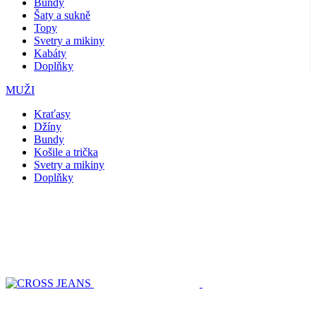
Bundy
Šaty a sukně
Topy
Svetry a mikiny
Kabáty
Doplňky
MUŽI
Kraťasy
Džíny
Bundy
Košile a trička
Svetry a mikiny
Doplňky