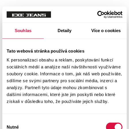
Tílka
Svetry a mikiny
Vše v kategorii Svetry a mikiny
Souhlas
Detaily
Více o cookies
NOVINKY
Mikiny
Tato webová stránka používá cookies
K personalizaci obsahu a reklam, poskytování funkcí
Svetry
sociálních médií a analýze naší návštěvnosti využíváme
soubory cookie. Informace o tom, jak náš web používáte,
Šaty a sukně
sdílíme se svými partnery pro sociální média, inzerci a
Vše v kategorii Šaty a sukně
analýzy. Partneři tyto údaje mohou zkombinovat s
NOVINKY
dalšími informacemi, které jste jim poskytli nebo které
získali v důsledku toho, že používáte jejich služby.
Letní šaty
Podzimní šaty
Výběr
Nutné
souhlasu