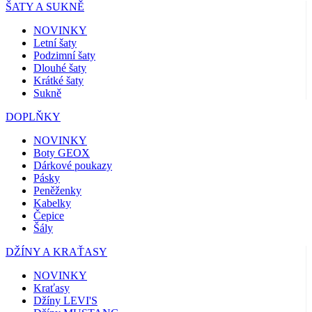
ŠATY A SUKNĚ
NOVINKY
Letní šaty
Podzimní šaty
Dlouhé šaty
Krátké šaty
Sukně
DOPLŇKY
NOVINKY
Boty GEOX
Dárkové poukazy
Pásky
Peněženky
Kabelky
Čepice
Šály
DŽÍNY A KRAŤASY
NOVINKY
Kraťasy
Džíny LEVI'S