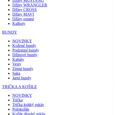
Džíny MUSTANG
Džíny WRANGLER
Džíny CROSS
Džíny MAVI
Džíny ostatní
Kalhoty
BUNDY
NOVINKY
Kožené bundy
Podzimní bundy
Džínové bundy
Kabáty
Vesty
Zimní bundy
Saka
Jarní bundy
TRIČKA A KOŠILE
NOVINKY
Trička
Trička krátký rukáv
Polokošile
Košile dlouhý rukáv