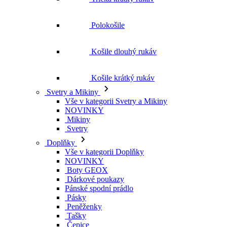
Polokošile
Košile dlouhý rukáv
Košile krátký rukáv
Svetry a Mikiny
Vše v kategorii Svetry a Mikiny
NOVINKY
Mikiny
Svetry
Doplňky
Vše v kategorii Doplňky
NOVINKY
Boty GEOX
Dárkové poukazy
Pánské spodní prádlo
Pásky
Peněženky
Tašky
Čepice