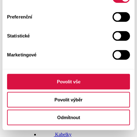
Dlouhé šaty
Preferenční
Krátké šaty
Statistické
Sukně
Doplňky
Marketingové
Vše v kategorii Doplňky
NOVINKY
Boty GEOX
Povolit vše
Dárkové poukazy
Povolit výběr
Pásky
Odmítnout
Peněženky
Kabelky