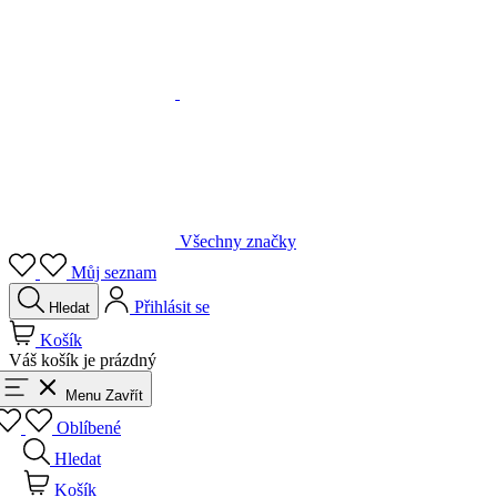
Všechny značky
Můj seznam
Přihlásit se
Hledat
Košík
Váš košík je prázdný
Menu
Zavřít
Oblíbené
Hledat
Košík