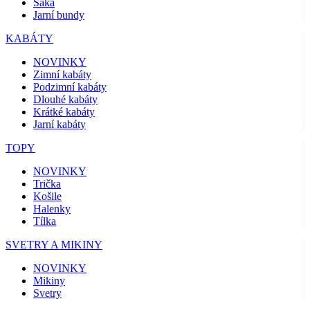
Saka
Jarní bundy
KABÁTY
NOVINKY
Zimní kabáty
Podzimní kabáty
Dlouhé kabáty
Krátké kabáty
Jarní kabáty
TOPY
NOVINKY
Trička
Košile
Halenky
Tílka
SVETRY A MIKINY
NOVINKY
Mikiny
Svetry