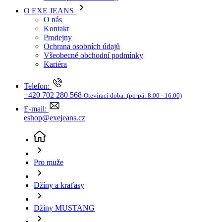
Kariéra
Telefon:
+420 702 280 568
Otevírací doba:
(po-pá: 8.00 - 16.00)
E-mail:
eshop@exejeans.cz
Pro muže
Džíny a kraťasy
Džíny MUSTANG
Pánské džíny MUSTANG Michigan Straight modré -
36/34
(aktuální stránka)