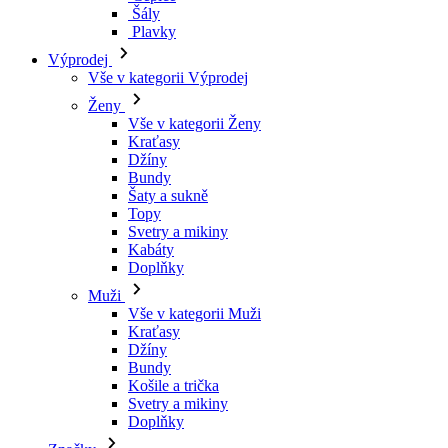
Šály
Plavky
Výprodej
Vše v kategorii Výprodej
Ženy
Vše v kategorii Ženy
Kraťasy
Džíny
Bundy
Šaty a sukně
Topy
Svetry a mikiny
Kabáty
Doplňky
Muži
Vše v kategorii Muži
Kraťasy
Džíny
Bundy
Košile a trička
Svetry a mikiny
Doplňky