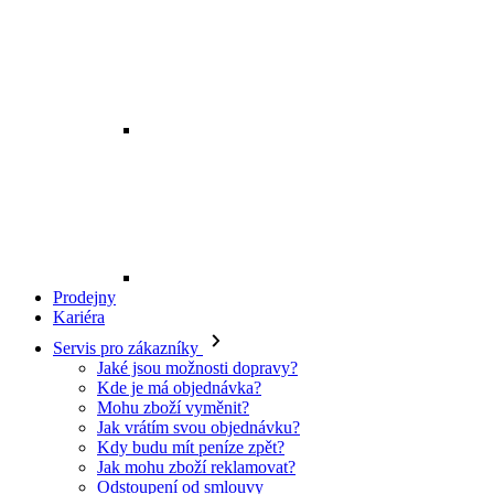
Prodejny
Kariéra
Servis pro zákazníky
Jaké jsou možnosti dopravy?
Kde je má objednávka?
Mohu zboží vyměnit?
Jak vrátím svou objednávku?
Kdy budu mít peníze zpět?
Jak mohu zboží reklamovat?
Odstoupení od smlouvy
O EXE JEANS
O nás
Kontakt
Prodejny
Ochrana osobních údajů
Všeobecné obchodní podmínky