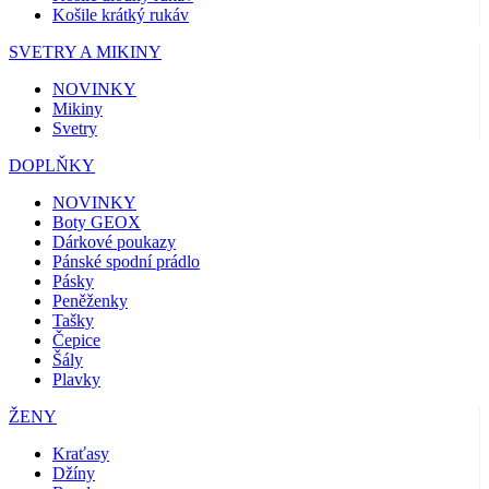
Košile krátký rukáv
SVETRY A MIKINY
NOVINKY
Mikiny
Svetry
DOPLŇKY
NOVINKY
Boty GEOX
Dárkové poukazy
Pánské spodní prádlo
Pásky
Peněženky
Tašky
Čepice
Šály
Plavky
ŽENY
Kraťasy
Džíny