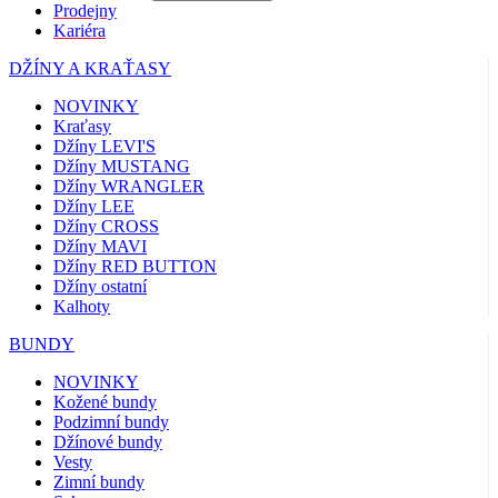
Prodejny
Kariéra
DŽÍNY A KRAŤASY
NOVINKY
Kraťasy
Džíny LEVI'S
Džíny MUSTANG
Džíny WRANGLER
Džíny LEE
Džíny CROSS
Džíny MAVI
Džíny RED BUTTON
Džíny ostatní
Kalhoty
BUNDY
NOVINKY
Kožené bundy
Podzimní bundy
Džínové bundy
Vesty
Zimní bundy