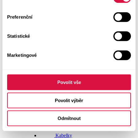
Dlouhé šaty
Preferenční
Krátké šaty
Statistické
Sukně
Doplňky
Marketingové
Vše v kategorii Doplňky
NOVINKY
Boty GEOX
Povolit vše
Dárkové poukazy
Povolit výběr
Pásky
Odmítnout
Peněženky
Kabelky