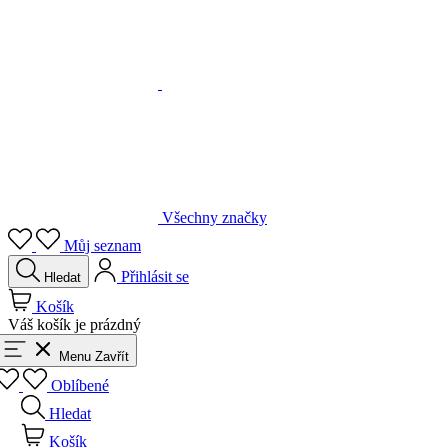
Všechny značky
Můj seznam
Přihlásit se
Hledat
Košík
Váš košík je prázdný
Menu
Zavřít
Oblíbené
Hledat
Košík