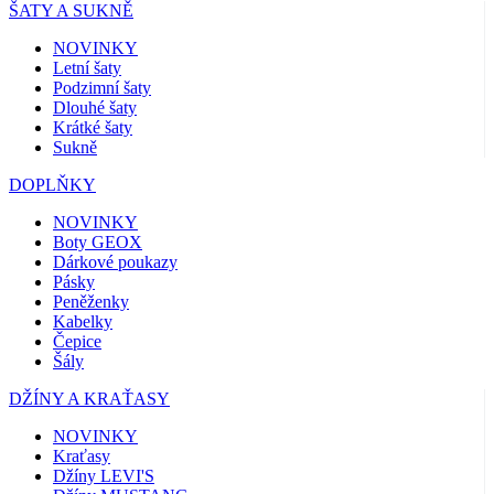
ŠATY A SUKNĚ
NOVINKY
Letní šaty
Podzimní šaty
Dlouhé šaty
Krátké šaty
Sukně
DOPLŇKY
NOVINKY
Boty GEOX
Dárkové poukazy
Pásky
Peněženky
Kabelky
Čepice
Šály
DŽÍNY A KRAŤASY
NOVINKY
Kraťasy
Džíny LEVI'S