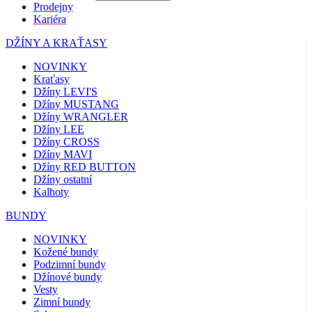
Prodejny
Kariéra
DŽÍNY A KRAŤASY
NOVINKY
Kraťasy
Džíny LEVI'S
Džíny MUSTANG
Džíny WRANGLER
Džíny LEE
Džíny CROSS
Džíny MAVI
Džíny RED BUTTON
Džíny ostatní
Kalhoty
BUNDY
NOVINKY
Kožené bundy
Podzimní bundy
Džínové bundy
Vesty
Zimní bundy