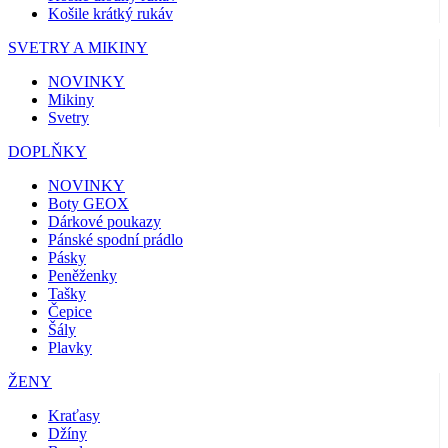
Košile krátký rukáv
SVETRY A MIKINY
NOVINKY
Mikiny
Svetry
DOPLŇKY
NOVINKY
Boty GEOX
Dárkové poukazy
Pánské spodní prádlo
Pásky
Peněženky
Tašky
Čepice
Šály
Plavky
ŽENY
Kraťasy
Džíny