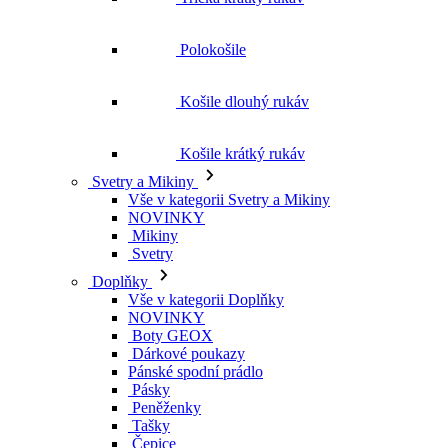
Polokošile
Košile dlouhý rukáv
Košile krátký rukáv
Svetry a Mikiny
Vše v kategorii Svetry a Mikiny
NOVINKY
Mikiny
Svetry
Doplňky
Vše v kategorii Doplňky
NOVINKY
Boty GEOX
Dárkové poukazy
Pánské spodní prádlo
Pásky
Peněženky
Tašky
Čepice