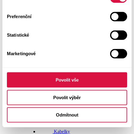
Dlouhé šaty
Preferenční
Krátké šaty
Statistické
Sukně
Doplňky
Marketingové
Vše v kategorii Doplňky
NOVINKY
Boty GEOX
Povolit vše
Dárkové poukazy
Povolit výběr
Pásky
Odmítnout
Peněženky
Kabelky