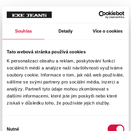
Tílka
Svetry a mikiny
Vše v kategorii Svetry a mikiny
Souhlas
Detaily
Více o cookies
NOVINKY
Mikiny
Tato webová stránka používá cookies
K personalizaci obsahu a reklam, poskytování funkcí
Svetry
sociálních médií a analýze naší návštěvnosti využíváme
soubory cookie. Informace o tom, jak náš web používáte,
Šaty a sukně
sdílíme se svými partnery pro sociální média, inzerci a
Vše v kategorii Šaty a sukně
analýzy. Partneři tyto údaje mohou zkombinovat s
NOVINKY
dalšími informacemi, které jste jim poskytli nebo které
získali v důsledku toho, že používáte jejich služby.
Letní šaty
Podzimní šaty
Výběr
Nutné
souhlasu