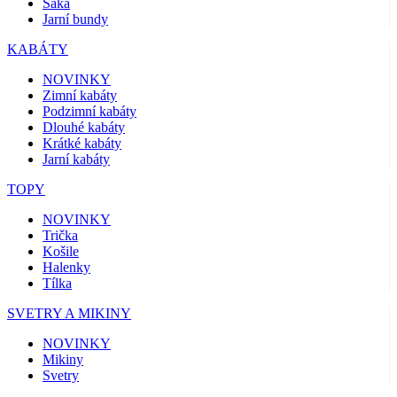
Saka
Jarní bundy
KABÁTY
NOVINKY
Zimní kabáty
Podzimní kabáty
Dlouhé kabáty
Krátké kabáty
Jarní kabáty
TOPY
NOVINKY
Trička
Košile
Halenky
Tílka
SVETRY A MIKINY
NOVINKY
Mikiny
Svetry