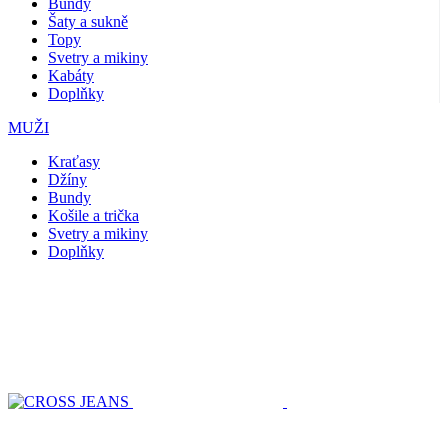
Bundy
Šaty a sukně
Topy
Svetry a mikiny
Kabáty
Doplňky
MUŽI
Kraťasy
Džíny
Bundy
Košile a trička
Svetry a mikiny
Doplňky