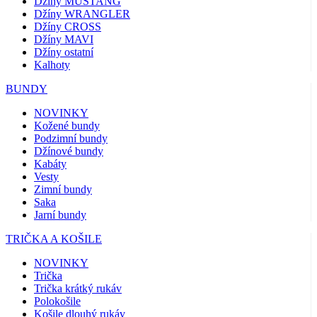
Džíny MUSTANG
Džíny WRANGLER
Džíny CROSS
Džíny MAVI
Džíny ostatní
Kalhoty
BUNDY
NOVINKY
Kožené bundy
Podzimní bundy
Džínové bundy
Kabáty
Vesty
Zimní bundy
Saka
Jarní bundy
TRIČKA A KOŠILE
NOVINKY
Trička
Trička krátký rukáv
Polokošile
Košile dlouhý rukáv