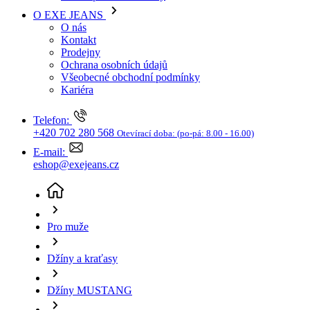
Kariéra
Telefon:
+420 702 280 568
Otevírací doba:
(po-pá: 8.00 - 16.00)
E-mail:
eshop@exejeans.cz
Pro muže
Džíny a kraťasy
Džíny MUSTANG
Pánské džíny MUSTANG Michigan Straight šedé -
33/36
(aktuální stránka)
Sleva SLEVA -25%