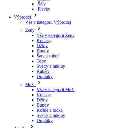
Šály
Plavky
Výprodej
Vše v kategorii Výprodej
Ženy
Vše v kategorii Ženy
Kraťasy
Džíny
Bundy
Šaty a sukně
Topy
Svetry a mikiny
Kabáty
Doplňky
Muži
Vše v kategorii Muži
Kraťasy
Džíny
Bundy
Košile a trička
Svetry a mikiny
Doplňky