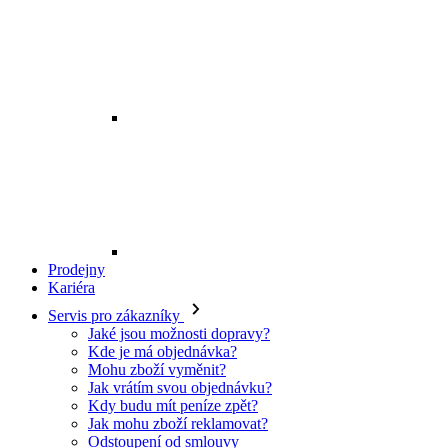
Prodejny
Kariéra
Servis pro zákazníky
Jaké jsou možnosti dopravy?
Kde je má objednávka?
Mohu zboží vyměnit?
Jak vrátím svou objednávku?
Kdy budu mít peníze zpět?
Jak mohu zboží reklamovat?
Odstoupení od smlouvy
O EXE JEANS
O nás
Kontakt
Prodejny
Ochrana osobních údajů
Všeobecné obchodní podmínky