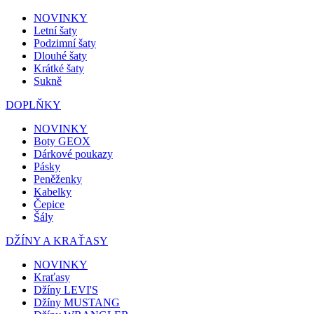
NOVINKY
Letní šaty
Podzimní šaty
Dlouhé šaty
Krátké šaty
Sukně
DOPLŇKY
NOVINKY
Boty GEOX
Dárkové poukazy
Pásky
Peněženky
Kabelky
Čepice
Šály
DŽÍNY A KRAŤASY
NOVINKY
Kraťasy
Džíny LEVI'S
Džíny MUSTANG