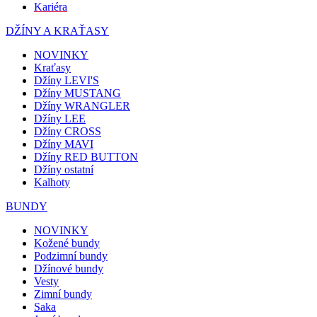
Kariéra
DŽÍNY A KRAŤASY
NOVINKY
Kraťasy
Džíny LEVI'S
Džíny MUSTANG
Džíny WRANGLER
Džíny LEE
Džíny CROSS
Džíny MAVI
Džíny RED BUTTON
Džíny ostatní
Kalhoty
BUNDY
NOVINKY
Kožené bundy
Podzimní bundy
Džínové bundy
Vesty
Zimní bundy
Saka