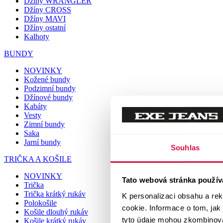
Džíny WRANGLER
Džíny CROSS
Džíny MAVI
Džíny ostatní
Kalhoty
BUNDY
NOVINKY
Kožené bundy
Podzimní bundy
Džínové bundy
Kabáty
Vesty
Zimní bundy
Saka
Jarní bundy
Souhlas
TRIČKA A KOŠILE
NOVINKY
Tato webová stránka použív
Trička
Trička krátký rukáv
K personalizaci obsahu a re
Polokošile
cookie. Informace o tom, jak
Košile dlouhý rukáv
tyto údaje mohou zkombinovat
Košile krátký rukáv