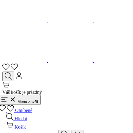
Váš košík je prázdný
Menu
Zavřít
Oblíbené
Hledat
Košík