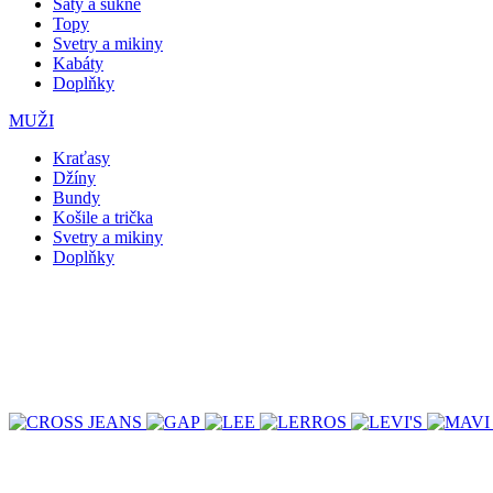
Šaty a sukně
Topy
Svetry a mikiny
Kabáty
Doplňky
MUŽI
Kraťasy
Džíny
Bundy
Košile a trička
Svetry a mikiny
Doplňky