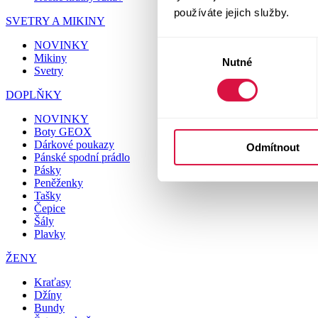
používáte jejich služby.
SVETRY A MIKINY
NOVINKY
Výběr
Mikiny
Nutné
souhlasu
Svetry
DOPLŇKY
NOVINKY
Boty GEOX
Dárkové poukazy
Odmítnout
Pánské spodní prádlo
Pásky
Peněženky
Tašky
Čepice
Šály
Plavky
ŽENY
Kraťasy
Džíny
Bundy