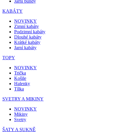
Jarní bundy
KABÁTY
NOVINKY
Zimní kabáty
Podzimní kabáty
Dlouhé kabáty
Krátké kabáty
Jarní kabáty
TOPY
NOVINKY
Trička
Košile
Halenky
Tílka
SVETRY A MIKINY
NOVINKY
Mikiny
Svetry
ŠATY A SUKNĚ