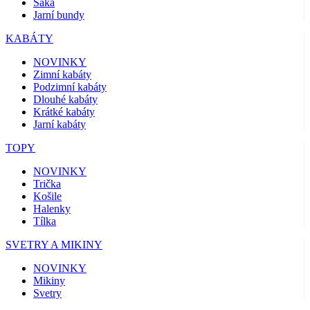
Saka
Jarní bundy
KABÁTY
NOVINKY
Zimní kabáty
Podzimní kabáty
Dlouhé kabáty
Krátké kabáty
Jarní kabáty
TOPY
NOVINKY
Trička
Košile
Halenky
Tílka
SVETRY A MIKINY
NOVINKY
Mikiny
Svetry