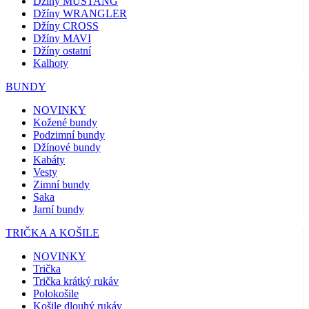
Džíny MUSTANG
Džíny WRANGLER
Džíny CROSS
Džíny MAVI
Džíny ostatní
Kalhoty
BUNDY
NOVINKY
Kožené bundy
Podzimní bundy
Džínové bundy
Kabáty
Vesty
Zimní bundy
Saka
Jarní bundy
TRIČKA A KOŠILE
NOVINKY
Trička
Trička krátký rukáv
Polokošile
Košile dlouhý rukáv