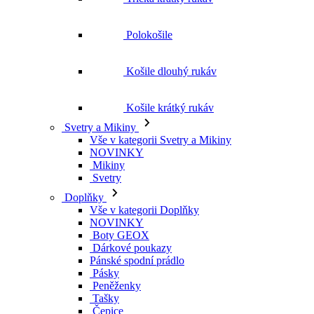
Polokošile
Košile dlouhý rukáv
Košile krátký rukáv
Svetry a Mikiny
Vše v kategorii Svetry a Mikiny
NOVINKY
Mikiny
Svetry
Doplňky
Vše v kategorii Doplňky
NOVINKY
Boty GEOX
Dárkové poukazy
Pánské spodní prádlo
Pásky
Peněženky
Tašky
Čepice