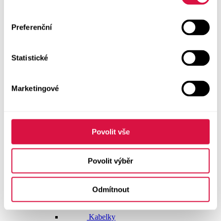
Dlouhé šaty
Preferenční
Krátké šaty
Statistické
Sukně
Doplňky
Marketingové
Vše v kategorii Doplňky
NOVINKY
Boty GEOX
Povolit vše
Dárkové poukazy
Povolit výběr
Pásky
Odmítnout
Peněženky
Kabelky