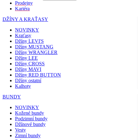
Prodejny
Kariéra
DŽÍNY A KRAŤASY
NOVINKY
Kraťasy
Džíny LEVI'S
Džíny MUSTANG
Džíny WRANGLER
Džíny LEE
Džíny CROSS
Džíny MAVI
Džíny RED BUTTON
Džíny ostatní
Kalhoty
BUNDY
NOVINKY
Kožené bundy
Podzimní bundy
Džínové bundy
Vesty
Zimní bundy