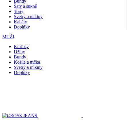
Bundy
Šaty a sukně
Topy
Svetry a mikiny
Kabáty
Doplňky
MUŽI
Kraťasy
Džíny
Bundy
Košile a trička
Svetry a mikiny
Doplňky