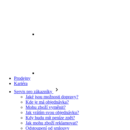
Prodejny
Kariéra
Servis pro zákazníky
Jaké jsou možnosti dopravy?
Kde je má objednávka?
Mohu zboží vyměnit?
Jak vrátím svou objednávku?
Kdy budu mít peníze zpět?
Jak mohu zboží reklamovat?
Odstoupení od smlouvy
O EXE JEANS
O nás
Kontakt
Prodejny
Ochrana osobních údajů
Všeobecné obchodní podmínky