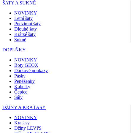
ŠATY A SUKNĚ
NOVINKY
Letní šaty
Podzimní šaty
Dlouhé šaty
Krátké šaty
Sukně
DOPLŇKY
NOVINKY
Boty GEOX
Dárkové poukazy
Pásky
Peněženky
Kabelky
Čepice
Šály
DŽÍNY A KRAŤASY
NOVINKY
Kraťasy
Džíny LEVI'S