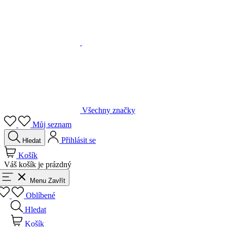
Všechny značky
Můj seznam
Přihlásit se
Hledat
Košík
Váš košík je prázdný
Menu
Zavřít
Oblíbené
Hledat
Košík