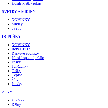
Košile krátký rukáv
SVETRY A MIKINY
NOVINKY
Mikiny
Svetry
DOPLŇKY
NOVINKY
Boty GEOX
Dárkové poukazy
Pánské spodní prádlo
Pásky
Peněženky
Tašky
Čepice
Šály
Plavky
ŽENY
Kraťasy
Džíny