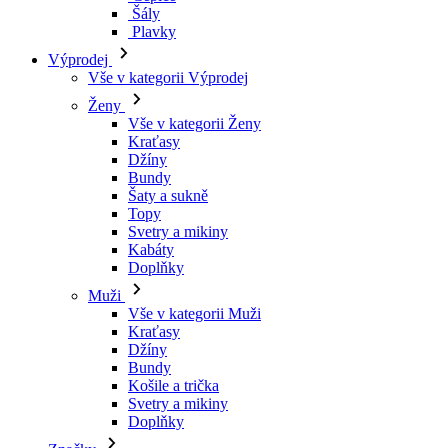
Šály
Plavky
Výprodej
Vše v kategorii Výprodej
Ženy
Vše v kategorii Ženy
Kraťasy
Džíny
Bundy
Šaty a sukně
Topy
Svetry a mikiny
Kabáty
Doplňky
Muži
Vše v kategorii Muži
Kraťasy
Džíny
Bundy
Košile a trička
Svetry a mikiny
Doplňky