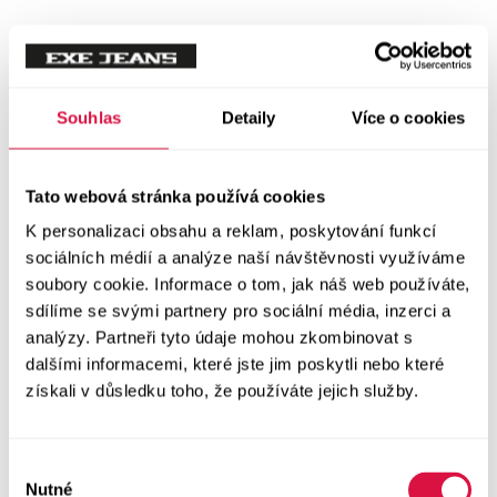
Tílka
Svetry a mikiny
Vše v kategorii Svetry a mikiny
Souhlas
Detaily
Více o cookies
NOVINKY
Mikiny
Tato webová stránka používá cookies
K personalizaci obsahu a reklam, poskytování funkcí
Svetry
sociálních médií a analýze naší návštěvnosti využíváme
soubory cookie. Informace o tom, jak náš web používáte,
Šaty a sukně
sdílíme se svými partnery pro sociální média, inzerci a
Vše v kategorii Šaty a sukně
analýzy. Partneři tyto údaje mohou zkombinovat s
NOVINKY
dalšími informacemi, které jste jim poskytli nebo které
získali v důsledku toho, že používáte jejich služby.
Letní šaty
Podzimní šaty
Výběr
Nutné
souhlasu