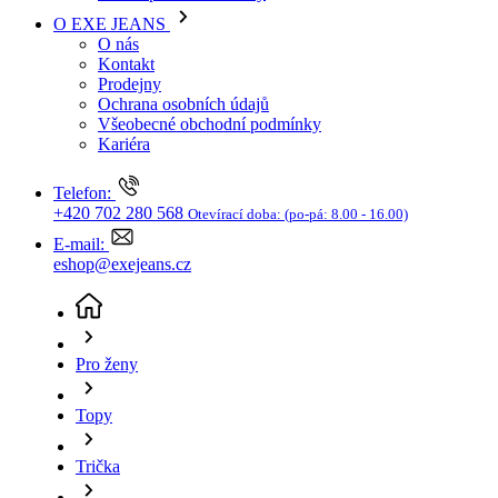
Kariéra
Telefon:
+420 702 280 568
Otevírací doba:
(po-pá: 8.00 - 16.00)
E-mail:
eshop@exejeans.cz
Pro ženy
Topy
Trička
Dámské tričko MUSTANG černé
(aktuální stránka)