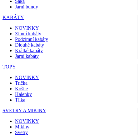
Saka
Jarní bundy
KABÁTY
NOVINKY
Zimní kabáty
Podzimní kabáty
Dlouhé kabáty
Krátké kabáty
Jarní kabáty
TOPY
NOVINKY
Trička
Košile
Halenky
Tílka
SVETRY A MIKINY
NOVINKY
Mikiny
Svetry