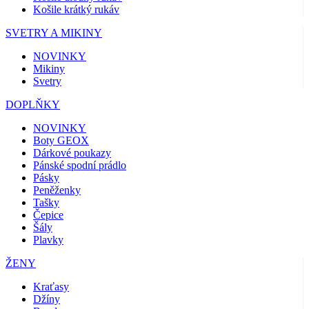
Košile krátký rukáv
SVETRY A MIKINY
NOVINKY
Mikiny
Svetry
DOPLŇKY
NOVINKY
Boty GEOX
Dárkové poukazy
Pánské spodní prádlo
Pásky
Peněženky
Tašky
Čepice
Šály
Plavky
ŽENY
Kraťasy
Džíny