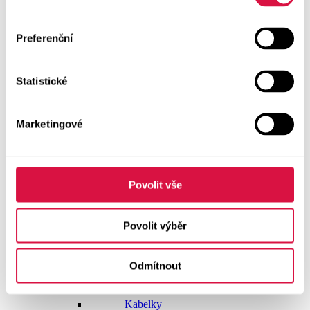
Dlouhé šaty
Preferenční
Krátké šaty
Statistické
Sukně
Doplňky
Marketingové
Vše v kategorii Doplňky
NOVINKY
Boty GEOX
Povolit vše
Dárkové poukazy
Povolit výběr
Pásky
Odmítnout
Peněženky
Kabelky