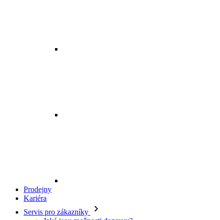
Prodejny
Kariéra
Servis pro zákazníky
Jaké jsou možnosti dopravy?
Kde je má objednávka?
Mohu zboží vyměnit?
Jak vrátím svou objednávku?
Kdy budu mít peníze zpět?
Jak mohu zboží reklamovat?
Odstoupení od smlouvy