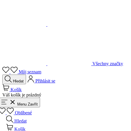
Všechny značky
Můj seznam
Přihlásit se
Hledat
Košík
Váš košík je prázdný
Menu
Zavřít
Oblíbené
Hledat
Košík