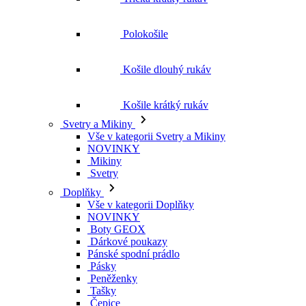
Polokošile
Košile dlouhý rukáv
Košile krátký rukáv
Svetry a Mikiny
Vše v kategorii Svetry a Mikiny
NOVINKY
Mikiny
Svetry
Doplňky
Vše v kategorii Doplňky
NOVINKY
Boty GEOX
Dárkové poukazy
Pánské spodní prádlo
Pásky
Peněženky
Tašky
Čepice