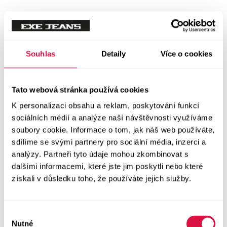
Tílka
Svetry a mikiny
Vše v kategorii Svetry a mikiny
Souhlas
Detaily
Více o cookies
NOVINKY
Mikiny
Tato webová stránka používá cookies
K personalizaci obsahu a reklam, poskytování funkcí
Svetry
sociálních médií a analýze naší návštěvnosti využíváme
soubory cookie. Informace o tom, jak náš web používáte,
Šaty a sukně
sdílíme se svými partnery pro sociální média, inzerci a
Vše v kategorii Šaty a sukně
analýzy. Partneři tyto údaje mohou zkombinovat s
NOVINKY
dalšími informacemi, které jste jim poskytli nebo které
získali v důsledku toho, že používáte jejich služby.
Letní šaty
Podzimní šaty
Výběr
Nutné
souhlasu