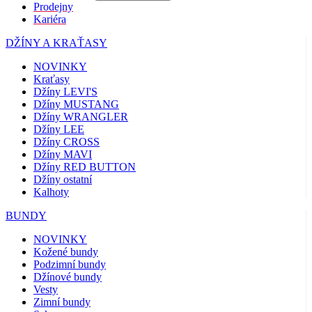
Prodejny
Kariéra
DŽÍNY A KRAŤASY
NOVINKY
Kraťasy
Džíny LEVI'S
Džíny MUSTANG
Džíny WRANGLER
Džíny LEE
Džíny CROSS
Džíny MAVI
Džíny RED BUTTON
Džíny ostatní
Kalhoty
BUNDY
NOVINKY
Kožené bundy
Podzimní bundy
Džínové bundy
Vesty
Zimní bundy