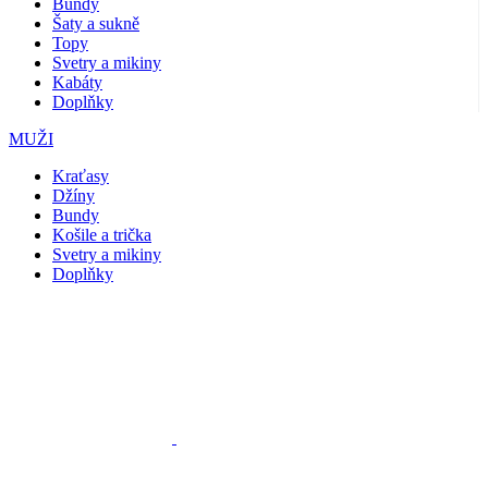
Bundy
Šaty a sukně
Topy
Svetry a mikiny
Kabáty
Doplňky
MUŽI
Kraťasy
Džíny
Bundy
Košile a trička
Svetry a mikiny
Doplňky