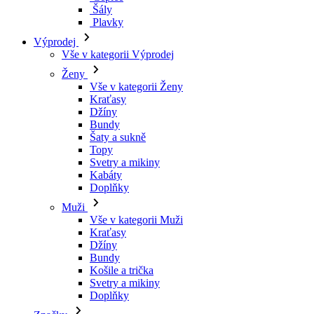
Šály
Plavky
Výprodej
Vše v kategorii Výprodej
Ženy
Vše v kategorii Ženy
Kraťasy
Džíny
Bundy
Šaty a sukně
Topy
Svetry a mikiny
Kabáty
Doplňky
Muži
Vše v kategorii Muži
Kraťasy
Džíny
Bundy
Košile a trička
Svetry a mikiny
Doplňky