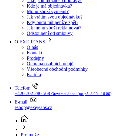
O EXE JEANS
O nás
Kontakt
Prodejny
Ochrana osobních údajů
Všeobecné obchodní podmínky
Kariéra
Telefon:
+420 702 280 568
Otevírací doba:
(po-pá: 8.00 - 16.00)
E-mail:
eshop@exejeans.cz
Pro muže
Trička a košile
Trička