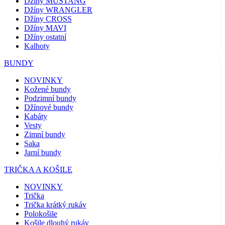
Džíny MUSTANG
Džíny WRANGLER
Džíny CROSS
Džíny MAVI
Džíny ostatní
Kalhoty
BUNDY
NOVINKY
Kožené bundy
Podzimní bundy
Džínové bundy
Kabáty
Vesty
Zimní bundy
Saka
Jarní bundy
TRIČKA A KOŠILE
NOVINKY
Trička
Trička krátký rukáv
Polokošile
Košile dlouhý rukáv