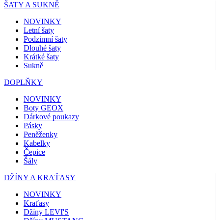
ŠATY A SUKNĚ
NOVINKY
Letní šaty
Podzimní šaty
Dlouhé šaty
Krátké šaty
Sukně
DOPLŇKY
NOVINKY
Boty GEOX
Dárkové poukazy
Pásky
Peněženky
Kabelky
Čepice
Šály
DŽÍNY A KRAŤASY
NOVINKY
Kraťasy
Džíny LEVI'S