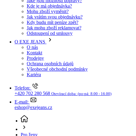
O EXE JEANS
O nás
Kontakt
Prodejny
Ochrana osobních údajů
Všeobecné obchodní podmínky
Kariéra
Telefon:
+420 702 280 568
Otevírací doba:
(po-pá: 8.00 - 16.00)
E-mail:
eshop@exejeans.cz
Pro ženy
Džíny a kraťasy
Džíny MAVI