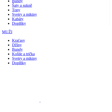
Bundy
Šaty a sukně
Topy
Svetry a mikiny
Kabáty
Doplňky
MUŽI
Kraťasy
Džíny
Bundy
Košile a trička
Svetry a mikiny
Doplňky