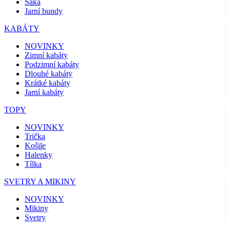
Saka
Jarní bundy
KABÁTY
NOVINKY
Zimní kabáty
Podzimní kabáty
Dlouhé kabáty
Krátké kabáty
Jarní kabáty
TOPY
NOVINKY
Trička
Košile
Halenky
Tílka
SVETRY A MIKINY
NOVINKY
Mikiny
Svetry