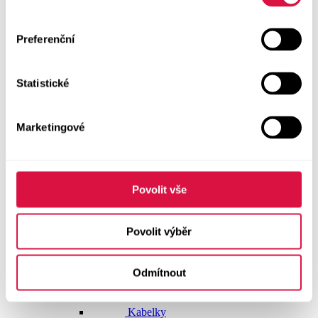
Dlouhé šaty
Preferenční
Krátké šaty
Statistické
Sukně
Doplňky
Marketingové
Vše v kategorii Doplňky
NOVINKY
Boty GEOX
Povolit vše
Dárkové poukazy
Povolit výběr
Pásky
Odmítnout
Peněženky
Kabelky