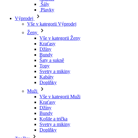
Šály
Plavky
Výprodej
Vše v kategorii Výprodej
Ženy
Vše v kategorii Ženy
Kraťasy
Džíny
Bundy
Šaty a sukně
Topy
Svetry a mikiny
Kabáty
Doplňky
Muži
Vše v kategorii Muži
Kraťasy
Džíny
Bundy
Košile a trička
Svetry a mikiny
Doplňky