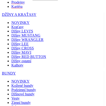
Prodejny
Kariéra
DŽÍNY A KRAŤASY
NOVINKY
Kraťasy
Džíny LEVI'S
Džíny MUSTANG
Džíny WRANGLER
Džíny LEE
Džíny CROSS
Džíny MAVI
Džíny RED BUTTON
Džíny ostatní
Kalhoty
BUNDY
NOVINKY
Kožené bundy
Podzimní bundy
Džínové bundy
Vesty
Zimní bundy