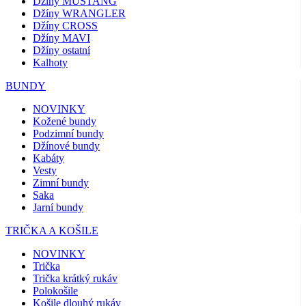
Džíny MUSTANG
Džíny WRANGLER
Džíny CROSS
Džíny MAVI
Džíny ostatní
Kalhoty
BUNDY
NOVINKY
Kožené bundy
Podzimní bundy
Džínové bundy
Kabáty
Vesty
Zimní bundy
Saka
Jarní bundy
TRIČKA A KOŠILE
NOVINKY
Trička
Trička krátký rukáv
Polokošile
Košile dlouhý rukáv