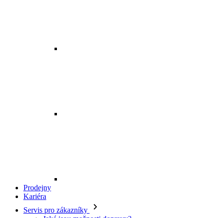
Prodejny
Kariéra
Servis pro zákazníky
Jaké jsou možnosti dopravy?
Kde je má objednávka?
Mohu zboží vyměnit?
Jak vrátím svou objednávku?
Kdy budu mít peníze zpět?
Jak mohu zboží reklamovat?
Odstoupení od smlouvy