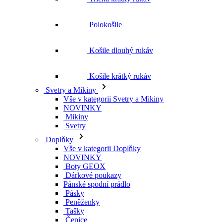
Polokošile
Košile dlouhý rukáv
Košile krátký rukáv
Svetry a Mikiny
Vše v kategorii Svetry a Mikiny
NOVINKY
Mikiny
Svetry
Doplňky
Vše v kategorii Doplňky
NOVINKY
Boty GEOX
Dárkové poukazy
Pánské spodní prádlo
Pásky
Peněženky
Tašky
Čepice