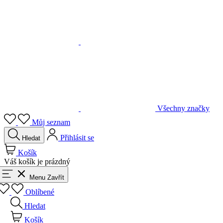
Všechny značky
Můj seznam
Přihlásit se
Hledat
Košík
Váš košík je prázdný
Menu
Zavřít
Oblíbené
Hledat
Košík