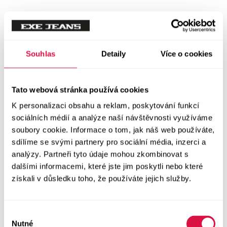
Tílka
Svetry a mikiny
Vše v kategorii Svetry a mikiny
Souhlas
Detaily
Více o cookies
NOVINKY
Mikiny
Tato webová stránka používá cookies
K personalizaci obsahu a reklam, poskytování funkcí
Svetry
sociálních médií a analýze naší návštěvnosti využíváme
soubory cookie. Informace o tom, jak náš web používáte,
Šaty a sukně
sdílíme se svými partnery pro sociální média, inzerci a
Vše v kategorii Šaty a sukně
analýzy. Partneři tyto údaje mohou zkombinovat s
NOVINKY
dalšími informacemi, které jste jim poskytli nebo které
získali v důsledku toho, že používáte jejich služby.
Letní šaty
Podzimní šaty
Výběr
Nutné
souhlasu