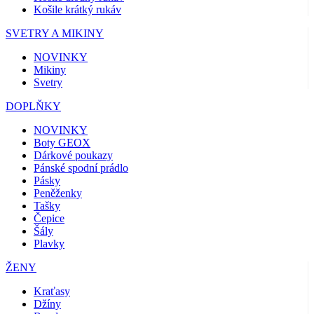
Košile krátký rukáv
SVETRY A MIKINY
NOVINKY
Mikiny
Svetry
DOPLŇKY
NOVINKY
Boty GEOX
Dárkové poukazy
Pánské spodní prádlo
Pásky
Peněženky
Tašky
Čepice
Šály
Plavky
ŽENY
Kraťasy
Džíny