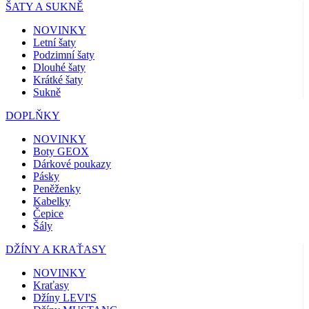
ŠATY A SUKNĚ
NOVINKY
Letní šaty
Podzimní šaty
Dlouhé šaty
Krátké šaty
Sukně
DOPLŇKY
NOVINKY
Boty GEOX
Dárkové poukazy
Pásky
Peněženky
Kabelky
Čepice
Šály
DŽÍNY A KRAŤASY
NOVINKY
Kraťasy
Džíny LEVI'S