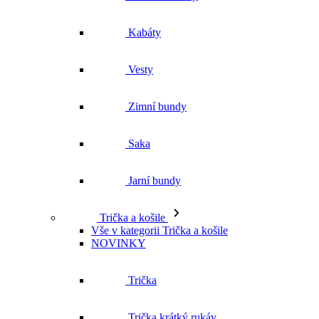
Zimní bundy
Saka
Jarní bundy
Trička a košile
Vše v kategorii Trička a košile
NOVINKY
Trička
Trička krátký rukáv
Polokošile
Košile dlouhý rukáv