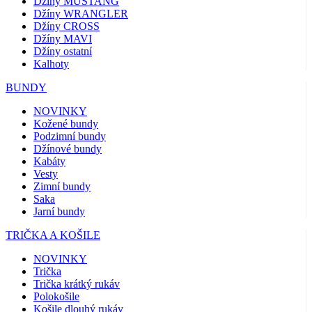
Džíny MUSTANG
Džíny WRANGLER
Džíny CROSS
Džíny MAVI
Džíny ostatní
Kalhoty
BUNDY
NOVINKY
Kožené bundy
Podzimní bundy
Džínové bundy
Kabáty
Vesty
Zimní bundy
Saka
Jarní bundy
TRIČKA A KOŠILE
NOVINKY
Trička
Trička krátký rukáv
Polokošile
Košile dlouhý rukáv