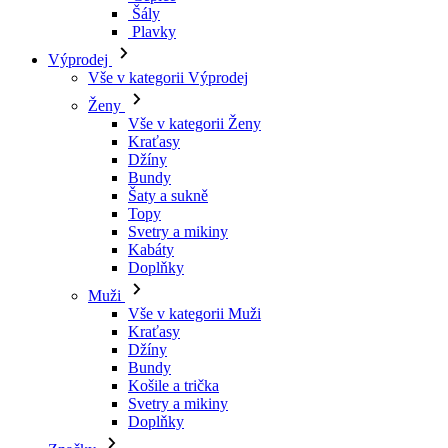
Kraťasy
Džíny
Bundy
Šaty a sukně
Topy
Svetry a mikiny
Kabáty
Doplňky
Muži
Vše v kategorii Muži
Kraťasy
Džíny
Bundy
Košile a trička
Svetry a mikiny
Doplňky
Značky
Všechny značky Značky