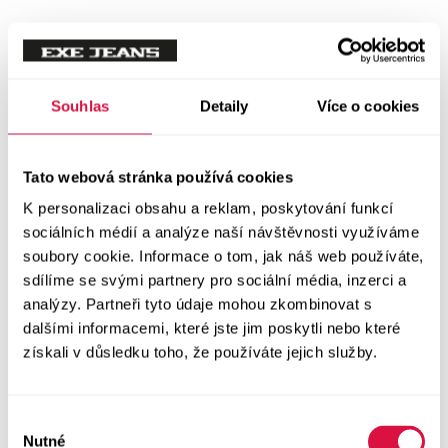
Mikiny
Svetry
Souhlas
Detaily
Více o cookies
Šaty a sukně
Vše v kategorii Šaty a sukně
Tato webová stránka používá cookies
NOVINKY
K personalizaci obsahu a reklam, poskytování funkcí
Letní šaty
sociálních médií a analýze naší návštěvnosti využíváme
soubory cookie. Informace o tom, jak náš web používáte,
sdílíme se svými partnery pro sociální média, inzerci a
Podzimní šaty
analýzy. Partneři tyto údaje mohou zkombinovat s
dalšími informacemi, které jste jim poskytli nebo které
Dlouhé šaty
získali v důsledku toho, že používáte jejich služby.
Krátké šaty
Výběr
Sukně
Nutné
souhlasu