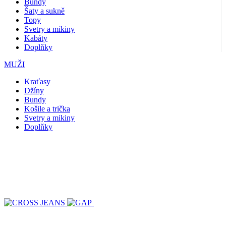
Bundy
Šaty a sukně
Topy
Svetry a mikiny
Kabáty
Doplňky
MUŽI
Kraťasy
Džíny
Bundy
Košile a trička
Svetry a mikiny
Doplňky