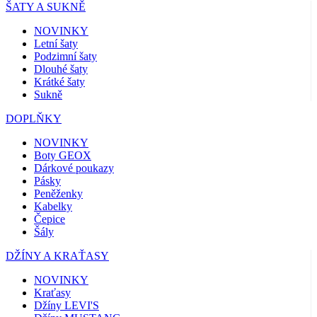
ŠATY A SUKNĚ
NOVINKY
Letní šaty
Podzimní šaty
Dlouhé šaty
Krátké šaty
Sukně
DOPLŇKY
NOVINKY
Boty GEOX
Dárkové poukazy
Pásky
Peněženky
Kabelky
Čepice
Šály
DŽÍNY A KRAŤASY
NOVINKY
Kraťasy
Džíny LEVI'S