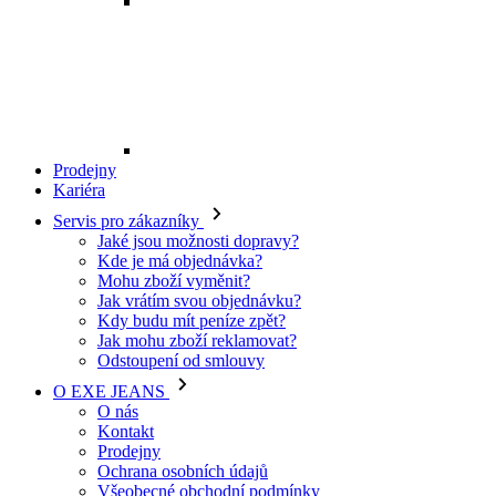
Mohu zboží vyměnit?
Jak vrátím svou objednávku?
Kdy budu mít peníze zpět?
Jak mohu zboží reklamovat?
Odstoupení od smlouvy
O EXE JEANS
O nás
Kontakt
Prodejny
Ochrana osobních údajů
Všeobecné obchodní podmínky
Kariéra
Telefon:
+420 702 280 568
Otevírací doba:
(po-pá: 8.00 - 16.00)
E-mail:
eshop@exejeans.cz
Pro muže