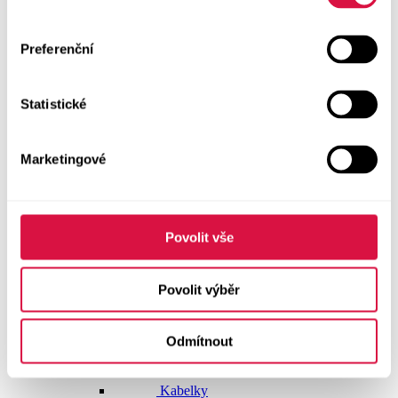
Doplňky
Preferenční
Vše v kategorii Doplňky
NOVINKY
Statistické
Boty GEOX
Dárkové poukazy
Marketingové
Pásky
Peněženky
Povolit vše
Kabelky
Povolit výběr
Čepice
Odmítnout
Šály
Pro muže