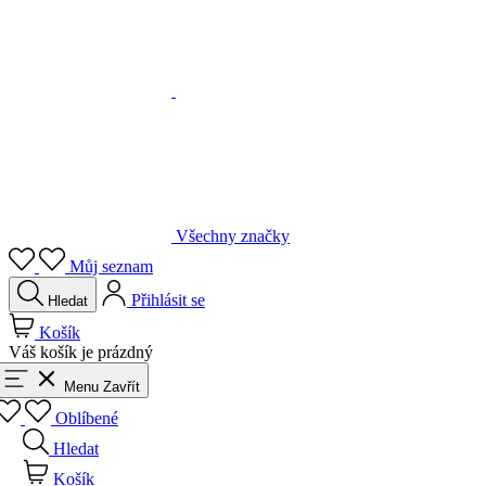
Všechny značky
Můj seznam
Přihlásit se
Hledat
Košík
Váš košík je prázdný
Menu
Zavřít
Oblíbené
Hledat
Košík
Přihlásit se
Zpět