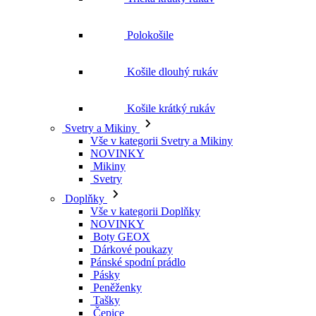
Košile krátký rukáv
Svetry a Mikiny
Vše v kategorii Svetry a Mikiny
NOVINKY
Mikiny
Svetry
Doplňky
Vše v kategorii Doplňky
NOVINKY
Boty GEOX
Dárkové poukazy
Pánské spodní prádlo
Pásky
Peněženky
Tašky
Čepice
Šály
Plavky
Výprodej
Vše v kategorii Výprodej
Ženy
Vše v kategorii Ženy