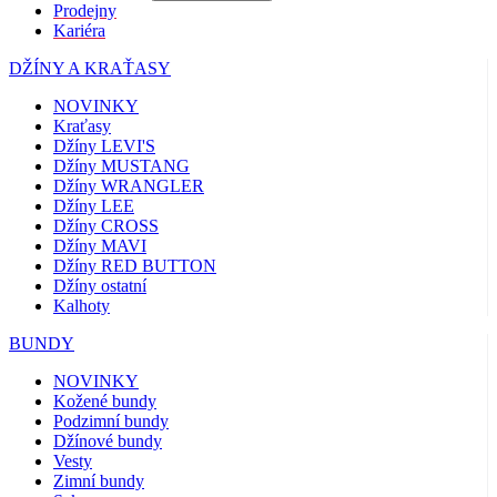
Prodejny
Kariéra
DŽÍNY A KRAŤASY
NOVINKY
Kraťasy
Džíny LEVI'S
Džíny MUSTANG
Džíny WRANGLER
Džíny LEE
Džíny CROSS
Džíny MAVI
Džíny RED BUTTON
Džíny ostatní
Kalhoty
BUNDY
NOVINKY
Kožené bundy
Podzimní bundy
Džínové bundy
Vesty
Zimní bundy