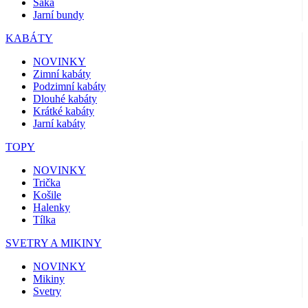
Saka
Jarní bundy
KABÁTY
NOVINKY
Zimní kabáty
Podzimní kabáty
Dlouhé kabáty
Krátké kabáty
Jarní kabáty
TOPY
NOVINKY
Trička
Košile
Halenky
Tílka
SVETRY A MIKINY
NOVINKY
Mikiny
Svetry