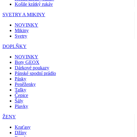
Košile krátký rukáv
SVETRY A MIKINY
NOVINKY
Mikiny
Svetry
DOPLŇKY
NOVINKY
Boty GEOX
Dárkové poukazy
Pánské spodní prádlo
Pásky
Peněženky
Tašky
Čepice
Šály
Plavky
ŽENY
Kraťasy
Džíny