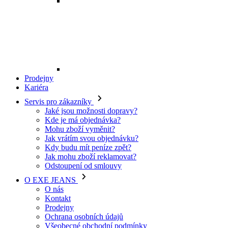
Mohu zboží vyměnit?
Jak vrátím svou objednávku?
Kdy budu mít peníze zpět?
Jak mohu zboží reklamovat?
Odstoupení od smlouvy
O EXE JEANS
O nás
Kontakt
Prodejny
Ochrana osobních údajů
Všeobecné obchodní podmínky
Kariéra
Telefon:
+420 702 280 568
Otevírací doba:
(po-pá: 8.00 - 16.00)
E-mail:
eshop@exejeans.cz
Pro muže