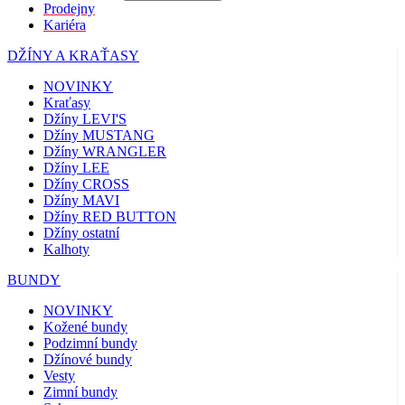
Prodejny
Kariéra
DŽÍNY A KRAŤASY
NOVINKY
Kraťasy
Džíny LEVI'S
Džíny MUSTANG
Džíny WRANGLER
Džíny LEE
Džíny CROSS
Džíny MAVI
Džíny RED BUTTON
Džíny ostatní
Kalhoty
BUNDY
NOVINKY
Kožené bundy
Podzimní bundy
Džínové bundy
Vesty
Zimní bundy