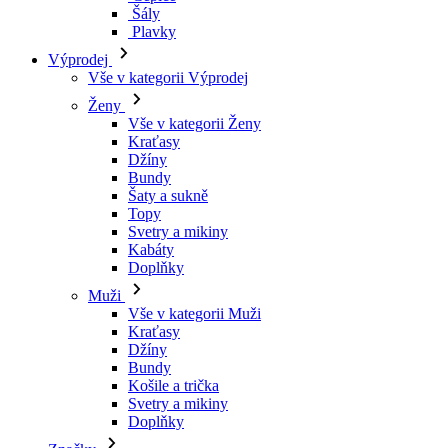
Kraťasy
Džíny
Bundy
Šaty a sukně
Topy
Svetry a mikiny
Kabáty
Doplňky
Muži
Vše v kategorii Muži
Kraťasy
Džíny
Bundy
Košile a trička
Svetry a mikiny
Doplňky
Značky
Všechny značky Značky