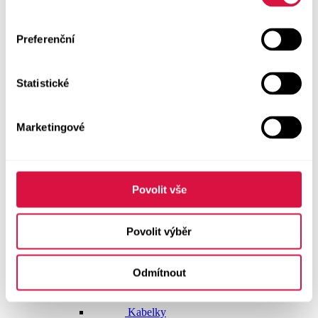
Doplňky
Preferenční
Vše v kategorii Doplňky
NOVINKY
Statistické
Boty GEOX
Dárkové poukazy
Marketingové
Pásky
Peněženky
Povolit vše
Kabelky
Povolit výběr
Čepice
Odmítnout
Šály
Pro muže