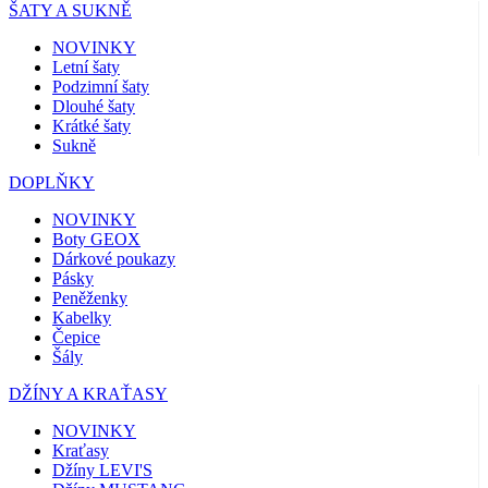
ŠATY A SUKNĚ
NOVINKY
Letní šaty
Podzimní šaty
Dlouhé šaty
Krátké šaty
Sukně
DOPLŇKY
NOVINKY
Boty GEOX
Dárkové poukazy
Pásky
Peněženky
Kabelky
Čepice
Šály
DŽÍNY A KRAŤASY
NOVINKY
Kraťasy
Džíny LEVI'S