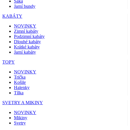
Saka
Jarní bundy
KABÁTY
NOVINKY
Zimní kabáty
Podzimní kabáty
Dlouhé kabáty
Krátké kabáty
Jarní kabáty
TOPY
NOVINKY
Trička
Košile
Halenky
Tílka
SVETRY A MIKINY
NOVINKY
Mikiny
Svetry