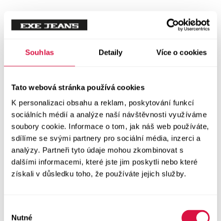
Mikiny
Svetry
Souhlas
Detaily
Více o cookies
Šaty a sukně
Vše v kategorii Šaty a sukně
Tato webová stránka používá cookies
NOVINKY
K personalizaci obsahu a reklam, poskytování funkcí
Letní šaty
sociálních médií a analýze naší návštěvnosti využíváme
soubory cookie. Informace o tom, jak náš web používáte,
sdílíme se svými partnery pro sociální média, inzerci a
Podzimní šaty
analýzy. Partneři tyto údaje mohou zkombinovat s
dalšími informacemi, které jste jim poskytli nebo které
Dlouhé šaty
získali v důsledku toho, že používáte jejich služby.
Krátké šaty
Výběr
Sukně
Nutné
souhlasu