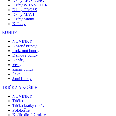
Džíny MUSTANG
Džíny WRANGLER
Džíny CROSS
Džíny MAVI
Džíny ostatní
Kalhoty
BUNDY
NOVINKY
Kožené bundy
Podzimní bundy
Džínové bundy
Kabáty
Vesty
Zimní bundy
Saka
Jarní bundy
TRIČKA A KOŠILE
NOVINKY
Trička
Trička krátký rukáv
Polokošile
Košile dlouhý rukáv