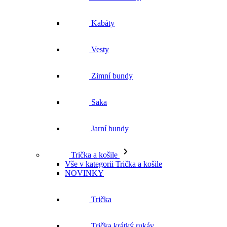
Zimní bundy
Saka
Jarní bundy
Trička a košile
Vše v kategorii Trička a košile
NOVINKY
Trička
Trička krátký rukáv
Polokošile
Košile dlouhý rukáv