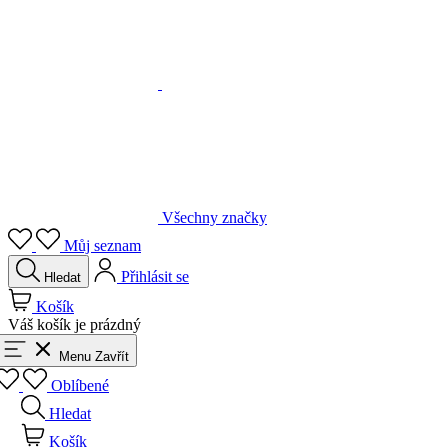
Všechny značky
Můj seznam
Přihlásit se
Hledat
Košík
Váš košík je prázdný
Menu
Zavřít
Oblíbené
Hledat
Košík
Přihlásit se
Zpět