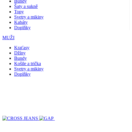
Bundy
Šaty a sukně
Topy
Svetry a mikiny
Kabáty
Doplňky
MUŽI
Kraťasy
Džíny
Bundy
Košile a trička
Svetry a mikiny
Doplňky