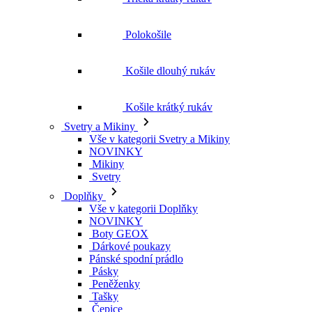
Košile krátký rukáv
Svetry a Mikiny
Vše v kategorii Svetry a Mikiny
NOVINKY
Mikiny
Svetry
Doplňky
Vše v kategorii Doplňky
NOVINKY
Boty GEOX
Dárkové poukazy
Pánské spodní prádlo
Pásky
Peněženky
Tašky
Čepice
Šály
Plavky
Výprodej
Vše v kategorii Výprodej
Ženy
Vše v kategorii Ženy