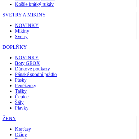
Košile krátký rukáv
SVETRY A MIKINY
NOVINKY
Mikiny
Svetry
DOPLŇKY
NOVINKY
Boty GEOX
Dárkové poukazy
Pánské spodní prádlo
Pásky
Peněženky
Tašky
Čepice
Šály
Plavky
ŽENY
Kraťasy
Džíny