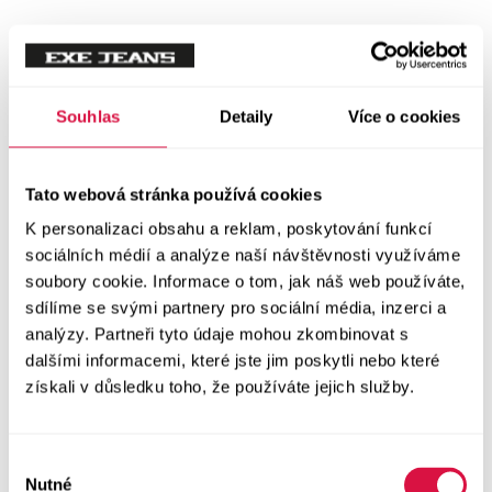
Tílka
Svetry a mikiny
Vše v kategorii Svetry a mikiny
Souhlas
Detaily
Více o cookies
NOVINKY
Mikiny
Tato webová stránka používá cookies
K personalizaci obsahu a reklam, poskytování funkcí
Svetry
sociálních médií a analýze naší návštěvnosti využíváme
soubory cookie. Informace o tom, jak náš web používáte,
Šaty a sukně
sdílíme se svými partnery pro sociální média, inzerci a
Vše v kategorii Šaty a sukně
analýzy. Partneři tyto údaje mohou zkombinovat s
NOVINKY
dalšími informacemi, které jste jim poskytli nebo které
získali v důsledku toho, že používáte jejich služby.
Letní šaty
Podzimní šaty
Výběr
Nutné
souhlasu