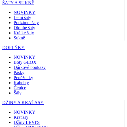
ŠATY A SUKNĚ
NOVINKY
Letní šaty
Podzimní šaty
Dlouhé šaty
Krátké šaty
Sukně
DOPLŇKY
NOVINKY
Boty GEOX
Dárkové poukazy
Pásky
Peněženky
Kabelky
Čepice
Šály
DŽÍNY A KRAŤASY
NOVINKY
Kraťasy
Džíny LEVI'S