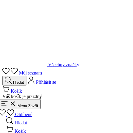
Všechny značky
Můj seznam
Přihlásit se
Hledat
Košík
Váš košík je prázdný
Menu
Zavřít
Oblíbené
Hledat
Košík