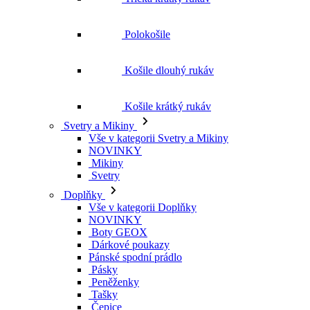
Polokošile
Košile dlouhý rukáv
Košile krátký rukáv
Svetry a Mikiny
Vše v kategorii Svetry a Mikiny
NOVINKY
Mikiny
Svetry
Doplňky
Vše v kategorii Doplňky
NOVINKY
Boty GEOX
Dárkové poukazy
Pánské spodní prádlo
Pásky
Peněženky
Tašky
Čepice