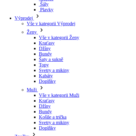
Šály
Plavky
Výprodej
Vše v kategorii Výprodej
Ženy
Vše v kategorii Ženy
Kraťasy
Džíny
Bundy
Šaty a sukně
Topy
Svetry a mikiny
Kabáty
Doplňky
Muži
Vše v kategorii Muži
Kraťasy
Džíny
Bundy
Košile a trička
Svetry a mikiny
Doplňky