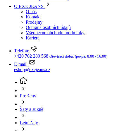
Kariéra
Telefon:
+420 702 280 568
Otevírací doba:
(po-pá: 8.00 - 16.00)
E-mail:
eshop@exejeans.cz
Pro ženy
Šaty a sukně
Letní šaty
Dámské letní šaty MAVI Bree modré
(aktuální stránka)