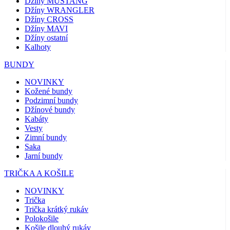
Džíny MUSTANG
Džíny WRANGLER
Džíny CROSS
Džíny MAVI
Džíny ostatní
Kalhoty
BUNDY
NOVINKY
Kožené bundy
Podzimní bundy
Džínové bundy
Kabáty
Vesty
Zimní bundy
Saka
Jarní bundy
TRIČKA A KOŠILE
NOVINKY
Trička
Trička krátký rukáv
Polokošile
Košile dlouhý rukáv