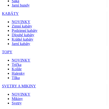
Saka
Jarní bundy
KABÁTY
NOVINKY
Zimní kabáty
Podzimní kabáty
Dlouhé kabáty
Krátké kabáty
Jarní kabáty
TOPY
NOVINKY
Trička
Košile
Halenky
Tílka
SVETRY A MIKINY
NOVINKY
Mikiny
Svetry