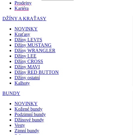
Prodejny
Kariéra
DŽÍNY A KRAŤASY
NOVINKY
Kraťasy
Džíny LEVI'S
Džíny MUSTANG
Džíny WRANGLER
Džíny LEE
Džíny CROSS
Džíny MAVI
Džíny RED BUTTON
Džíny ostatní
Kalhoty
BUNDY
NOVINKY
Kožené bundy
Podzimní bundy
Džínové bundy
Vesty
Zimní bundy