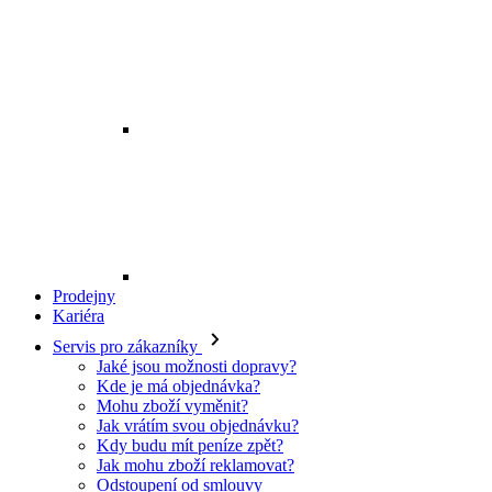
Prodejny
Kariéra
Servis pro zákazníky
Jaké jsou možnosti dopravy?
Kde je má objednávka?
Mohu zboží vyměnit?
Jak vrátím svou objednávku?
Kdy budu mít peníze zpět?
Jak mohu zboží reklamovat?
Odstoupení od smlouvy
O EXE JEANS
O nás
Kontakt
Prodejny
Ochrana osobních údajů
Všeobecné obchodní podmínky