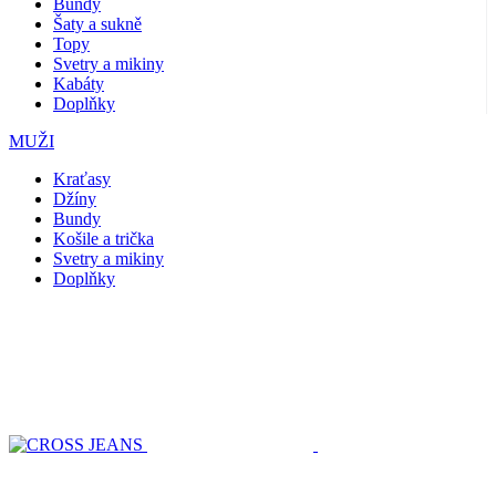
Bundy
Šaty a sukně
Topy
Svetry a mikiny
Kabáty
Doplňky
MUŽI
Kraťasy
Džíny
Bundy
Košile a trička
Svetry a mikiny
Doplňky