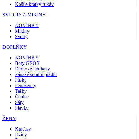
Košile krátký rukáv
SVETRY A MIKINY
NOVINKY
Mikiny
Svetry
DOPLŇKY
NOVINKY
Boty GEOX
Dárkové poukazy
Pánské spodní prádlo
Pásky
Peněženky
Tašky
Čepice
Šály
Plavky
ŽENY
Kraťasy
Džíny