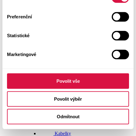
Dlouhé šaty
Preferenční
Krátké šaty
Statistické
Sukně
Doplňky
Marketingové
Vše v kategorii Doplňky
NOVINKY
Boty GEOX
Povolit vše
Dárkové poukazy
Povolit výběr
Pásky
Odmítnout
Peněženky
Kabelky