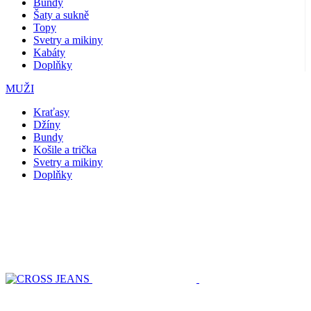
Bundy
Šaty a sukně
Topy
Svetry a mikiny
Kabáty
Doplňky
MUŽI
Kraťasy
Džíny
Bundy
Košile a trička
Svetry a mikiny
Doplňky