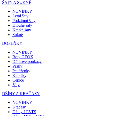
ŠATY A SUKNĚ
NOVINKY
Letní šaty
Podzimní šaty
Dlouhé šaty
Krátké šaty
Sukně
DOPLŇKY
NOVINKY
Boty GEOX
Dárkové poukazy
Pásky
Peněženky
Kabelky
Čepice
Šály
DŽÍNY A KRAŤASY
NOVINKY
Kraťasy
Džíny LEVI'S