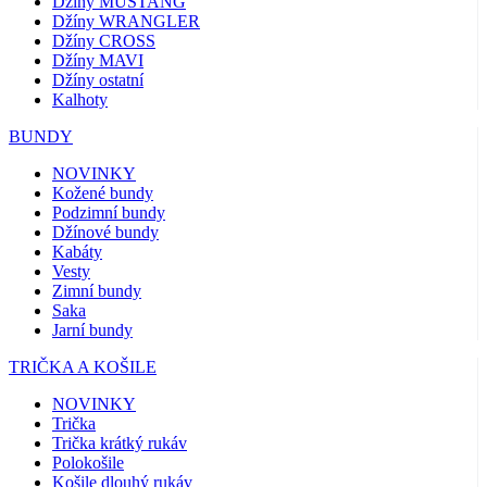
Džíny MUSTANG
Džíny WRANGLER
Džíny CROSS
Džíny MAVI
Džíny ostatní
Kalhoty
BUNDY
NOVINKY
Kožené bundy
Podzimní bundy
Džínové bundy
Kabáty
Vesty
Zimní bundy
Saka
Jarní bundy
TRIČKA A KOŠILE
NOVINKY
Trička
Trička krátký rukáv
Polokošile
Košile dlouhý rukáv