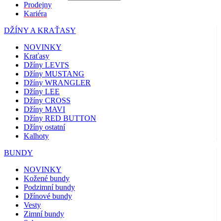
Prodejny
Kariéra
DŽÍNY A KRAŤASY
NOVINKY
Kraťasy
Džíny LEVI'S
Džíny MUSTANG
Džíny WRANGLER
Džíny LEE
Džíny CROSS
Džíny MAVI
Džíny RED BUTTON
Džíny ostatní
Kalhoty
BUNDY
NOVINKY
Kožené bundy
Podzimní bundy
Džínové bundy
Vesty
Zimní bundy