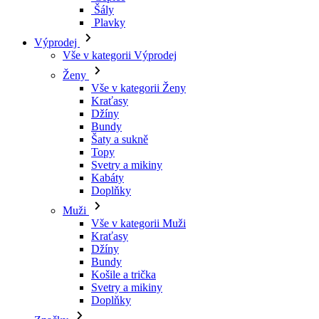
Šály
Plavky
Výprodej
Vše v kategorii Výprodej
Ženy
Vše v kategorii Ženy
Kraťasy
Džíny
Bundy
Šaty a sukně
Topy
Svetry a mikiny
Kabáty
Doplňky
Muži
Vše v kategorii Muži
Kraťasy
Džíny
Bundy
Košile a trička
Svetry a mikiny
Doplňky