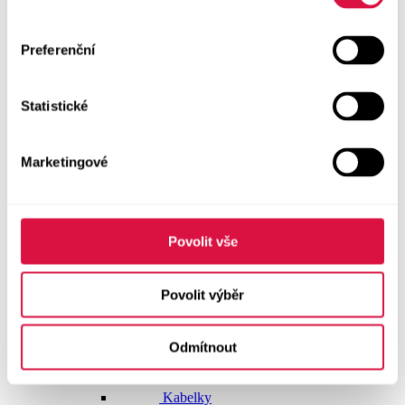
Dlouhé šaty
Preferenční
Krátké šaty
Statistické
Sukně
Doplňky
Marketingové
Vše v kategorii Doplňky
NOVINKY
Boty GEOX
Povolit vše
Dárkové poukazy
Povolit výběr
Pásky
Odmítnout
Peněženky
Kabelky