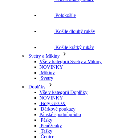
Polokošile
Košile dlouhý rukáv
Košile krátký rukáv
Svetry a Mikiny
Vše v kategorii Svetry a Mikiny
NOVINKY
Mikiny
Svetry
Doplňky
Vše v kategorii Doplňky
NOVINKY
Boty GEOX
Dárkové poukazy
Pánské spodní prádlo
Pásky
Peněženky
Tašky
Čepice