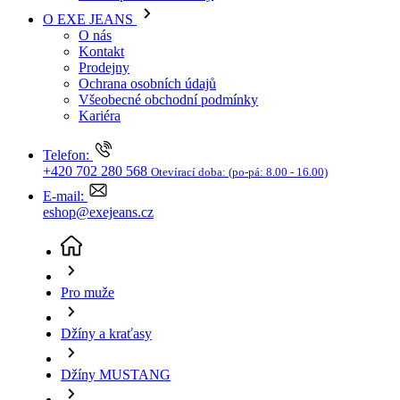
Kariéra
Telefon:
+420 702 280 568
Otevírací doba:
(po-pá: 8.00 - 16.00)
E-mail:
eshop@exejeans.cz
Pro muže
Džíny a kraťasy
Džíny MUSTANG
Pánské džíny MUSTANG Oregon Tapered modré -
36/32
(aktuální stránka)
Sleva SLEVA -36%