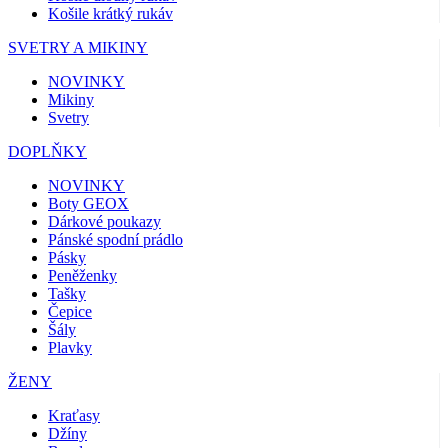
Košile krátký rukáv
SVETRY A MIKINY
NOVINKY
Mikiny
Svetry
DOPLŇKY
NOVINKY
Boty GEOX
Dárkové poukazy
Pánské spodní prádlo
Pásky
Peněženky
Tašky
Čepice
Šály
Plavky
ŽENY
Kraťasy
Džíny