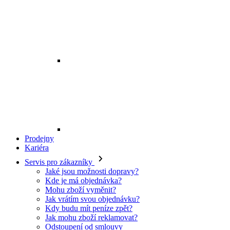
Prodejny
Kariéra
Servis pro zákazníky
Jaké jsou možnosti dopravy?
Kde je má objednávka?
Mohu zboží vyměnit?
Jak vrátím svou objednávku?
Kdy budu mít peníze zpět?
Jak mohu zboží reklamovat?
Odstoupení od smlouvy
O EXE JEANS
O nás
Kontakt
Prodejny
Ochrana osobních údajů
Všeobecné obchodní podmínky