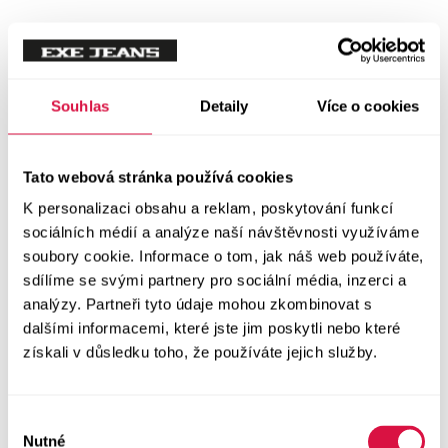
Tílka
Svetry a mikiny
Vše v kategorii Svetry a mikiny
Souhlas
Detaily
Více o cookies
NOVINKY
Mikiny
Tato webová stránka používá cookies
K personalizaci obsahu a reklam, poskytování funkcí
Svetry
sociálních médií a analýze naší návštěvnosti využíváme
soubory cookie. Informace o tom, jak náš web používáte,
Šaty a sukně
sdílíme se svými partnery pro sociální média, inzerci a
Vše v kategorii Šaty a sukně
analýzy. Partneři tyto údaje mohou zkombinovat s
NOVINKY
dalšími informacemi, které jste jim poskytli nebo které
získali v důsledku toho, že používáte jejich služby.
Letní šaty
Podzimní šaty
Výběr
Nutné
souhlasu