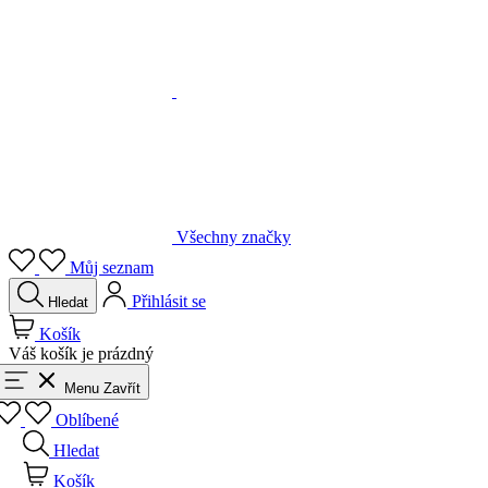
Všechny značky
Můj seznam
Přihlásit se
Hledat
Košík
Váš košík je prázdný
Menu
Zavřít
Oblíbené
Hledat
Košík