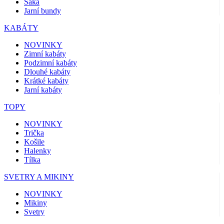
Saka
Jarní bundy
KABÁTY
NOVINKY
Zimní kabáty
Podzimní kabáty
Dlouhé kabáty
Krátké kabáty
Jarní kabáty
TOPY
NOVINKY
Trička
Košile
Halenky
Tílka
SVETRY A MIKINY
NOVINKY
Mikiny
Svetry