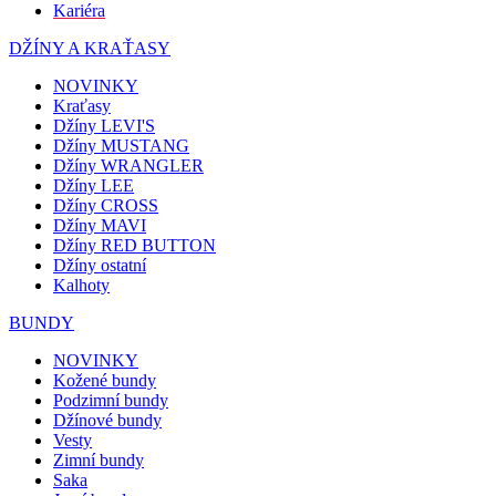
Kariéra
DŽÍNY A KRAŤASY
NOVINKY
Kraťasy
Džíny LEVI'S
Džíny MUSTANG
Džíny WRANGLER
Džíny LEE
Džíny CROSS
Džíny MAVI
Džíny RED BUTTON
Džíny ostatní
Kalhoty
BUNDY
NOVINKY
Kožené bundy
Podzimní bundy
Džínové bundy
Vesty
Zimní bundy
Saka