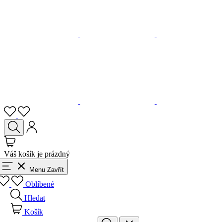
Váš košík je prázdný
Menu
Zavřít
Oblíbené
Hledat
Košík