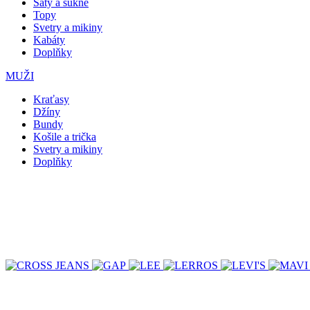
Šaty a sukně
Topy
Svetry a mikiny
Kabáty
Doplňky
MUŽI
Kraťasy
Džíny
Bundy
Košile a trička
Svetry a mikiny
Doplňky