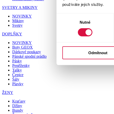
používáte jejich služby.
SVETRY A MIKINY
NOVINKY
Výběr
Mikiny
Nutné
souhlasu
Svetry
DOPLŇKY
NOVINKY
Boty GEOX
Dárkové poukazy
Odmítnout
Pánské spodní prádlo
Pásky
Peněženky
Tašky
Čepice
Šály
Plavky
ŽENY
Kraťasy
Džíny
Bundy