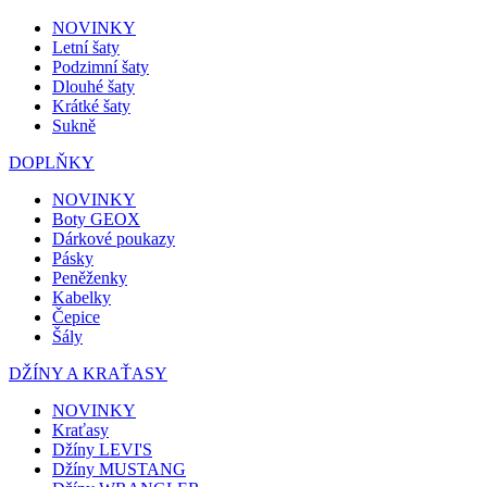
NOVINKY
Letní šaty
Podzimní šaty
Dlouhé šaty
Krátké šaty
Sukně
DOPLŇKY
NOVINKY
Boty GEOX
Dárkové poukazy
Pásky
Peněženky
Kabelky
Čepice
Šály
DŽÍNY A KRAŤASY
NOVINKY
Kraťasy
Džíny LEVI'S
Džíny MUSTANG