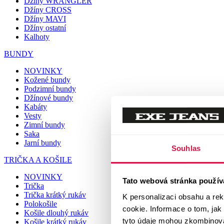
Džíny WRANGLER
Džíny CROSS
Džíny MAVI
Džíny ostatní
Kalhoty
BUNDY
NOVINKY
Kožené bundy
Podzimní bundy
Džínové bundy
Kabáty
Vesty
Zimní bundy
Saka
Jarní bundy
Souhlas
TRIČKA A KOŠILE
NOVINKY
Tato webová stránka použív
Trička
Trička krátký rukáv
K personalizaci obsahu a re
Polokošile
cookie. Informace o tom, jak
Košile dlouhý rukáv
tyto údaje mohou zkombinovat
Košile krátký rukáv