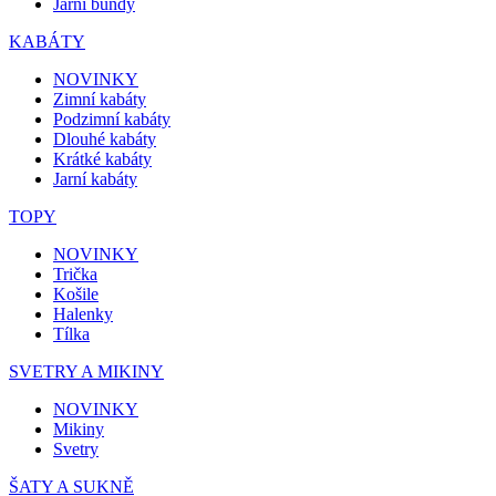
Jarní bundy
KABÁTY
NOVINKY
Zimní kabáty
Podzimní kabáty
Dlouhé kabáty
Krátké kabáty
Jarní kabáty
TOPY
NOVINKY
Trička
Košile
Halenky
Tílka
SVETRY A MIKINY
NOVINKY
Mikiny
Svetry
ŠATY A SUKNĚ