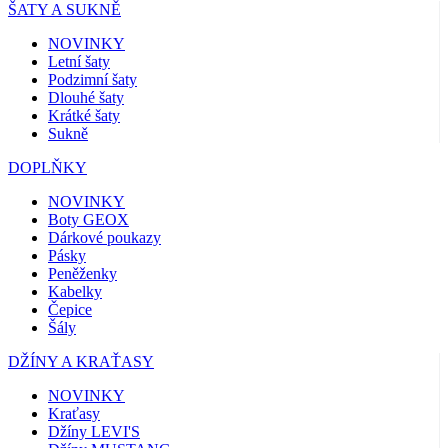
ŠATY A SUKNĚ
NOVINKY
Letní šaty
Podzimní šaty
Dlouhé šaty
Krátké šaty
Sukně
DOPLŇKY
NOVINKY
Boty GEOX
Dárkové poukazy
Pásky
Peněženky
Kabelky
Čepice
Šály
DŽÍNY A KRAŤASY
NOVINKY
Kraťasy
Džíny LEVI'S