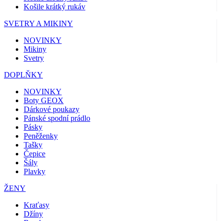
Košile krátký rukáv
SVETRY A MIKINY
NOVINKY
Mikiny
Svetry
DOPLŇKY
NOVINKY
Boty GEOX
Dárkové poukazy
Pánské spodní prádlo
Pásky
Peněženky
Tašky
Čepice
Šály
Plavky
ŽENY
Kraťasy
Džíny