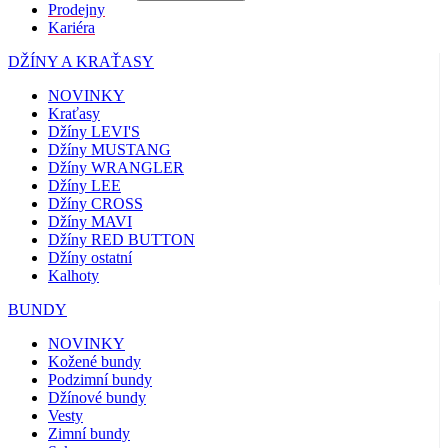
Prodejny
Kariéra
DŽÍNY A KRAŤASY
NOVINKY
Kraťasy
Džíny LEVI'S
Džíny MUSTANG
Džíny WRANGLER
Džíny LEE
Džíny CROSS
Džíny MAVI
Džíny RED BUTTON
Džíny ostatní
Kalhoty
BUNDY
NOVINKY
Kožené bundy
Podzimní bundy
Džínové bundy
Vesty
Zimní bundy