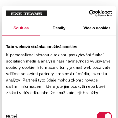
Mikiny
Svetry
Souhlas
Detaily
Více o cookies
Šaty a sukně
Vše v kategorii Šaty a sukně
Tato webová stránka používá cookies
NOVINKY
K personalizaci obsahu a reklam, poskytování funkcí
Letní šaty
sociálních médií a analýze naší návštěvnosti využíváme
soubory cookie. Informace o tom, jak náš web používáte,
sdílíme se svými partnery pro sociální média, inzerci a
Podzimní šaty
analýzy. Partneři tyto údaje mohou zkombinovat s
dalšími informacemi, které jste jim poskytli nebo které
Dlouhé šaty
získali v důsledku toho, že používáte jejich služby.
Krátké šaty
Výběr
Sukně
Nutné
souhlasu