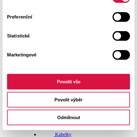
Doplňky
Preferenční
Vše v kategorii Doplňky
NOVINKY
Statistické
Boty GEOX
Dárkové poukazy
Marketingové
Pásky
Peněženky
Povolit vše
Kabelky
Povolit výběr
Čepice
Odmítnout
Šály
Pro muže