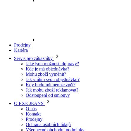
Mohu zboží vyměnit?
Jak vrátím svou objednávku?
Kdy budu mít peníze zpět?
Jak mohu zboží reklamovat?
Odstoupení od smlouvy
O EXE JEANS
O nás
Kontakt
Prodejny
Ochrana osobních údajů
Všeobecné obchodní podmínky
Kariéra
Telefon:
+420 702 280 568
Otevírací doba:
(po-pá: 8.00 - 16.00)
E-mail:
eshop@exejeans.cz
Pro ženy