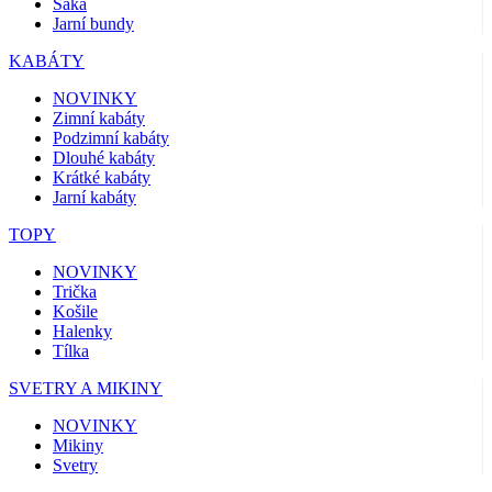
Saka
Jarní bundy
KABÁTY
NOVINKY
Zimní kabáty
Podzimní kabáty
Dlouhé kabáty
Krátké kabáty
Jarní kabáty
TOPY
NOVINKY
Trička
Košile
Halenky
Tílka
SVETRY A MIKINY
NOVINKY
Mikiny
Svetry