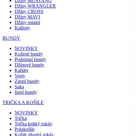
Džíny MUSTANG
Džíny WRANGLER
Džíny CROSS
Džíny MAVI
Džíny ostatní
Kalhoty
BUNDY
NOVINKY
Kožené bundy
Podzimní bundy
Džínové bundy
Kabáty
Vesty
Zimní bundy
Saka
Jarní bundy
TRIČKA A KOŠILE
NOVINKY
Trička
Trička krátký rukáv
Polokošile
Košile dlouhý rukáv