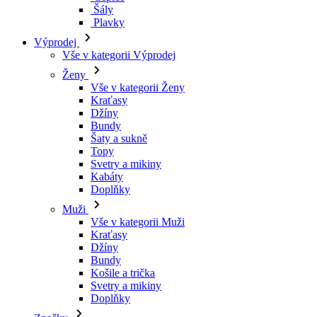
Kraťasy
Džíny
Bundy
Šaty a sukně
Topy
Svetry a mikiny
Kabáty
Doplňky
Muži
Vše v kategorii Muži
Kraťasy
Džíny
Bundy
Košile a trička
Svetry a mikiny
Doplňky
Značky
Všechny značky Značky