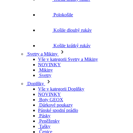
Košile krátký rukáv
Svetry a Mikiny
Vše v kategorii Svetry a Mikiny
NOVINKY
Mikiny
Svetry
Doplňky
Vše v kategorii Doplňky
NOVINKY
Boty GEOX
Dárkové poukazy
Pánské spodní prádlo
Pásky
Peněženky
Tašky
Čepice
Šály
Plavky
Výprodej
Vše v kategorii Výprodej
Ženy
Vše v kategorii Ženy