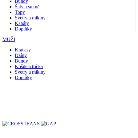
Bundy
Šaty a sukně
Topy
Svetry a mikiny
Kabáty
Doplňky
MUŽI
Kraťasy
Džíny
Bundy
Košile a trička
Svetry a mikiny
Doplňky