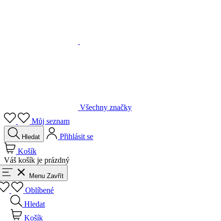
Všechny značky
Můj seznam
Přihlásit se
Hledat
Košík
Váš košík je prázdný
Menu
Zavřít
Oblíbené
Hledat
Košík
Přihlásit se
Zpět