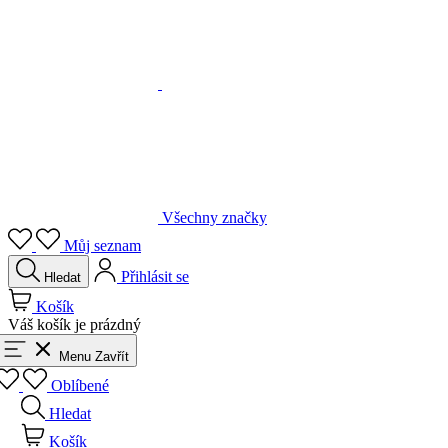
Všechny značky
Můj seznam
Přihlásit se
Hledat
Košík
Váš košík je prázdný
Menu
Zavřít
Oblíbené
Hledat
Košík