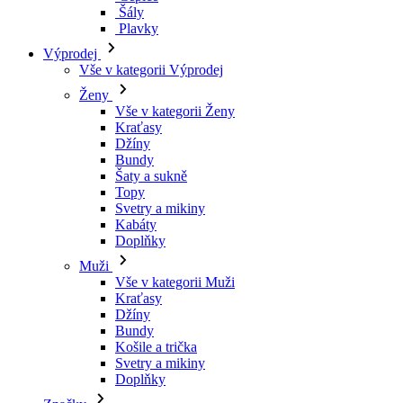
Šály
Plavky
Výprodej
Vše v kategorii Výprodej
Ženy
Vše v kategorii Ženy
Kraťasy
Džíny
Bundy
Šaty a sukně
Topy
Svetry a mikiny
Kabáty
Doplňky
Muži
Vše v kategorii Muži
Kraťasy
Džíny
Bundy
Košile a trička
Svetry a mikiny
Doplňky