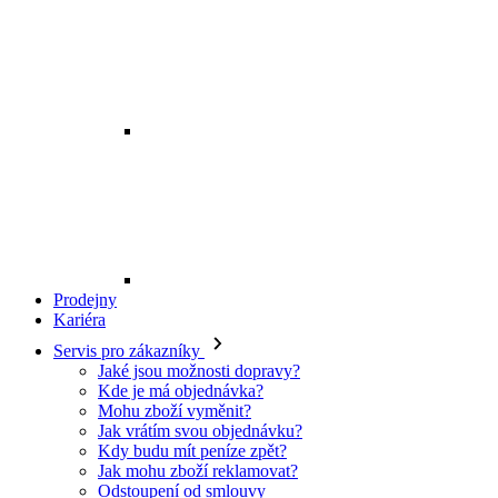
Prodejny
Kariéra
Servis pro zákazníky
Jaké jsou možnosti dopravy?
Kde je má objednávka?
Mohu zboží vyměnit?
Jak vrátím svou objednávku?
Kdy budu mít peníze zpět?
Jak mohu zboží reklamovat?
Odstoupení od smlouvy
O EXE JEANS
O nás
Kontakt
Prodejny
Ochrana osobních údajů
Všeobecné obchodní podmínky