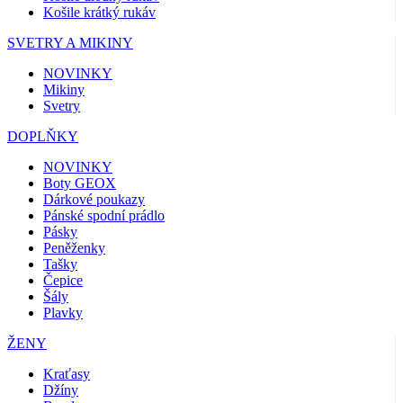
Košile krátký rukáv
SVETRY A MIKINY
NOVINKY
Mikiny
Svetry
DOPLŇKY
NOVINKY
Boty GEOX
Dárkové poukazy
Pánské spodní prádlo
Pásky
Peněženky
Tašky
Čepice
Šály
Plavky
ŽENY
Kraťasy
Džíny