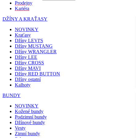
Prodejny
Kariéra
DŽÍNY A KRAŤASY
NOVINKY
Kraťasy
Džíny LEVI'S
Džíny MUSTANG
Džíny WRANGLER
Džíny LEE
Džíny CROSS
Džíny MAVI
Džíny RED BUTTON
Džíny ostatní
Kalhoty
BUNDY
NOVINKY
Kožené bundy
Podzimní bundy
Džínové bundy
Vesty
Zimní bundy