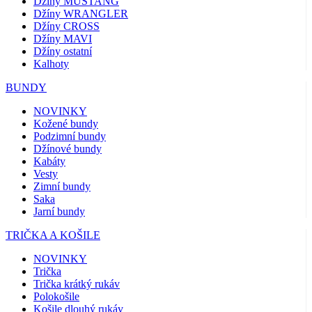
Džíny MUSTANG
Džíny WRANGLER
Džíny CROSS
Džíny MAVI
Džíny ostatní
Kalhoty
BUNDY
NOVINKY
Kožené bundy
Podzimní bundy
Džínové bundy
Kabáty
Vesty
Zimní bundy
Saka
Jarní bundy
TRIČKA A KOŠILE
NOVINKY
Trička
Trička krátký rukáv
Polokošile
Košile dlouhý rukáv