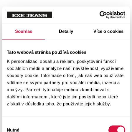
Tílka
Svetry a mikiny
Vše v kategorii Svetry a mikiny
Souhlas
Detaily
Více o cookies
NOVINKY
Mikiny
Tato webová stránka používá cookies
K personalizaci obsahu a reklam, poskytování funkcí
Svetry
sociálních médií a analýze naší návštěvnosti využíváme
soubory cookie. Informace o tom, jak náš web používáte,
Šaty a sukně
sdílíme se svými partnery pro sociální média, inzerci a
Vše v kategorii Šaty a sukně
analýzy. Partneři tyto údaje mohou zkombinovat s
NOVINKY
dalšími informacemi, které jste jim poskytli nebo které
získali v důsledku toho, že používáte jejich služby.
Letní šaty
Podzimní šaty
Výběr
Nutné
souhlasu