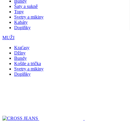
Bundy
Šaty a sukně
Topy
Svetry a mikiny
Kabáty
Doplňky
MUŽI
Kraťasy
Džíny
Bundy
Košile a trička
Svetry a mikiny
Doplňky