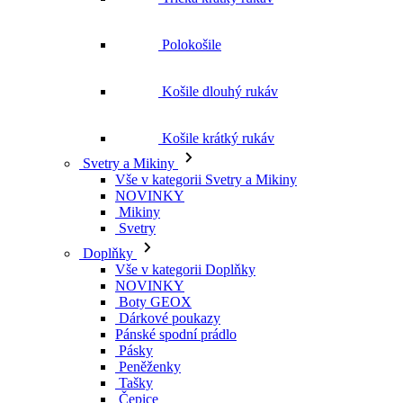
Polokošile
Košile dlouhý rukáv
Košile krátký rukáv
Svetry a Mikiny
Vše v kategorii Svetry a Mikiny
NOVINKY
Mikiny
Svetry
Doplňky
Vše v kategorii Doplňky
NOVINKY
Boty GEOX
Dárkové poukazy
Pánské spodní prádlo
Pásky
Peněženky
Tašky
Čepice