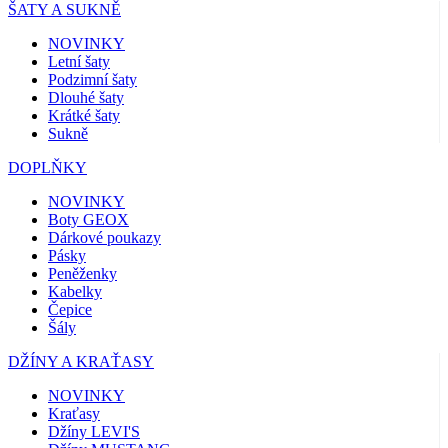
ŠATY A SUKNĚ
NOVINKY
Letní šaty
Podzimní šaty
Dlouhé šaty
Krátké šaty
Sukně
DOPLŇKY
NOVINKY
Boty GEOX
Dárkové poukazy
Pásky
Peněženky
Kabelky
Čepice
Šály
DŽÍNY A KRAŤASY
NOVINKY
Kraťasy
Džíny LEVI'S