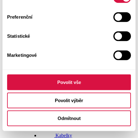
Dlouhé šaty
Preferenční
Krátké šaty
Statistické
Sukně
Doplňky
Marketingové
Vše v kategorii Doplňky
NOVINKY
Boty GEOX
Povolit vše
Dárkové poukazy
Povolit výběr
Pásky
Odmítnout
Peněženky
Kabelky