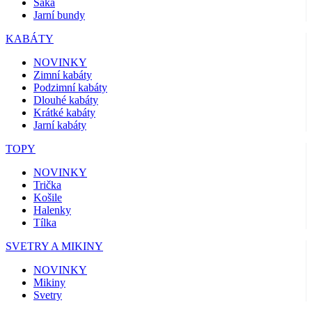
Saka
Jarní bundy
KABÁTY
NOVINKY
Zimní kabáty
Podzimní kabáty
Dlouhé kabáty
Krátké kabáty
Jarní kabáty
TOPY
NOVINKY
Trička
Košile
Halenky
Tílka
SVETRY A MIKINY
NOVINKY
Mikiny
Svetry