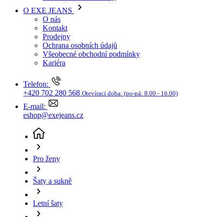
Kariéra
Telefon:
+420 702 280 568
Otevírací doba:
(po-pá: 8.00 - 16.00)
E-mail:
eshop@exejeans.cz
Pro ženy
Šaty a sukně
Letní šaty
Dámské letní šaty HEAVY TOOLS Vafurdy modro-
bílé
(aktuální stránka)