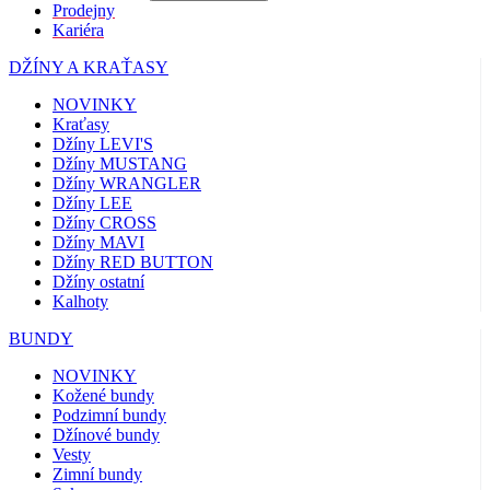
Prodejny
Kariéra
DŽÍNY A KRAŤASY
NOVINKY
Kraťasy
Džíny LEVI'S
Džíny MUSTANG
Džíny WRANGLER
Džíny LEE
Džíny CROSS
Džíny MAVI
Džíny RED BUTTON
Džíny ostatní
Kalhoty
BUNDY
NOVINKY
Kožené bundy
Podzimní bundy
Džínové bundy
Vesty
Zimní bundy