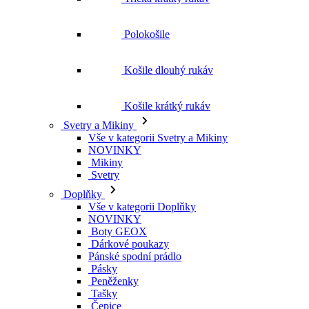
Košile krátký rukáv
Svetry a Mikiny
Vše v kategorii Svetry a Mikiny
NOVINKY
Mikiny
Svetry
Doplňky
Vše v kategorii Doplňky
NOVINKY
Boty GEOX
Dárkové poukazy
Pánské spodní prádlo
Pásky
Peněženky
Tašky
Čepice
Šály
Plavky
Výprodej
Vše v kategorii Výprodej
Ženy
Vše v kategorii Ženy