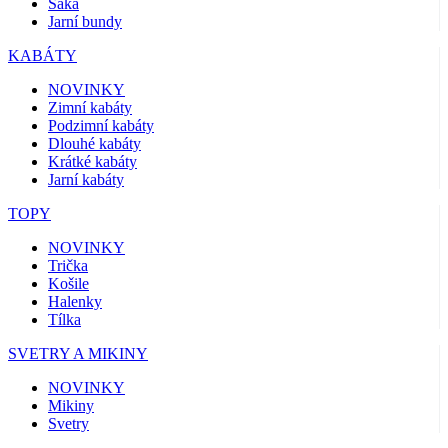
Saka
Jarní bundy
KABÁTY
NOVINKY
Zimní kabáty
Podzimní kabáty
Dlouhé kabáty
Krátké kabáty
Jarní kabáty
TOPY
NOVINKY
Trička
Košile
Halenky
Tílka
SVETRY A MIKINY
NOVINKY
Mikiny
Svetry