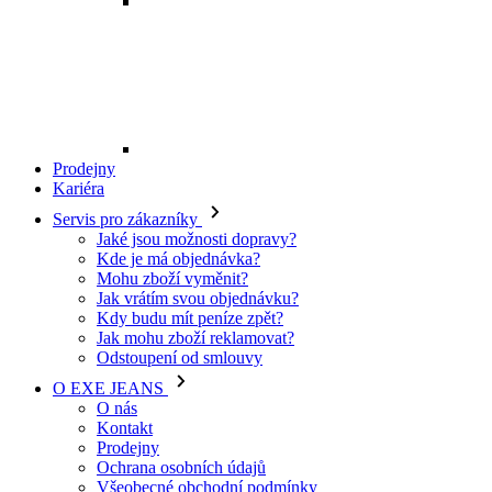
Mohu zboží vyměnit?
Jak vrátím svou objednávku?
Kdy budu mít peníze zpět?
Jak mohu zboží reklamovat?
Odstoupení od smlouvy
O EXE JEANS
O nás
Kontakt
Prodejny
Ochrana osobních údajů
Všeobecné obchodní podmínky
Kariéra
Telefon:
+420 702 280 568
Otevírací doba:
(po-pá: 8.00 - 16.00)
E-mail:
eshop@exejeans.cz
Pro ženy