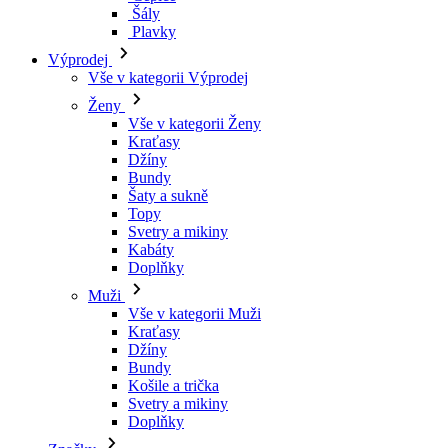
Kraťasy
Džíny
Bundy
Šaty a sukně
Topy
Svetry a mikiny
Kabáty
Doplňky
Muži
Vše v kategorii Muži
Kraťasy
Džíny
Bundy
Košile a trička
Svetry a mikiny
Doplňky
Značky
Všechny značky Značky