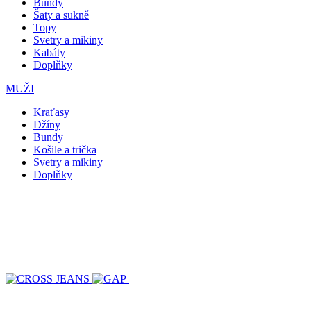
Bundy
Šaty a sukně
Topy
Svetry a mikiny
Kabáty
Doplňky
MUŽI
Kraťasy
Džíny
Bundy
Košile a trička
Svetry a mikiny
Doplňky