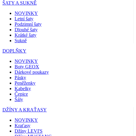
ŠATY A SUKNĚ
NOVINKY
Letní šaty
Podzimní šaty
Dlouhé šaty
Krátké šaty
Sukně
DOPLŇKY
NOVINKY
Boty GEOX
Dárkové poukazy
Pásky
Peněženky
Kabelky
Čepice
Šály
DŽÍNY A KRAŤASY
NOVINKY
Kraťasy
Džíny LEVI'S