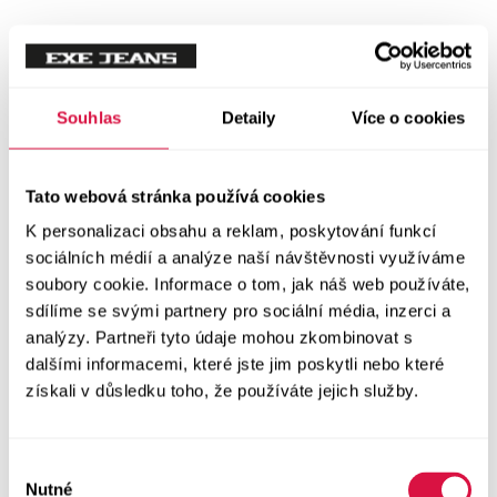
Mikiny
Svetry
Souhlas
Detaily
Více o cookies
Šaty a sukně
Vše v kategorii Šaty a sukně
Tato webová stránka používá cookies
NOVINKY
K personalizaci obsahu a reklam, poskytování funkcí
Letní šaty
sociálních médií a analýze naší návštěvnosti využíváme
soubory cookie. Informace o tom, jak náš web používáte,
sdílíme se svými partnery pro sociální média, inzerci a
Podzimní šaty
analýzy. Partneři tyto údaje mohou zkombinovat s
dalšími informacemi, které jste jim poskytli nebo které
Dlouhé šaty
získali v důsledku toho, že používáte jejich služby.
Krátké šaty
Výběr
Sukně
Nutné
souhlasu