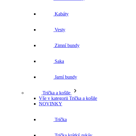
Zimní bundy
Saka
Jarní bundy
Trička a košile
Vše v kategorii Trička a košile
NOVINKY
Trička
Trička krátký rukáv
Polokošile
Košile dlouhý rukáv