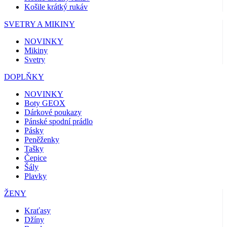
Košile krátký rukáv
SVETRY A MIKINY
NOVINKY
Mikiny
Svetry
DOPLŇKY
NOVINKY
Boty GEOX
Dárkové poukazy
Pánské spodní prádlo
Pásky
Peněženky
Tašky
Čepice
Šály
Plavky
ŽENY
Kraťasy
Džíny