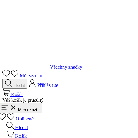
Všechny značky
Můj seznam
Přihlásit se
Hledat
Košík
Váš košík je prázdný
Menu
Zavřít
Oblíbené
Hledat
Košík
Přihlásit se
Zpět