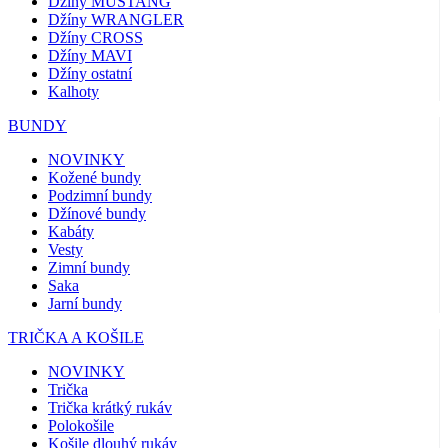
Džíny MUSTANG
Džíny WRANGLER
Džíny CROSS
Džíny MAVI
Džíny ostatní
Kalhoty
BUNDY
NOVINKY
Kožené bundy
Podzimní bundy
Džínové bundy
Kabáty
Vesty
Zimní bundy
Saka
Jarní bundy
TRIČKA A KOŠILE
NOVINKY
Trička
Trička krátký rukáv
Polokošile
Košile dlouhý rukáv