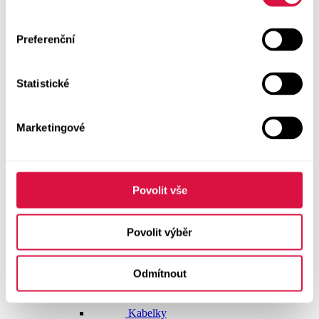
Doplňky
Preferenční
Vše v kategorii Doplňky
NOVINKY
Statistické
Boty GEOX
Dárkové poukazy
Marketingové
Pásky
Peněženky
Povolit vše
Kabelky
Povolit výběr
Čepice
Odmítnout
Šály
Pro muže