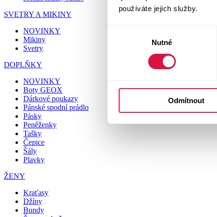
používáte jejich služby.
SVETRY A MIKINY
NOVINKY
Výběr
Mikiny
Nutné
souhlasu
Svetry
DOPLŇKY
NOVINKY
Boty GEOX
Dárkové poukazy
Odmítnout
Pánské spodní prádlo
Pásky
Peněženky
Tašky
Čepice
Šály
Plavky
ŽENY
Kraťasy
Džíny
Bundy