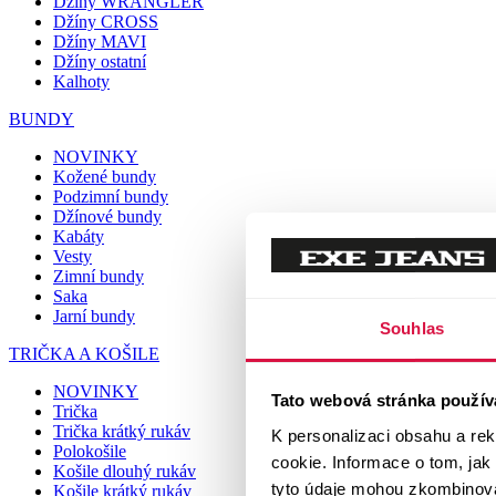
Džíny WRANGLER
Džíny CROSS
Džíny MAVI
Džíny ostatní
Kalhoty
BUNDY
NOVINKY
Kožené bundy
Podzimní bundy
Džínové bundy
Kabáty
Vesty
Zimní bundy
Saka
Jarní bundy
Souhlas
TRIČKA A KOŠILE
NOVINKY
Tato webová stránka použív
Trička
Trička krátký rukáv
K personalizaci obsahu a re
Polokošile
cookie. Informace o tom, jak
Košile dlouhý rukáv
tyto údaje mohou zkombinovat
Košile krátký rukáv