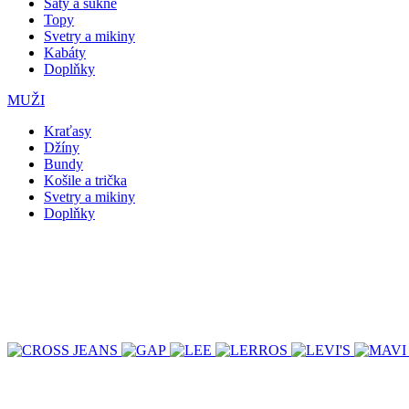
Šaty a sukně
Topy
Svetry a mikiny
Kabáty
Doplňky
MUŽI
Kraťasy
Džíny
Bundy
Košile a trička
Svetry a mikiny
Doplňky