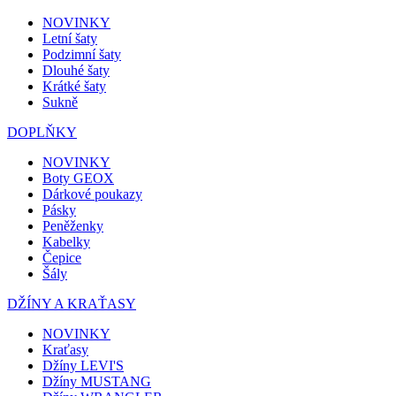
NOVINKY
Letní šaty
Podzimní šaty
Dlouhé šaty
Krátké šaty
Sukně
DOPLŇKY
NOVINKY
Boty GEOX
Dárkové poukazy
Pásky
Peněženky
Kabelky
Čepice
Šály
DŽÍNY A KRAŤASY
NOVINKY
Kraťasy
Džíny LEVI'S
Džíny MUSTANG