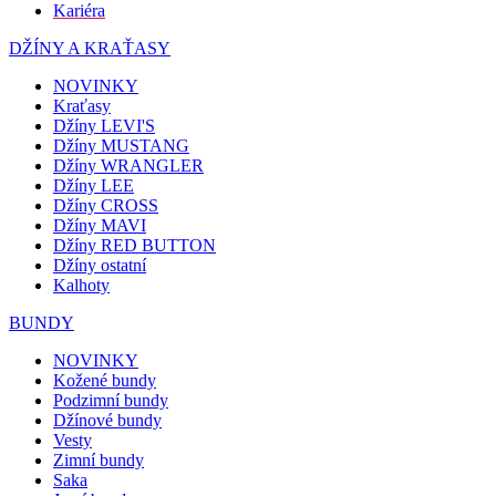
Kariéra
DŽÍNY A KRAŤASY
NOVINKY
Kraťasy
Džíny LEVI'S
Džíny MUSTANG
Džíny WRANGLER
Džíny LEE
Džíny CROSS
Džíny MAVI
Džíny RED BUTTON
Džíny ostatní
Kalhoty
BUNDY
NOVINKY
Kožené bundy
Podzimní bundy
Džínové bundy
Vesty
Zimní bundy
Saka