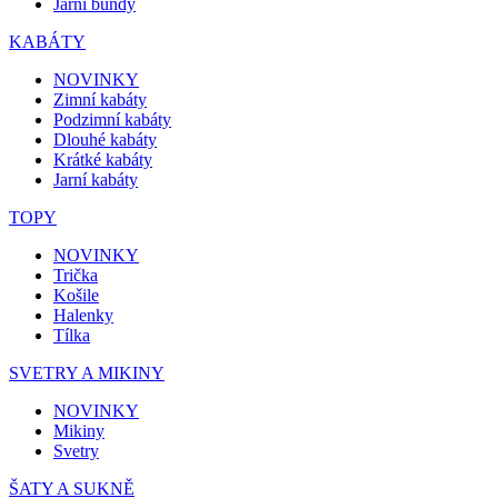
Jarní bundy
KABÁTY
NOVINKY
Zimní kabáty
Podzimní kabáty
Dlouhé kabáty
Krátké kabáty
Jarní kabáty
TOPY
NOVINKY
Trička
Košile
Halenky
Tílka
SVETRY A MIKINY
NOVINKY
Mikiny
Svetry
ŠATY A SUKNĚ