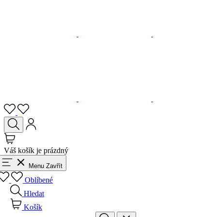
Váš košík je prázdný
Menu
Zavřít
Oblíbené
Hledat
Košík