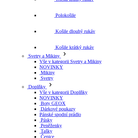
Košile krátký rukáv
Svetry a Mikiny
Vše v kategorii Svetry a Mikiny
NOVINKY
Mikiny
Svetry
Doplňky
Vše v kategorii Doplňky
NOVINKY
Boty GEOX
Dárkové poukazy
Pánské spodní prádlo
Pásky
Peněženky
Tašky
Čepice
Šály
Plavky
Výprodej
Vše v kategorii Výprodej
Ženy
Vše v kategorii Ženy