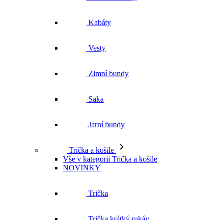
Zimní bundy
Saka
Jarní bundy
Trička a košile
Vše v kategorii Trička a košile
NOVINKY
Trička
Trička krátký rukáv
Polokošile
Košile dlouhý rukáv