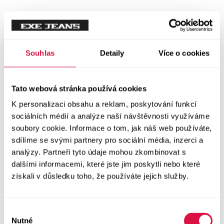
Mikiny
Svetry
Souhlas
Detaily
Více o cookies
Šaty a sukně
Vše v kategorii Šaty a sukně
Tato webová stránka používá cookies
NOVINKY
K personalizaci obsahu a reklam, poskytování funkcí
Letní šaty
sociálních médií a analýze naší návštěvnosti využíváme
soubory cookie. Informace o tom, jak náš web používáte,
sdílíme se svými partnery pro sociální média, inzerci a
Podzimní šaty
analýzy. Partneři tyto údaje mohou zkombinovat s
dalšími informacemi, které jste jim poskytli nebo které
Dlouhé šaty
získali v důsledku toho, že používáte jejich služby.
Krátké šaty
Výběr
Sukně
Nutné
souhlasu