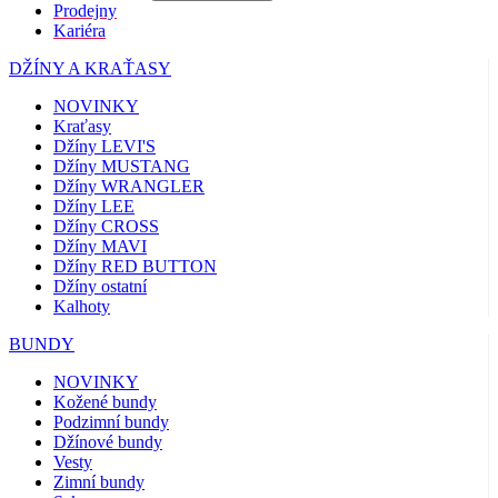
Prodejny
Kariéra
DŽÍNY A KRAŤASY
NOVINKY
Kraťasy
Džíny LEVI'S
Džíny MUSTANG
Džíny WRANGLER
Džíny LEE
Džíny CROSS
Džíny MAVI
Džíny RED BUTTON
Džíny ostatní
Kalhoty
BUNDY
NOVINKY
Kožené bundy
Podzimní bundy
Džínové bundy
Vesty
Zimní bundy