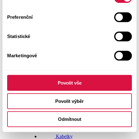
Doplňky
Preferenční
Vše v kategorii Doplňky
NOVINKY
Statistické
Boty GEOX
Dárkové poukazy
Marketingové
Pásky
Peněženky
Povolit vše
Kabelky
Povolit výběr
Čepice
Odmítnout
Šály
Pro muže