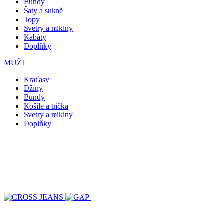
Bundy
Šaty a sukně
Topy
Svetry a mikiny
Kabáty
Doplňky
MUŽI
Kraťasy
Džíny
Bundy
Košile a trička
Svetry a mikiny
Doplňky