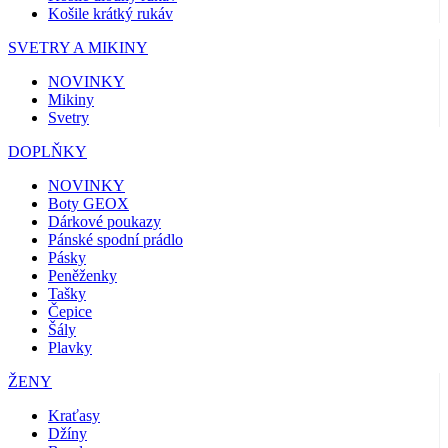
Košile krátký rukáv
SVETRY A MIKINY
NOVINKY
Mikiny
Svetry
DOPLŇKY
NOVINKY
Boty GEOX
Dárkové poukazy
Pánské spodní prádlo
Pásky
Peněženky
Tašky
Čepice
Šály
Plavky
ŽENY
Kraťasy
Džíny