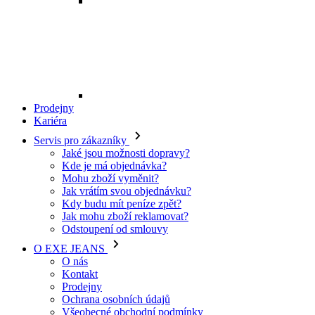
Mohu zboží vyměnit?
Jak vrátím svou objednávku?
Kdy budu mít peníze zpět?
Jak mohu zboží reklamovat?
Odstoupení od smlouvy
O EXE JEANS
O nás
Kontakt
Prodejny
Ochrana osobních údajů
Všeobecné obchodní podmínky
Kariéra
Telefon:
+420 702 280 568
Otevírací doba:
(po-pá: 8.00 - 16.00)
E-mail:
eshop@exejeans.cz
Pro muže