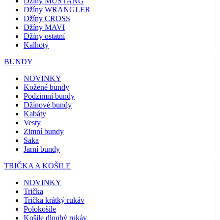
Džíny MUSTANG
Džíny WRANGLER
Džíny CROSS
Džíny MAVI
Džíny ostatní
Kalhoty
BUNDY
NOVINKY
Kožené bundy
Podzimní bundy
Džínové bundy
Kabáty
Vesty
Zimní bundy
Saka
Jarní bundy
TRIČKA A KOŠILE
NOVINKY
Trička
Trička krátký rukáv
Polokošile
Košile dlouhý rukáv