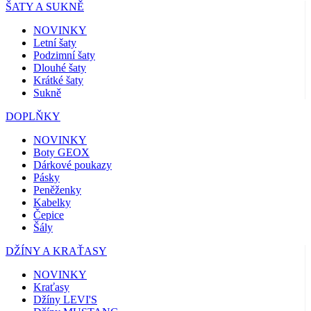
ŠATY A SUKNĚ
NOVINKY
Letní šaty
Podzimní šaty
Dlouhé šaty
Krátké šaty
Sukně
DOPLŇKY
NOVINKY
Boty GEOX
Dárkové poukazy
Pásky
Peněženky
Kabelky
Čepice
Šály
DŽÍNY A KRAŤASY
NOVINKY
Kraťasy
Džíny LEVI'S