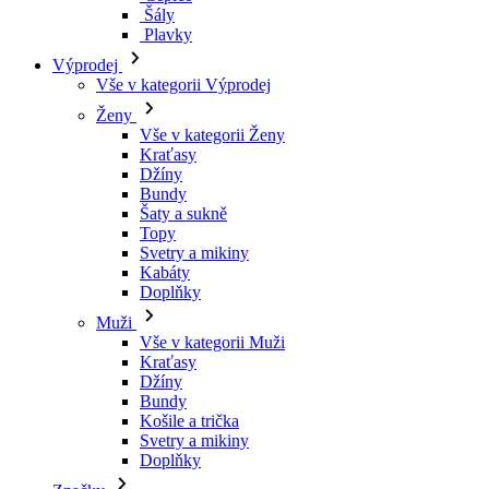
Kraťasy
Džíny
Bundy
Šaty a sukně
Topy
Svetry a mikiny
Kabáty
Doplňky
Muži
Vše v kategorii Muži
Kraťasy
Džíny
Bundy
Košile a trička
Svetry a mikiny
Doplňky
Značky
Všechny značky Značky