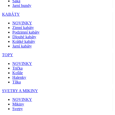
Saka
Jarní bundy
KABÁTY
NOVINKY
Zimní kabáty
Podzimní kabáty
Dlouhé kabáty
Krátké kabáty
Jarní kabáty
TOPY
NOVINKY
Trička
Košile
Halenky
Tílka
SVETRY A MIKINY
NOVINKY
Mikiny
Svetry