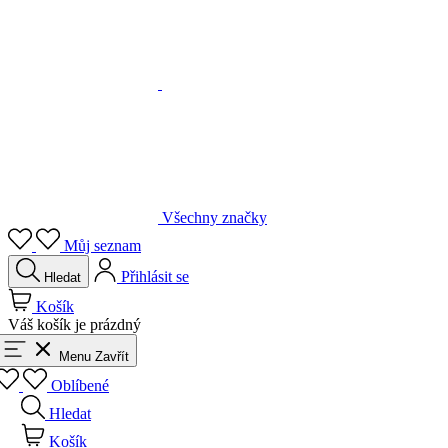
Všechny značky
Můj seznam
Přihlásit se
Hledat
Košík
Váš košík je prázdný
Menu
Zavřít
Oblíbené
Hledat
Košík
Přihlásit se
Zpět