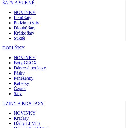
ŠATY A SUKNĚ
NOVINKY
Letní šaty
Podzimní šaty
Dlouhé šaty
Krátké šaty
Sukně
DOPLŇKY
NOVINKY
Boty GEOX
Dárkové poukazy
Pásky
Peněženky
Kabelky
Čepice
Šály
DŽÍNY A KRAŤASY
NOVINKY
Kraťasy
Džíny LEVI'S