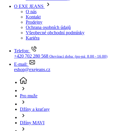
Kariéra
Telefon:
+420 702 280 568
Otevírací doba:
(po-pá: 8.00 - 16.00)
E-mail:
eshop@exejeans.cz
Pro muže
Džíny a kraťasy
Džíny MAVI
Pánské džíny MAVI James modré
(aktuální stránka)