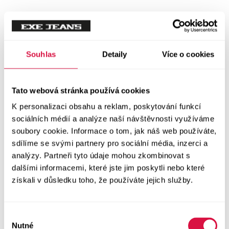
Tílka
Svetry a mikiny
Vše v kategorii Svetry a mikiny
Souhlas
Detaily
Více o cookies
NOVINKY
Mikiny
Tato webová stránka používá cookies
K personalizaci obsahu a reklam, poskytování funkcí
Svetry
sociálních médií a analýze naší návštěvnosti využíváme
soubory cookie. Informace o tom, jak náš web používáte,
Šaty a sukně
sdílíme se svými partnery pro sociální média, inzerci a
Vše v kategorii Šaty a sukně
analýzy. Partneři tyto údaje mohou zkombinovat s
NOVINKY
dalšími informacemi, které jste jim poskytli nebo které
získali v důsledku toho, že používáte jejich služby.
Letní šaty
Podzimní šaty
Výběr
Nutné
souhlasu