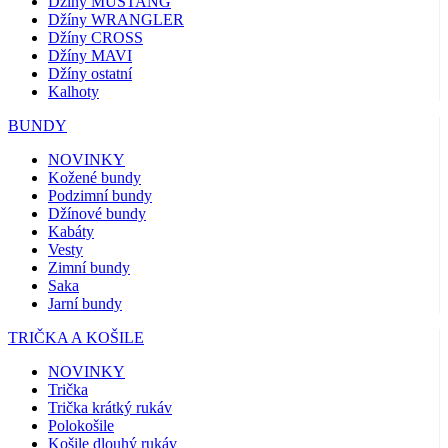
Džíny MUSTANG
Džíny WRANGLER
Džíny CROSS
Džíny MAVI
Džíny ostatní
Kalhoty
BUNDY
NOVINKY
Kožené bundy
Podzimní bundy
Džínové bundy
Kabáty
Vesty
Zimní bundy
Saka
Jarní bundy
TRIČKA A KOŠILE
NOVINKY
Trička
Trička krátký rukáv
Polokošile
Košile dlouhý rukáv