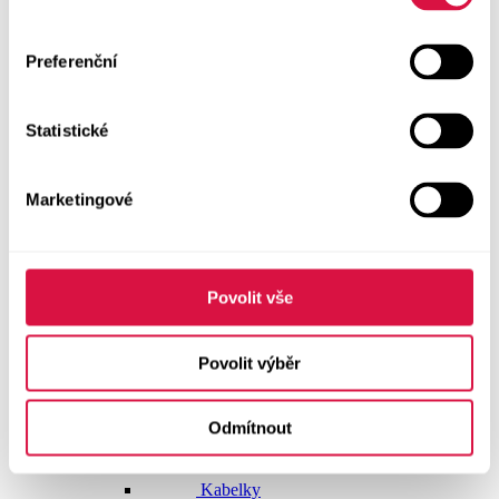
Dlouhé šaty
Preferenční
Krátké šaty
Statistické
Sukně
Doplňky
Marketingové
Vše v kategorii Doplňky
NOVINKY
Boty GEOX
Povolit vše
Dárkové poukazy
Povolit výběr
Pásky
Odmítnout
Peněženky
Kabelky