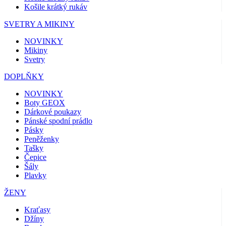
Košile krátký rukáv
SVETRY A MIKINY
NOVINKY
Mikiny
Svetry
DOPLŇKY
NOVINKY
Boty GEOX
Dárkové poukazy
Pánské spodní prádlo
Pásky
Peněženky
Tašky
Čepice
Šály
Plavky
ŽENY
Kraťasy
Džíny