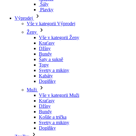
Šály
Plavky
Výprodej
Vše v kategorii Výprodej
Ženy
Vše v kategorii Ženy
Kraťasy
Džíny
Bundy
Šaty a sukně
Topy
Svetry a mikiny
Kabáty
Doplňky
Muži
Vše v kategorii Muži
Kraťasy
Džíny
Bundy
Košile a trička
Svetry a mikiny
Doplňky