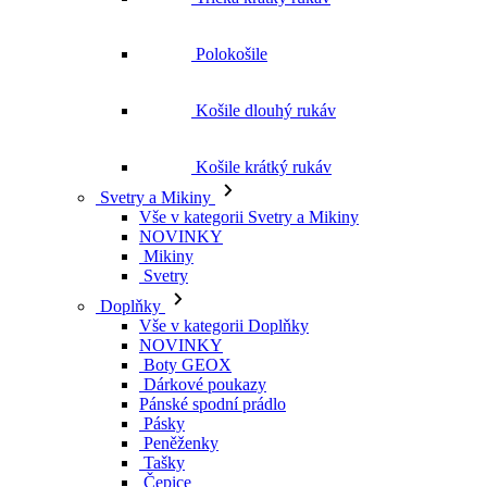
Polokošile
Košile dlouhý rukáv
Košile krátký rukáv
Svetry a Mikiny
Vše v kategorii Svetry a Mikiny
NOVINKY
Mikiny
Svetry
Doplňky
Vše v kategorii Doplňky
NOVINKY
Boty GEOX
Dárkové poukazy
Pánské spodní prádlo
Pásky
Peněženky
Tašky
Čepice