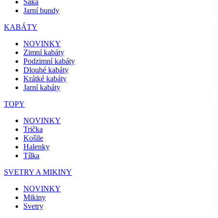
Saka
Jarní bundy
KABÁTY
NOVINKY
Zimní kabáty
Podzimní kabáty
Dlouhé kabáty
Krátké kabáty
Jarní kabáty
TOPY
NOVINKY
Trička
Košile
Halenky
Tílka
SVETRY A MIKINY
NOVINKY
Mikiny
Svetry