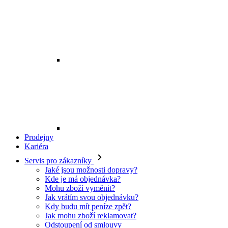
Prodejny
Kariéra
Servis pro zákazníky
Jaké jsou možnosti dopravy?
Kde je má objednávka?
Mohu zboží vyměnit?
Jak vrátím svou objednávku?
Kdy budu mít peníze zpět?
Jak mohu zboží reklamovat?
Odstoupení od smlouvy
O EXE JEANS
O nás
Kontakt
Prodejny
Ochrana osobních údajů
Všeobecné obchodní podmínky