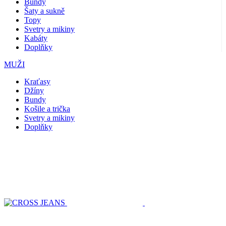
Bundy
Šaty a sukně
Topy
Svetry a mikiny
Kabáty
Doplňky
MUŽI
Kraťasy
Džíny
Bundy
Košile a trička
Svetry a mikiny
Doplňky