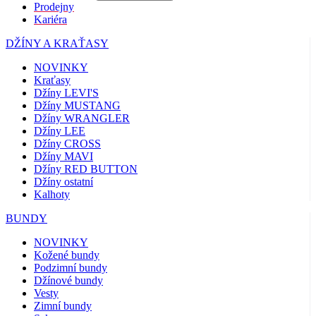
Prodejny
Kariéra
DŽÍNY A KRAŤASY
NOVINKY
Kraťasy
Džíny LEVI'S
Džíny MUSTANG
Džíny WRANGLER
Džíny LEE
Džíny CROSS
Džíny MAVI
Džíny RED BUTTON
Džíny ostatní
Kalhoty
BUNDY
NOVINKY
Kožené bundy
Podzimní bundy
Džínové bundy
Vesty
Zimní bundy