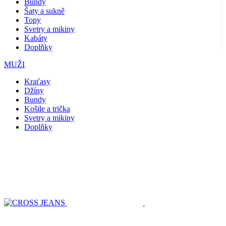
Bundy
Šaty a sukně
Topy
Svetry a mikiny
Kabáty
Doplňky
MUŽI
Kraťasy
Džíny
Bundy
Košile a trička
Svetry a mikiny
Doplňky