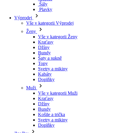
Šály
Plavky
Výprodej
Vše v kategorii Výprodej
Ženy
Vše v kategorii Ženy
Kraťasy
Džíny
Bundy
Šaty a sukně
Topy
Svetry a mikiny
Kabáty
Doplňky
Muži
Vše v kategorii Muži
Kraťasy
Džíny
Bundy
Košile a trička
Svetry a mikiny
Doplňky