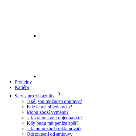
Prodejny
Kariéra
Servis pro zákazníky
Jaké jsou možnosti dopravy?
Kde je má objednávka?
Mohu zboží vyměnit?
Jak vrátím svou objednávku?
Kdy budu mít peníze zpět?
Jak mohu zboží reklamovat?
Odstoupení od smlouvy
O EXE JEANS
O nás
Kontakt
Prodejny
Ochrana osobních údajů
Všeobecné obchodní podmínky