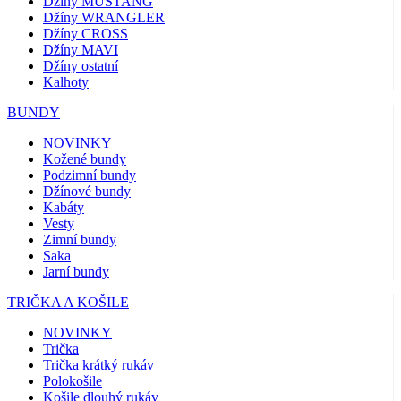
Džíny MUSTANG
Džíny WRANGLER
Džíny CROSS
Džíny MAVI
Džíny ostatní
Kalhoty
BUNDY
NOVINKY
Kožené bundy
Podzimní bundy
Džínové bundy
Kabáty
Vesty
Zimní bundy
Saka
Jarní bundy
TRIČKA A KOŠILE
NOVINKY
Trička
Trička krátký rukáv
Polokošile
Košile dlouhý rukáv