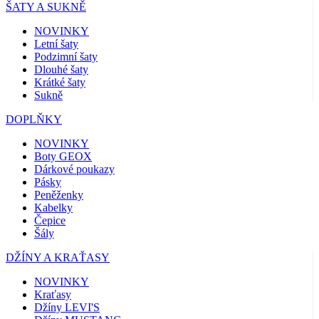
ŠATY A SUKNĚ
NOVINKY
Letní šaty
Podzimní šaty
Dlouhé šaty
Krátké šaty
Sukně
DOPLŇKY
NOVINKY
Boty GEOX
Dárkové poukazy
Pásky
Peněženky
Kabelky
Čepice
Šály
DŽÍNY A KRAŤASY
NOVINKY
Kraťasy
Džíny LEVI'S