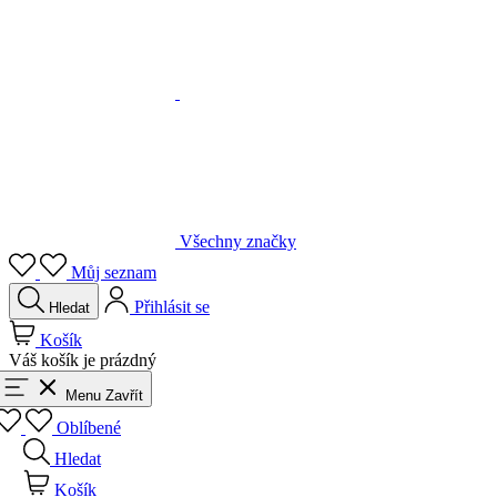
Všechny značky
Můj seznam
Přihlásit se
Hledat
Košík
Váš košík je prázdný
Menu
Zavřít
Oblíbené
Hledat
Košík