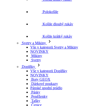
Polokošile
Košile dlouhý rukáv
Košile krátký rukáv
Svetry a Mikiny
Vše v kategorii Svetry a Mikiny
NOVINKY
Mikiny
Svetry
Doplňky
Vše v kategorii Doplňky
NOVINKY
Boty GEOX
Dárkové poukazy
Pánské spodní prádlo
Pásky
Peněženky
Tašky
Čepice