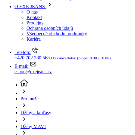
Kariéra
Telefon:
+420 702 280 568
Otevírací doba:
(po-pá: 8.00 - 16.00)
E-mail:
eshop@exejeans.cz
Pro muže
Džíny a kraťasy
Džíny MAVI
Pánské džíny MAVI James modré
(aktuální stránka)
Sleva SLEVA -35%