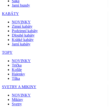
Saka
Jarní bundy
KABÁTY
NOVINKY
Zimní kabáty
Podzimní kabáty
Dlouhé kabáty
Krátké kabáty
Jarní kabáty
TOPY
NOVINKY
Trička
Košile
Halenky
Tílka
SVETRY A MIKINY
NOVINKY
Mikiny
Svetry