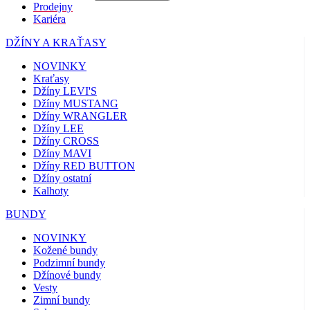
Prodejny
Kariéra
DŽÍNY A KRAŤASY
NOVINKY
Kraťasy
Džíny LEVI'S
Džíny MUSTANG
Džíny WRANGLER
Džíny LEE
Džíny CROSS
Džíny MAVI
Džíny RED BUTTON
Džíny ostatní
Kalhoty
BUNDY
NOVINKY
Kožené bundy
Podzimní bundy
Džínové bundy
Vesty
Zimní bundy