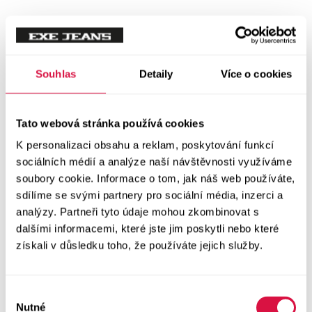
Tílka
Svetry a mikiny
Vše v kategorii Svetry a mikiny
Souhlas
Detaily
Více o cookies
NOVINKY
Mikiny
Tato webová stránka používá cookies
K personalizaci obsahu a reklam, poskytování funkcí
Svetry
sociálních médií a analýze naší návštěvnosti využíváme
soubory cookie. Informace o tom, jak náš web používáte,
Šaty a sukně
sdílíme se svými partnery pro sociální média, inzerci a
Vše v kategorii Šaty a sukně
analýzy. Partneři tyto údaje mohou zkombinovat s
NOVINKY
dalšími informacemi, které jste jim poskytli nebo které
získali v důsledku toho, že používáte jejich služby.
Letní šaty
Podzimní šaty
Výběr
Nutné
souhlasu