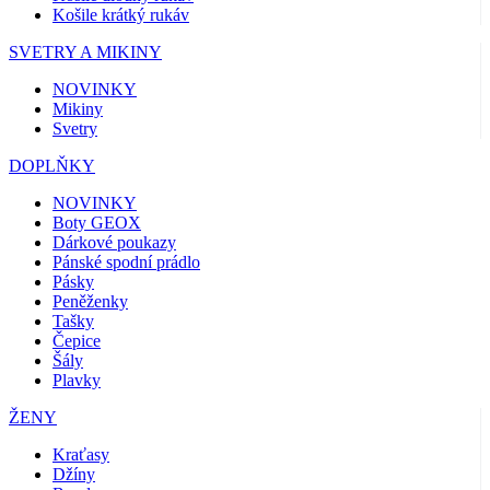
Košile krátký rukáv
SVETRY A MIKINY
NOVINKY
Mikiny
Svetry
DOPLŇKY
NOVINKY
Boty GEOX
Dárkové poukazy
Pánské spodní prádlo
Pásky
Peněženky
Tašky
Čepice
Šály
Plavky
ŽENY
Kraťasy
Džíny