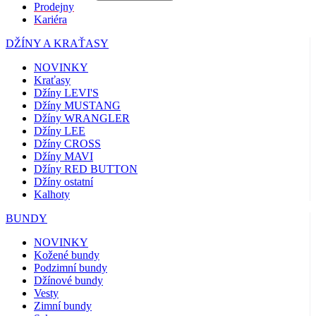
Prodejny
Kariéra
DŽÍNY A KRAŤASY
NOVINKY
Kraťasy
Džíny LEVI'S
Džíny MUSTANG
Džíny WRANGLER
Džíny LEE
Džíny CROSS
Džíny MAVI
Džíny RED BUTTON
Džíny ostatní
Kalhoty
BUNDY
NOVINKY
Kožené bundy
Podzimní bundy
Džínové bundy
Vesty
Zimní bundy