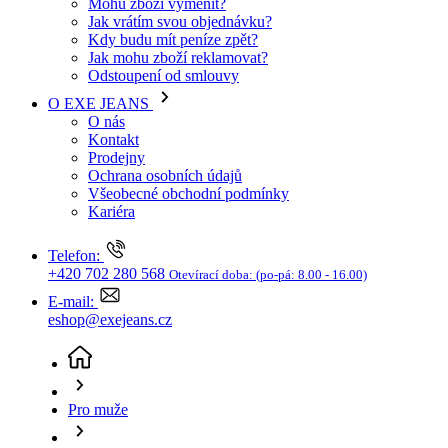
Mohu zboží vyměnit?
Jak vrátím svou objednávku?
Kdy budu mít peníze zpět?
Jak mohu zboží reklamovat?
Odstoupení od smlouvy
O EXE JEANS
O nás
Kontakt
Prodejny
Ochrana osobních údajů
Všeobecné obchodní podmínky
Kariéra
Telefon:
+420 702 280 568
Otevírací doba:
(po-pá: 8.00 - 16.00)
E-mail:
eshop@exejeans.cz
Pro muže