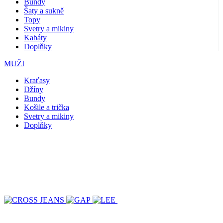
Bundy
Šaty a sukně
Topy
Svetry a mikiny
Kabáty
Doplňky
MUŽI
Kraťasy
Džíny
Bundy
Košile a trička
Svetry a mikiny
Doplňky