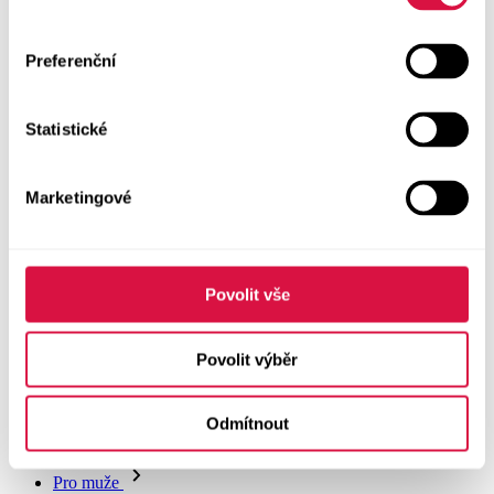
Doplňky
Preferenční
Vše v kategorii Doplňky
NOVINKY
Statistické
Boty GEOX
Dárkové poukazy
Marketingové
Pásky
Peněženky
Povolit vše
Kabelky
Povolit výběr
Čepice
Odmítnout
Šály
Pro muže