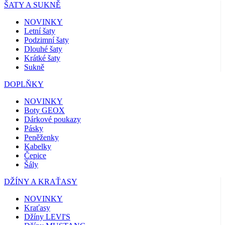
ŠATY A SUKNĚ
NOVINKY
Letní šaty
Podzimní šaty
Dlouhé šaty
Krátké šaty
Sukně
DOPLŇKY
NOVINKY
Boty GEOX
Dárkové poukazy
Pásky
Peněženky
Kabelky
Čepice
Šály
DŽÍNY A KRAŤASY
NOVINKY
Kraťasy
Džíny LEVI'S