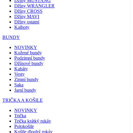
Džíny MUSTANG
Džíny WRANGLER
Džíny CROSS
Džíny MAVI
Džíny ostatní
Kalhoty
BUNDY
NOVINKY
Kožené bundy
Podzimní bundy
Džínové bundy
Kabáty
Vesty
Zimní bundy
Saka
Jarní bundy
TRIČKA A KOŠILE
NOVINKY
Trička
Trička krátký rukáv
Polokošile
Košile dlouhý rukáv