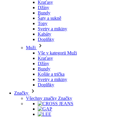
Kraťasy
Džíny
Bundy
Šaty a sukně
Topy
Svetry a mikiny
Kabáty
Doplňky
Muži
Vše v kategorii Muži
Kraťasy
Džíny
Bundy
Košile a trička
Svetry a mikiny
Doplňky
Značky
Všechny značky Značky