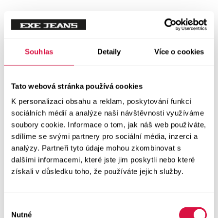
Mikiny
Svetry
Souhlas
Detaily
Více o cookies
Šaty a sukně
Vše v kategorii Šaty a sukně
Tato webová stránka používá cookies
NOVINKY
K personalizaci obsahu a reklam, poskytování funkcí
Letní šaty
sociálních médií a analýze naší návštěvnosti využíváme
soubory cookie. Informace o tom, jak náš web používáte,
sdílíme se svými partnery pro sociální média, inzerci a
Podzimní šaty
analýzy. Partneři tyto údaje mohou zkombinovat s
dalšími informacemi, které jste jim poskytli nebo které
Dlouhé šaty
získali v důsledku toho, že používáte jejich služby.
Krátké šaty
Výběr
Sukně
Nutné
souhlasu