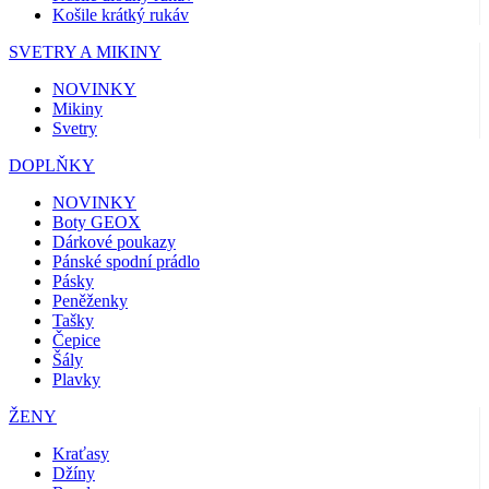
Košile krátký rukáv
SVETRY A MIKINY
NOVINKY
Mikiny
Svetry
DOPLŇKY
NOVINKY
Boty GEOX
Dárkové poukazy
Pánské spodní prádlo
Pásky
Peněženky
Tašky
Čepice
Šály
Plavky
ŽENY
Kraťasy
Džíny