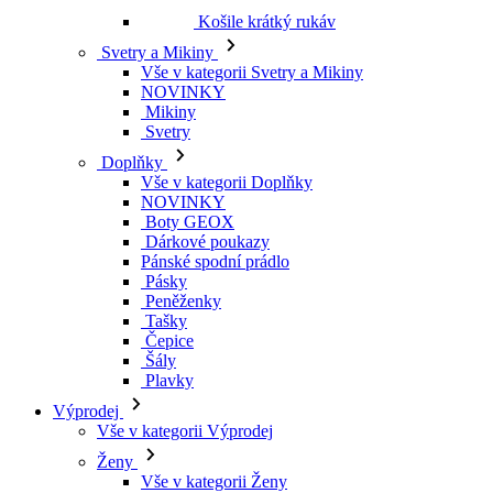
Košile krátký rukáv
Svetry a Mikiny
Vše v kategorii Svetry a Mikiny
NOVINKY
Mikiny
Svetry
Doplňky
Vše v kategorii Doplňky
NOVINKY
Boty GEOX
Dárkové poukazy
Pánské spodní prádlo
Pásky
Peněženky
Tašky
Čepice
Šály
Plavky
Výprodej
Vše v kategorii Výprodej
Ženy
Vše v kategorii Ženy