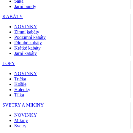
Saka
Jarní bundy
KABÁTY
NOVINKY
Zimní kabáty
Podzimní kabáty
Dlouhé kabáty
Krátké kabáty
Jarní kabáty
TOPY
NOVINKY
Trička
Košile
Halenky
Tílka
SVETRY A MIKINY
NOVINKY
Mikiny
Svetry