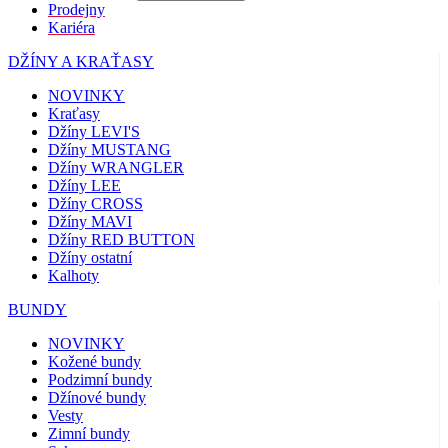
Prodejny
Kariéra
DŽÍNY A KRAŤASY
NOVINKY
Kraťasy
Džíny LEVI'S
Džíny MUSTANG
Džíny WRANGLER
Džíny LEE
Džíny CROSS
Džíny MAVI
Džíny RED BUTTON
Džíny ostatní
Kalhoty
BUNDY
NOVINKY
Kožené bundy
Podzimní bundy
Džínové bundy
Vesty
Zimní bundy