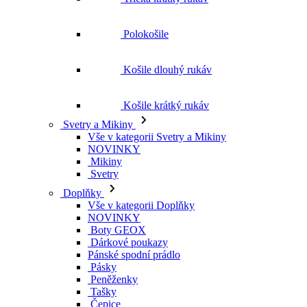
Polokošile
Košile dlouhý rukáv
Košile krátký rukáv
Svetry a Mikiny
Vše v kategorii Svetry a Mikiny
NOVINKY
Mikiny
Svetry
Doplňky
Vše v kategorii Doplňky
NOVINKY
Boty GEOX
Dárkové poukazy
Pánské spodní prádlo
Pásky
Peněženky
Tašky
Čepice