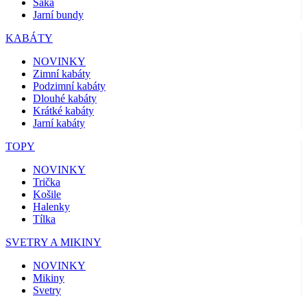
Saka
Jarní bundy
KABÁTY
NOVINKY
Zimní kabáty
Podzimní kabáty
Dlouhé kabáty
Krátké kabáty
Jarní kabáty
TOPY
NOVINKY
Trička
Košile
Halenky
Tílka
SVETRY A MIKINY
NOVINKY
Mikiny
Svetry