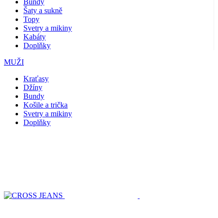
Bundy
Šaty a sukně
Topy
Svetry a mikiny
Kabáty
Doplňky
MUŽI
Kraťasy
Džíny
Bundy
Košile a trička
Svetry a mikiny
Doplňky