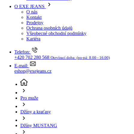
Kariéra
Telefon:
+420 702 280 568
Otevírací doba:
(po-pá: 8.00 - 16.00)
E-mail:
eshop@exejeans.cz
Pro muže
Džíny a kraťasy
Džíny MUSTANG
Pánské džíny MUSTANG Big-Sur modré - 38/34
(aktuální stránka)
Sleva SLEVA -29%