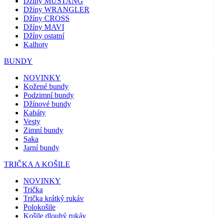
Džíny MUSTANG
Džíny WRANGLER
Džíny CROSS
Džíny MAVI
Džíny ostatní
Kalhoty
BUNDY
NOVINKY
Kožené bundy
Podzimní bundy
Džínové bundy
Kabáty
Vesty
Zimní bundy
Saka
Jarní bundy
TRIČKA A KOŠILE
NOVINKY
Trička
Trička krátký rukáv
Polokošile
Košile dlouhý rukáv