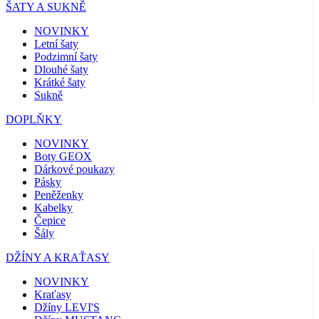
ŠATY A SUKNĚ
NOVINKY
Letní šaty
Podzimní šaty
Dlouhé šaty
Krátké šaty
Sukně
DOPLŇKY
NOVINKY
Boty GEOX
Dárkové poukazy
Pásky
Peněženky
Kabelky
Čepice
Šály
DŽÍNY A KRAŤASY
NOVINKY
Kraťasy
Džíny LEVI'S