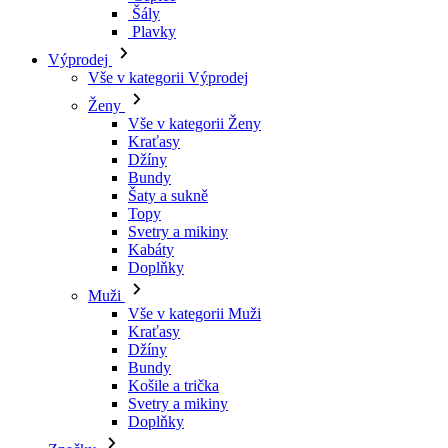
Šály
Plavky
Výprodej
Vše v kategorii Výprodej
Ženy
Vše v kategorii Ženy
Kraťasy
Džíny
Bundy
Šaty a sukně
Topy
Svetry a mikiny
Kabáty
Doplňky
Muži
Vše v kategorii Muži
Kraťasy
Džíny
Bundy
Košile a trička
Svetry a mikiny
Doplňky