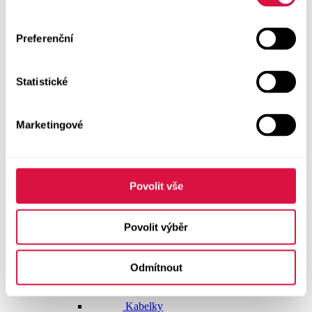
Dlouhé šaty
Preferenční
Krátké šaty
Statistické
Sukně
Doplňky
Marketingové
Vše v kategorii Doplňky
NOVINKY
Boty GEOX
Povolit vše
Dárkové poukazy
Povolit výběr
Pásky
Odmítnout
Peněženky
Kabelky