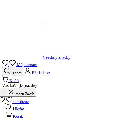
Všechny značky
Můj seznam
Přihlásit se
Hledat
Košík
Váš košík je prázdný
Menu
Zavřít
Oblíbené
Hledat
Košík