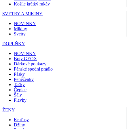
Košile krátký rukáv
SVETRY A MIKINY
NOVINKY
Mikiny
Svetry
DOPLŇKY
NOVINKY
Boty GEOX
Dárkové poukazy
Pánské spodní prádlo
Pásky
Peněženky
Tašky
Čepice
Šály
Plavky
ŽENY
Kraťasy
Džíny