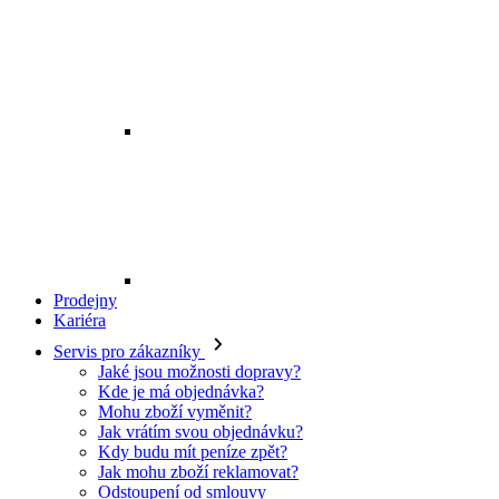
Prodejny
Kariéra
Servis pro zákazníky
Jaké jsou možnosti dopravy?
Kde je má objednávka?
Mohu zboží vyměnit?
Jak vrátím svou objednávku?
Kdy budu mít peníze zpět?
Jak mohu zboží reklamovat?
Odstoupení od smlouvy
O EXE JEANS
O nás
Kontakt
Prodejny
Ochrana osobních údajů
Všeobecné obchodní podmínky