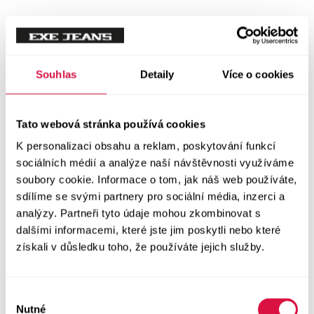
Tílka
Svetry a mikiny
Vše v kategorii Svetry a mikiny
Souhlas
Detaily
Více o cookies
NOVINKY
Mikiny
Tato webová stránka používá cookies
K personalizaci obsahu a reklam, poskytování funkcí
Svetry
sociálních médií a analýze naší návštěvnosti využíváme
soubory cookie. Informace o tom, jak náš web používáte,
Šaty a sukně
sdílíme se svými partnery pro sociální média, inzerci a
Vše v kategorii Šaty a sukně
analýzy. Partneři tyto údaje mohou zkombinovat s
NOVINKY
dalšími informacemi, které jste jim poskytli nebo které
získali v důsledku toho, že používáte jejich služby.
Letní šaty
Podzimní šaty
Výběr
Nutné
souhlasu