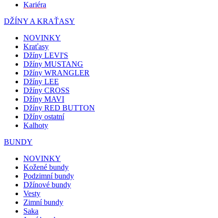
Kariéra
DŽÍNY A KRAŤASY
NOVINKY
Kraťasy
Džíny LEVI'S
Džíny MUSTANG
Džíny WRANGLER
Džíny LEE
Džíny CROSS
Džíny MAVI
Džíny RED BUTTON
Džíny ostatní
Kalhoty
BUNDY
NOVINKY
Kožené bundy
Podzimní bundy
Džínové bundy
Vesty
Zimní bundy
Saka