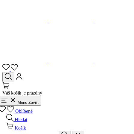
Váš košík je prázdný
Menu
Zavřít
Oblíbené
Hledat
Košík