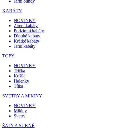
Jarní bundy
KABÁTY
NOVINKY
Zimní kabáty
Podzimní kabáty
Dlouhé kabáty
Krátké kabáty
Jarní kabáty
TOPY
NOVINKY
Trička
Košile
Halenky
Tílka
SVETRY A MIKINY
NOVINKY
Mikiny
Svetry
ŠATY A SUKNĚ