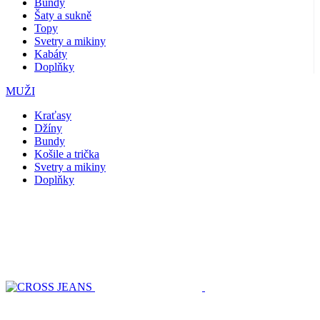
Bundy
Šaty a sukně
Topy
Svetry a mikiny
Kabáty
Doplňky
MUŽI
Kraťasy
Džíny
Bundy
Košile a trička
Svetry a mikiny
Doplňky