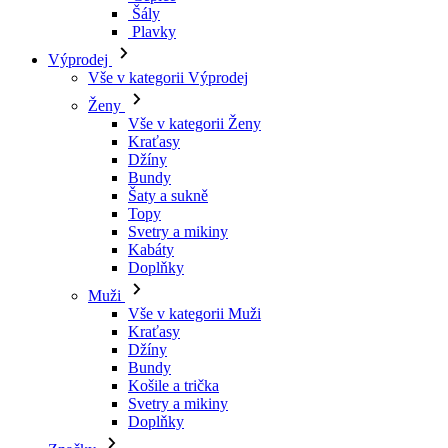
Šály
Plavky
Výprodej
Vše v kategorii Výprodej
Ženy
Vše v kategorii Ženy
Kraťasy
Džíny
Bundy
Šaty a sukně
Topy
Svetry a mikiny
Kabáty
Doplňky
Muži
Vše v kategorii Muži
Kraťasy
Džíny
Bundy
Košile a trička
Svetry a mikiny
Doplňky