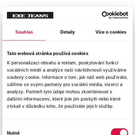
Tílka
Svetry a mikiny
Vše v kategorii Svetry a mikiny
Souhlas
Detaily
Více o cookies
NOVINKY
Mikiny
Tato webová stránka používá cookies
K personalizaci obsahu a reklam, poskytování funkcí
Svetry
sociálních médií a analýze naší návštěvnosti využíváme
soubory cookie. Informace o tom, jak náš web používáte,
Šaty a sukně
sdílíme se svými partnery pro sociální média, inzerci a
Vše v kategorii Šaty a sukně
analýzy. Partneři tyto údaje mohou zkombinovat s
NOVINKY
dalšími informacemi, které jste jim poskytli nebo které
získali v důsledku toho, že používáte jejich služby.
Letní šaty
Podzimní šaty
Výběr
Nutné
souhlasu