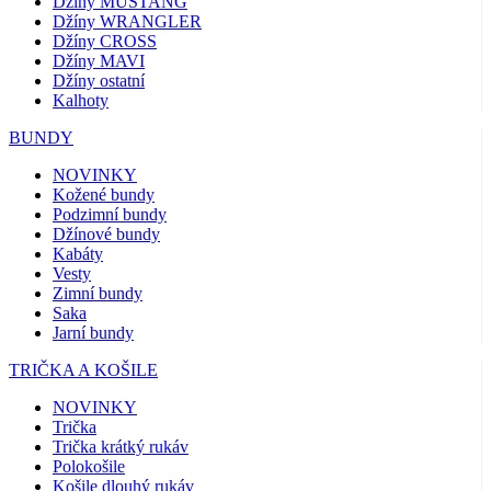
Džíny MUSTANG
Džíny WRANGLER
Džíny CROSS
Džíny MAVI
Džíny ostatní
Kalhoty
BUNDY
NOVINKY
Kožené bundy
Podzimní bundy
Džínové bundy
Kabáty
Vesty
Zimní bundy
Saka
Jarní bundy
TRIČKA A KOŠILE
NOVINKY
Trička
Trička krátký rukáv
Polokošile
Košile dlouhý rukáv