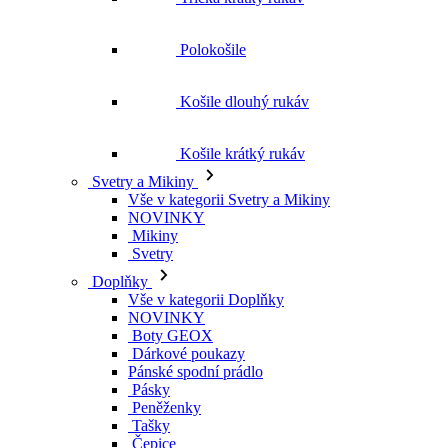
Polokošile
Košile dlouhý rukáv
Košile krátký rukáv
Svetry a Mikiny
Vše v kategorii Svetry a Mikiny
NOVINKY
Mikiny
Svetry
Doplňky
Vše v kategorii Doplňky
NOVINKY
Boty GEOX
Dárkové poukazy
Pánské spodní prádlo
Pásky
Peněženky
Tašky
Čepice