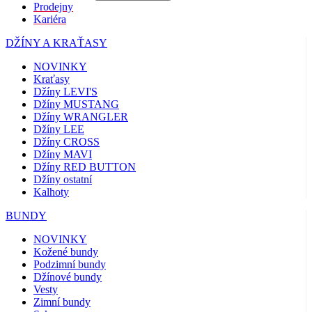
Prodejny
Kariéra
DŽÍNY A KRAŤASY
NOVINKY
Kraťasy
Džíny LEVI'S
Džíny MUSTANG
Džíny WRANGLER
Džíny LEE
Džíny CROSS
Džíny MAVI
Džíny RED BUTTON
Džíny ostatní
Kalhoty
BUNDY
NOVINKY
Kožené bundy
Podzimní bundy
Džínové bundy
Vesty
Zimní bundy