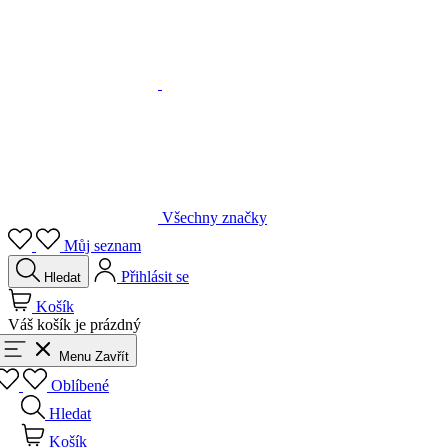
Všechny značky
Můj seznam
Přihlásit se
Hledat
Košík
Váš košík je prázdný
Menu
Zavřít
Oblíbené
Hledat
Košík