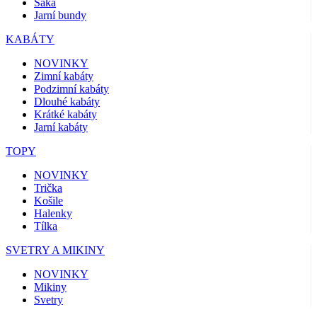
Saka
Jarní bundy
KABÁTY
NOVINKY
Zimní kabáty
Podzimní kabáty
Dlouhé kabáty
Krátké kabáty
Jarní kabáty
TOPY
NOVINKY
Trička
Košile
Halenky
Tílka
SVETRY A MIKINY
NOVINKY
Mikiny
Svetry