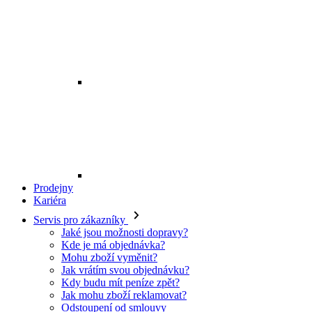
Prodejny
Kariéra
Servis pro zákazníky
Jaké jsou možnosti dopravy?
Kde je má objednávka?
Mohu zboží vyměnit?
Jak vrátím svou objednávku?
Kdy budu mít peníze zpět?
Jak mohu zboží reklamovat?
Odstoupení od smlouvy
O EXE JEANS
O nás
Kontakt
Prodejny
Ochrana osobních údajů
Všeobecné obchodní podmínky