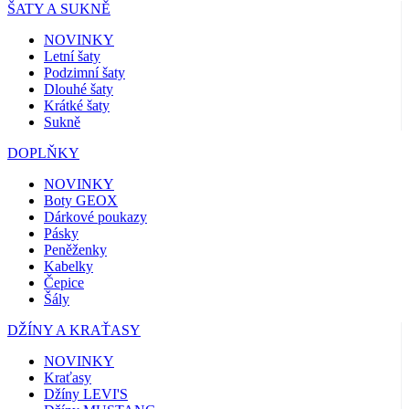
ŠATY A SUKNĚ
NOVINKY
Letní šaty
Podzimní šaty
Dlouhé šaty
Krátké šaty
Sukně
DOPLŇKY
NOVINKY
Boty GEOX
Dárkové poukazy
Pásky
Peněženky
Kabelky
Čepice
Šály
DŽÍNY A KRAŤASY
NOVINKY
Kraťasy
Džíny LEVI'S