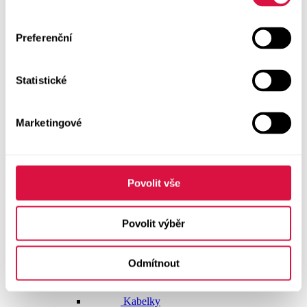
Dlouhé šaty
Preferenční
Krátké šaty
Statistické
Sukně
Doplňky
Marketingové
Vše v kategorii Doplňky
NOVINKY
Boty GEOX
Povolit vše
Dárkové poukazy
Povolit výběr
Pásky
Odmítnout
Peněženky
Kabelky