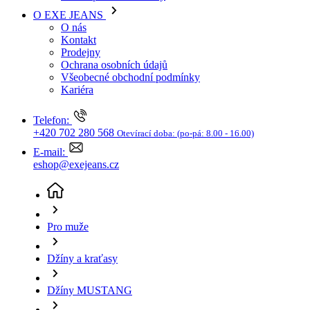
Kariéra
Telefon:
+420 702 280 568
Otevírací doba:
(po-pá: 8.00 - 16.00)
E-mail:
eshop@exejeans.cz
Pro muže
Džíny a kraťasy
Džíny MUSTANG
Pánské džíny MUSTANG Vegas modré
(aktuální
stránka)
Sleva SLEVA -33%