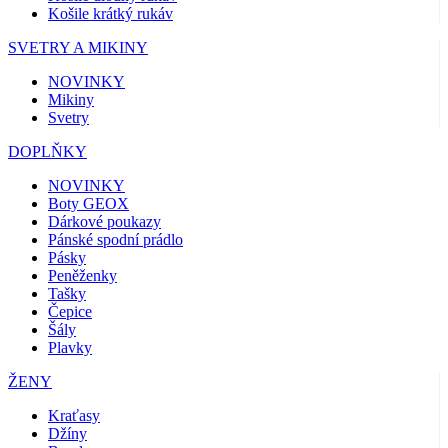
Košile krátký rukáv
SVETRY A MIKINY
NOVINKY
Mikiny
Svetry
DOPLŇKY
NOVINKY
Boty GEOX
Dárkové poukazy
Pánské spodní prádlo
Pásky
Peněženky
Tašky
Čepice
Šály
Plavky
ŽENY
Kraťasy
Džíny