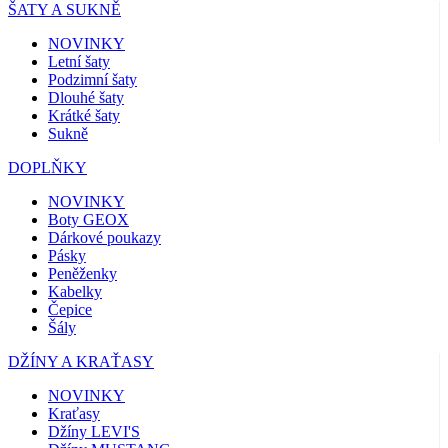
ŠATY A SUKNĚ
NOVINKY
Letní šaty
Podzimní šaty
Dlouhé šaty
Krátké šaty
Sukně
DOPLŇKY
NOVINKY
Boty GEOX
Dárkové poukazy
Pásky
Peněženky
Kabelky
Čepice
Šály
DŽÍNY A KRAŤASY
NOVINKY
Kraťasy
Džíny LEVI'S