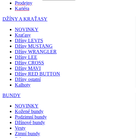
Prodejny
Kariéra
DŽÍNY A KRAŤASY
NOVINKY
Kraťasy
Džíny LEVI'S
Džíny MUSTANG
Džíny WRANGLER
Džíny LEE
Džíny CROSS
Džíny MAVI
Džíny RED BUTTON
Džíny ostatní
Kalhoty
BUNDY
NOVINKY
Kožené bundy
Podzimní bundy
Džínové bundy
Vesty
Zimní bundy