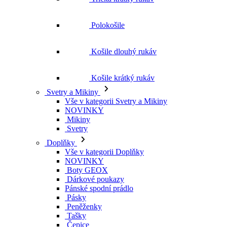
Košile krátký rukáv
Svetry a Mikiny
Vše v kategorii Svetry a Mikiny
NOVINKY
Mikiny
Svetry
Doplňky
Vše v kategorii Doplňky
NOVINKY
Boty GEOX
Dárkové poukazy
Pánské spodní prádlo
Pásky
Peněženky
Tašky
Čepice
Šály
Plavky
Výprodej
Vše v kategorii Výprodej
Ženy
Vše v kategorii Ženy