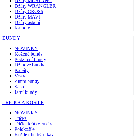
Džíny MUSTANG
Džíny WRANGLER
Džíny CROSS
Džíny MAVI
Džíny ostatní
Kalhoty
BUNDY
NOVINKY
Kožené bundy
Podzimní bundy
Džínové bundy
Kabáty
Vesty
Zimní bundy
Saka
Jarní bundy
TRIČKA A KOŠILE
NOVINKY
Trička
Trička krátký rukáv
Polokošile
Košile dlouhý rukáv