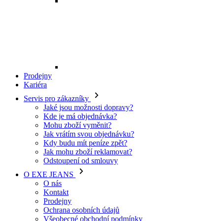
Mohu zboží vyměnit?
Jak vrátím svou objednávku?
Kdy budu mít peníze zpět?
Jak mohu zboží reklamovat?
Odstoupení od smlouvy
O EXE JEANS
O nás
Kontakt
Prodejny
Ochrana osobních údajů
Všeobecné obchodní podmínky
Kariéra
Telefon:
+420 702 280 568
Otevírací doba:
(po-pá: 8.00 - 16.00)
E-mail:
eshop@exejeans.cz
Pro muže