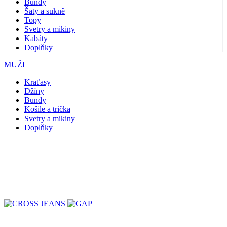
Bundy
Šaty a sukně
Topy
Svetry a mikiny
Kabáty
Doplňky
MUŽI
Kraťasy
Džíny
Bundy
Košile a trička
Svetry a mikiny
Doplňky