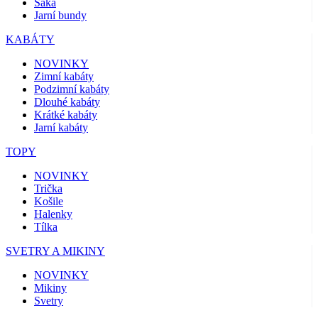
Saka
Jarní bundy
KABÁTY
NOVINKY
Zimní kabáty
Podzimní kabáty
Dlouhé kabáty
Krátké kabáty
Jarní kabáty
TOPY
NOVINKY
Trička
Košile
Halenky
Tílka
SVETRY A MIKINY
NOVINKY
Mikiny
Svetry