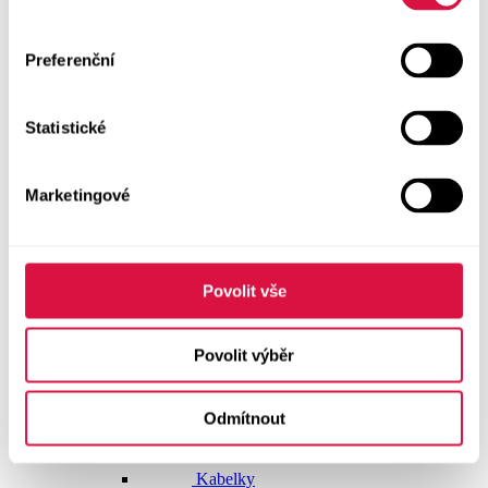
Doplňky
Preferenční
Vše v kategorii Doplňky
NOVINKY
Statistické
Boty GEOX
Dárkové poukazy
Marketingové
Pásky
Peněženky
Povolit vše
Kabelky
Povolit výběr
Čepice
Odmítnout
Šály
Pro muže