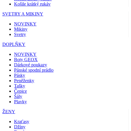
Košile krátký rukáv
SVETRY A MIKINY
NOVINKY
Mikiny
Svetry
DOPLŇKY
NOVINKY
Boty GEOX
Dárkové poukazy
Pánské spodní prádlo
Pásky
Peněženky
Tašky
Čepice
Šály
Plavky
ŽENY
Kraťasy
Džíny