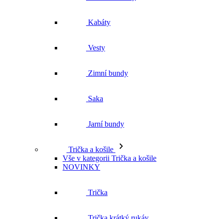
Zimní bundy
Saka
Jarní bundy
Trička a košile
Vše v kategorii Trička a košile
NOVINKY
Trička
Trička krátký rukáv
Polokošile
Košile dlouhý rukáv