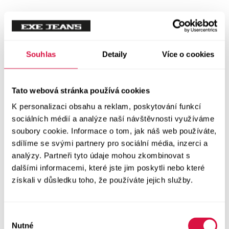
Mikiny
Svetry
Souhlas
Detaily
Více o cookies
Šaty a sukně
Vše v kategorii Šaty a sukně
Tato webová stránka používá cookies
NOVINKY
K personalizaci obsahu a reklam, poskytování funkcí
Letní šaty
sociálních médií a analýze naší návštěvnosti využíváme
soubory cookie. Informace o tom, jak náš web používáte,
sdílíme se svými partnery pro sociální média, inzerci a
Podzimní šaty
analýzy. Partneři tyto údaje mohou zkombinovat s
dalšími informacemi, které jste jim poskytli nebo které
Dlouhé šaty
získali v důsledku toho, že používáte jejich služby.
Krátké šaty
Výběr
Sukně
Nutné
souhlasu