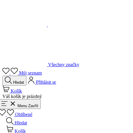
Všechny značky
Můj seznam
Přihlásit se
Hledat
Košík
Váš košík je prázdný
Menu
Zavřít
Oblíbené
Hledat
Košík
Přihlásit se
Zpět