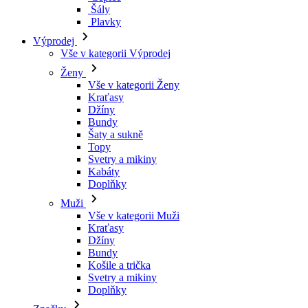
Kraťasy
Džíny
Bundy
Šaty a sukně
Topy
Svetry a mikiny
Kabáty
Doplňky
Muži
Vše v kategorii Muži
Kraťasy
Džíny
Bundy
Košile a trička
Svetry a mikiny
Doplňky
Značky
Všechny značky Značky