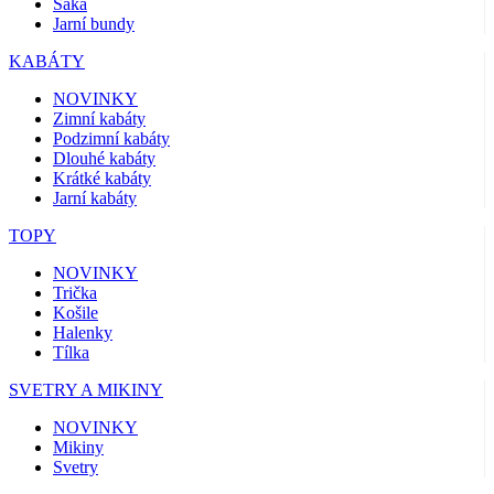
Saka
Jarní bundy
KABÁTY
NOVINKY
Zimní kabáty
Podzimní kabáty
Dlouhé kabáty
Krátké kabáty
Jarní kabáty
TOPY
NOVINKY
Trička
Košile
Halenky
Tílka
SVETRY A MIKINY
NOVINKY
Mikiny
Svetry