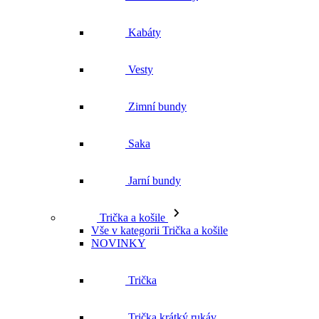
Zimní bundy
Saka
Jarní bundy
Trička a košile
Vše v kategorii Trička a košile
NOVINKY
Trička
Trička krátký rukáv
Polokošile
Košile dlouhý rukáv