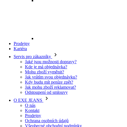
Mohu zboží vyměnit?
Jak vrátím svou objednávku?
Kdy budu mít peníze zpět?
Jak mohu zboží reklamovat?
Odstoupení od smlouvy
O EXE JEANS
O nás
Kontakt
Prodejny
Ochrana osobních údajů
Všeobecné obchodní podmínky
Kariéra
Telefon:
+420 702 280 568
Otevírací doba:
(po-pá: 8.00 - 16.00)
E-mail:
eshop@exejeans.cz
Pro ženy