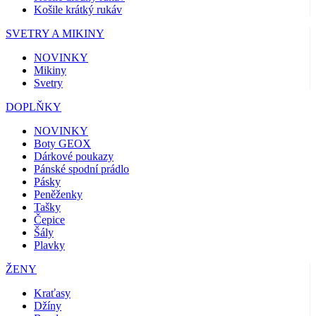
Košile krátký rukáv
SVETRY A MIKINY
NOVINKY
Mikiny
Svetry
DOPLŇKY
NOVINKY
Boty GEOX
Dárkové poukazy
Pánské spodní prádlo
Pásky
Peněženky
Tašky
Čepice
Šály
Plavky
ŽENY
Kraťasy
Džíny