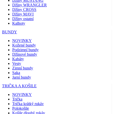
Džíny MUSTANG
Džíny WRANGLER
Džíny CROSS
Džíny MAVI
Džíny ostatní
Kalhoty
BUNDY
NOVINKY
Kožené bundy
Podzimní bundy
Džínové bundy
Kabáty
Vesty
Zimní bundy
Saka
Jarní bundy
TRIČKA A KOŠILE
NOVINKY
Trička
Trička krátký rukáv
Polokošile
Košile dlouhý rukáv