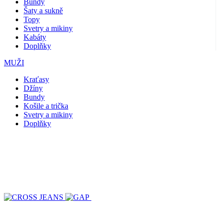
Bundy
Šaty a sukně
Topy
Svetry a mikiny
Kabáty
Doplňky
MUŽI
Kraťasy
Džíny
Bundy
Košile a trička
Svetry a mikiny
Doplňky