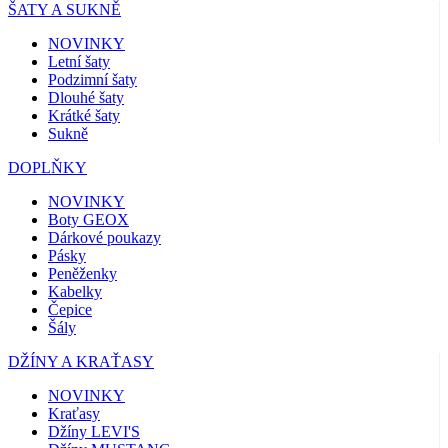
ŠATY A SUKNĚ
NOVINKY
Letní šaty
Podzimní šaty
Dlouhé šaty
Krátké šaty
Sukně
DOPLŇKY
NOVINKY
Boty GEOX
Dárkové poukazy
Pásky
Peněženky
Kabelky
Čepice
Šály
DŽÍNY A KRAŤASY
NOVINKY
Kraťasy
Džíny LEVI'S