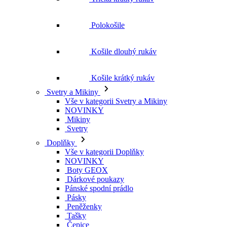
Košile krátký rukáv
Svetry a Mikiny
Vše v kategorii Svetry a Mikiny
NOVINKY
Mikiny
Svetry
Doplňky
Vše v kategorii Doplňky
NOVINKY
Boty GEOX
Dárkové poukazy
Pánské spodní prádlo
Pásky
Peněženky
Tašky
Čepice
Šály
Plavky
Výprodej
Vše v kategorii Výprodej
Ženy
Vše v kategorii Ženy