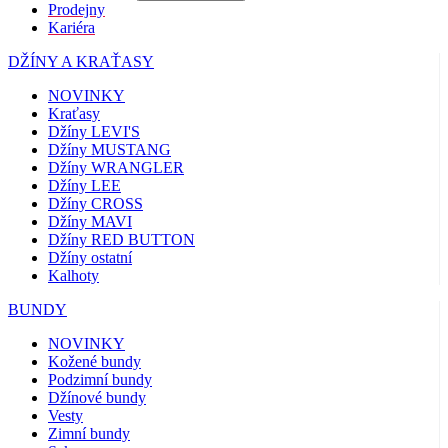
Prodejny
Kariéra
DŽÍNY A KRAŤASY
NOVINKY
Kraťasy
Džíny LEVI'S
Džíny MUSTANG
Džíny WRANGLER
Džíny LEE
Džíny CROSS
Džíny MAVI
Džíny RED BUTTON
Džíny ostatní
Kalhoty
BUNDY
NOVINKY
Kožené bundy
Podzimní bundy
Džínové bundy
Vesty
Zimní bundy