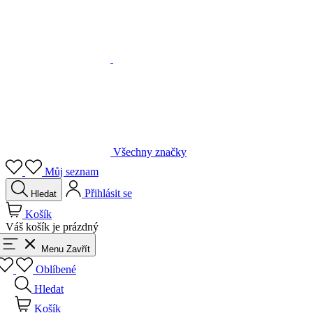
Všechny značky
Můj seznam
Přihlásit se
Hledat
Košík
Váš košík je prázdný
Menu
Zavřít
Oblíbené
Hledat
Košík
Přihlásit se
Zpět