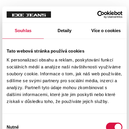
Mikiny
Svetry
Souhlas
Detaily
Více o cookies
Šaty a sukně
Vše v kategorii Šaty a sukně
Tato webová stránka používá cookies
NOVINKY
K personalizaci obsahu a reklam, poskytování funkcí
Letní šaty
sociálních médií a analýze naší návštěvnosti využíváme
soubory cookie. Informace o tom, jak náš web používáte,
sdílíme se svými partnery pro sociální média, inzerci a
Podzimní šaty
analýzy. Partneři tyto údaje mohou zkombinovat s
dalšími informacemi, které jste jim poskytli nebo které
Dlouhé šaty
získali v důsledku toho, že používáte jejich služby.
Krátké šaty
Výběr
Sukně
Nutné
souhlasu