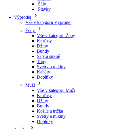
Kraťasy
Džíny
Bundy
Šaty a sukně
Topy
Svetry a mikiny
Kabáty
Doplňky
Muži
Vše v kategorii Muži
Kraťasy
Džíny
Bundy
Košile a trička
Svetry a mikiny
Doplňky
Značky
Všechny značky Značky