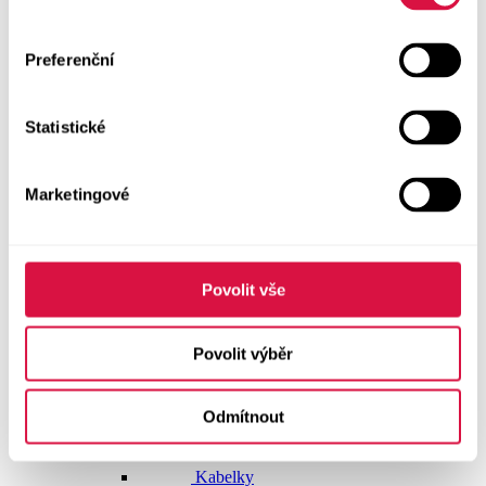
Doplňky
Preferenční
Vše v kategorii Doplňky
NOVINKY
Statistické
Boty GEOX
Dárkové poukazy
Marketingové
Pásky
Peněženky
Povolit vše
Kabelky
Povolit výběr
Čepice
Odmítnout
Šály
Pro muže