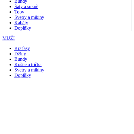
Bundy
Šaty a sukně
Topy
Svetry a mikiny
Kabáty
Doplňky
MUŽI
Kraťasy
Džíny
Bundy
Košile a trička
Svetry a mikiny
Doplňky