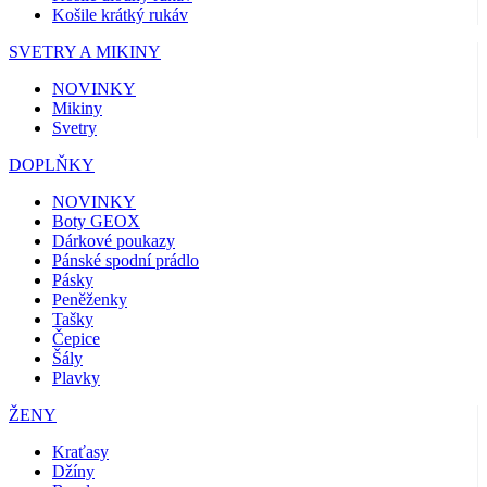
Košile krátký rukáv
SVETRY A MIKINY
NOVINKY
Mikiny
Svetry
DOPLŇKY
NOVINKY
Boty GEOX
Dárkové poukazy
Pánské spodní prádlo
Pásky
Peněženky
Tašky
Čepice
Šály
Plavky
ŽENY
Kraťasy
Džíny