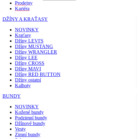
Prodejny
Kariéra
DŽÍNY A KRAŤASY
NOVINKY
Kraťasy
Džíny LEVI'S
Džíny MUSTANG
Džíny WRANGLER
Džíny LEE
Džíny CROSS
Džíny MAVI
Džíny RED BUTTON
Džíny ostatní
Kalhoty
BUNDY
NOVINKY
Kožené bundy
Podzimní bundy
Džínové bundy
Vesty
Zimní bundy