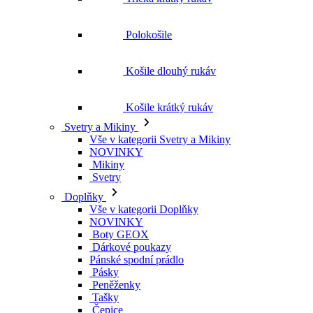
Polokošile
Košile dlouhý rukáv
Košile krátký rukáv
Svetry a Mikiny
Vše v kategorii Svetry a Mikiny
NOVINKY
Mikiny
Svetry
Doplňky
Vše v kategorii Doplňky
NOVINKY
Boty GEOX
Dárkové poukazy
Pánské spodní prádlo
Pásky
Peněženky
Tašky
Čepice