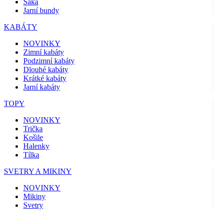
Saka
Jarní bundy
KABÁTY
NOVINKY
Zimní kabáty
Podzimní kabáty
Dlouhé kabáty
Krátké kabáty
Jarní kabáty
TOPY
NOVINKY
Trička
Košile
Halenky
Tílka
SVETRY A MIKINY
NOVINKY
Mikiny
Svetry