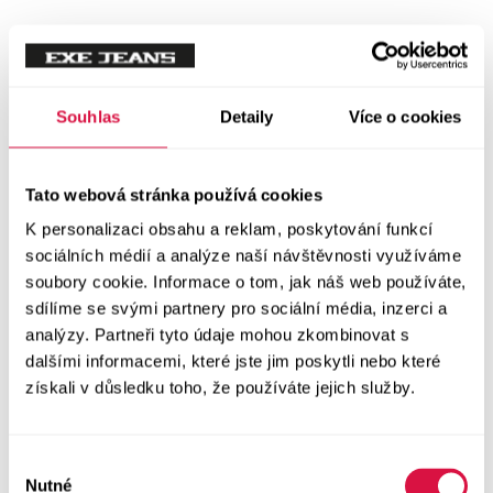
Tílka
Svetry a mikiny
Vše v kategorii Svetry a mikiny
Souhlas
Detaily
Více o cookies
NOVINKY
Mikiny
Tato webová stránka používá cookies
K personalizaci obsahu a reklam, poskytování funkcí
Svetry
sociálních médií a analýze naší návštěvnosti využíváme
soubory cookie. Informace o tom, jak náš web používáte,
Šaty a sukně
sdílíme se svými partnery pro sociální média, inzerci a
Vše v kategorii Šaty a sukně
analýzy. Partneři tyto údaje mohou zkombinovat s
NOVINKY
dalšími informacemi, které jste jim poskytli nebo které
získali v důsledku toho, že používáte jejich služby.
Letní šaty
Podzimní šaty
Výběr
Nutné
souhlasu