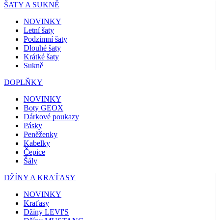
ŠATY A SUKNĚ
NOVINKY
Letní šaty
Podzimní šaty
Dlouhé šaty
Krátké šaty
Sukně
DOPLŇKY
NOVINKY
Boty GEOX
Dárkové poukazy
Pásky
Peněženky
Kabelky
Čepice
Šály
DŽÍNY A KRAŤASY
NOVINKY
Kraťasy
Džíny LEVI'S