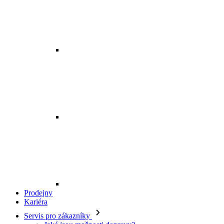
Prodejny
Kariéra
Servis pro zákazníky
Jaké jsou možnosti dopravy?
Kde je má objednávka?
Mohu zboží vyměnit?
Jak vrátím svou objednávku?
Kdy budu mít peníze zpět?
Jak mohu zboží reklamovat?
Odstoupení od smlouvy