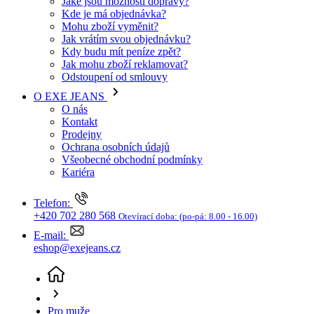
O EXE JEANS
O nás
Kontakt
Prodejny
Ochrana osobních údajů
Všeobecné obchodní podmínky
Kariéra
Telefon:
+420 702 280 568
Otevírací doba:
(po-pá: 8.00 - 16.00)
E-mail:
eshop@exejeans.cz
Pro muže
Bundy
Zimní bundy