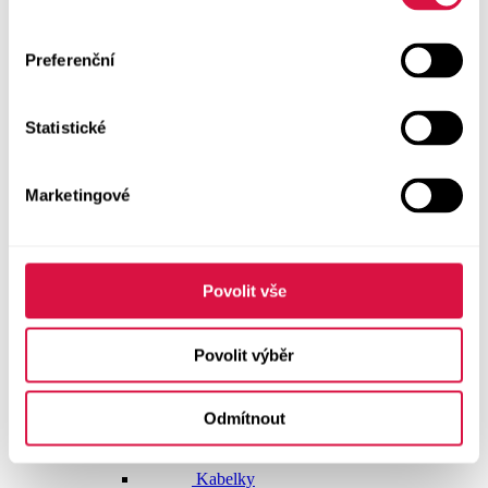
Dlouhé šaty
Preferenční
Krátké šaty
Statistické
Sukně
Doplňky
Marketingové
Vše v kategorii Doplňky
NOVINKY
Boty GEOX
Povolit vše
Dárkové poukazy
Povolit výběr
Pásky
Odmítnout
Peněženky
Kabelky