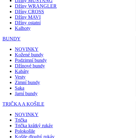
Džíny MUSTANG
Džíny WRANGLER
Džíny CROSS
Džíny MAVI
Džíny ostatní
Kalhoty
BUNDY
NOVINKY
Kožené bundy
Podzimní bundy
Džínové bundy
Kabáty
Vesty
Zimní bundy
Saka
Jarní bundy
TRIČKA A KOŠILE
NOVINKY
Trička
Trička krátký rukáv
Polokošile
Košile dlouhý rukáv