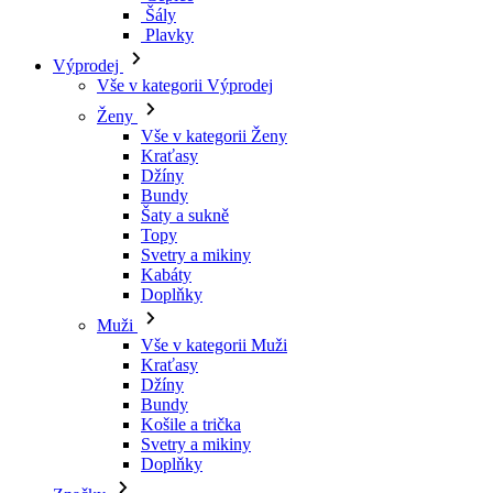
Šály
Plavky
Výprodej
Vše v kategorii Výprodej
Ženy
Vše v kategorii Ženy
Kraťasy
Džíny
Bundy
Šaty a sukně
Topy
Svetry a mikiny
Kabáty
Doplňky
Muži
Vše v kategorii Muži
Kraťasy
Džíny
Bundy
Košile a trička
Svetry a mikiny
Doplňky