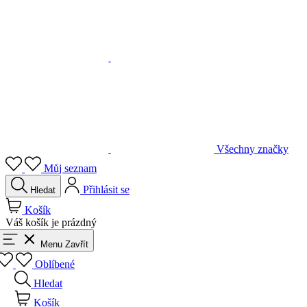
Všechny značky
Můj seznam
Přihlásit se
Hledat
Košík
Váš košík je prázdný
Menu
Zavřít
Oblíbené
Hledat
Košík