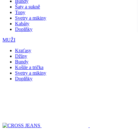
Bundy
Šaty a sukně
Topy
Svetry a mikiny
Kabáty
Doplňky
MUŽI
Kraťasy
Džíny
Bundy
Košile a trička
Svetry a mikiny
Doplňky