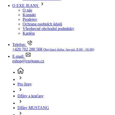
Kariéra
Telefon:
+420 702 280 568
Otevírací doba:
(po-pá: 8.00 - 16.00)
E-mail:
eshop@exejeans.cz
Pro ženy
Džíny a kraťasy
Džíny MUSTANG
Dámské džíny MUSTANG Rebecca tmavě modré -
seprané
(aktuální stránka)
Sleva SLEVA -25%