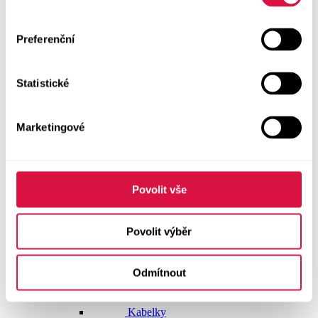
Dlouhé šaty
Preferenční
Krátké šaty
Statistické
Sukně
Doplňky
Marketingové
Vše v kategorii Doplňky
NOVINKY
Boty GEOX
Povolit vše
Dárkové poukazy
Povolit výběr
Pásky
Odmítnout
Peněženky
Kabelky