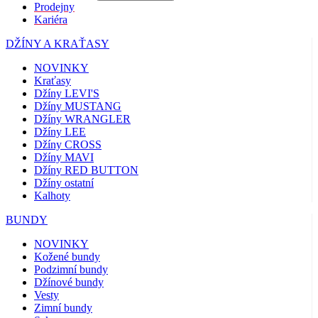
Prodejny
Kariéra
DŽÍNY A KRAŤASY
NOVINKY
Kraťasy
Džíny LEVI'S
Džíny MUSTANG
Džíny WRANGLER
Džíny LEE
Džíny CROSS
Džíny MAVI
Džíny RED BUTTON
Džíny ostatní
Kalhoty
BUNDY
NOVINKY
Kožené bundy
Podzimní bundy
Džínové bundy
Vesty
Zimní bundy