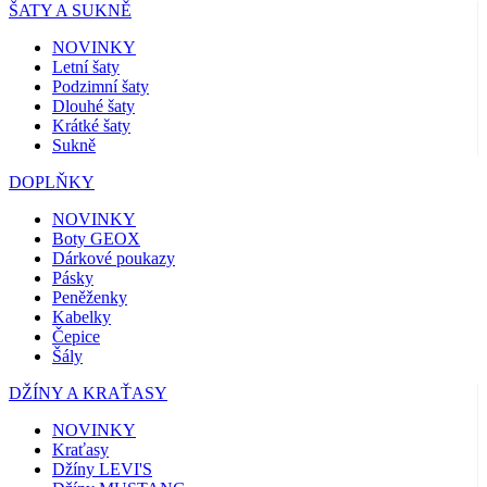
ŠATY A SUKNĚ
NOVINKY
Letní šaty
Podzimní šaty
Dlouhé šaty
Krátké šaty
Sukně
DOPLŇKY
NOVINKY
Boty GEOX
Dárkové poukazy
Pásky
Peněženky
Kabelky
Čepice
Šály
DŽÍNY A KRAŤASY
NOVINKY
Kraťasy
Džíny LEVI'S