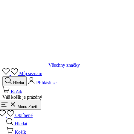
Všechny značky
Můj seznam
Přihlásit se
Hledat
Košík
Váš košík je prázdný
Menu
Zavřít
Oblíbené
Hledat
Košík