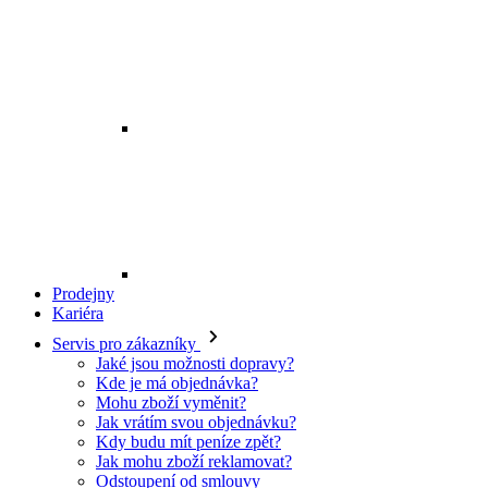
Prodejny
Kariéra
Servis pro zákazníky
Jaké jsou možnosti dopravy?
Kde je má objednávka?
Mohu zboží vyměnit?
Jak vrátím svou objednávku?
Kdy budu mít peníze zpět?
Jak mohu zboží reklamovat?
Odstoupení od smlouvy
O EXE JEANS
O nás
Kontakt
Prodejny
Ochrana osobních údajů
Všeobecné obchodní podmínky