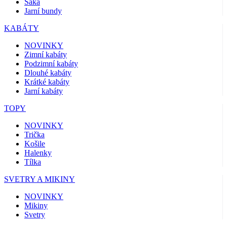
Saka
Jarní bundy
KABÁTY
NOVINKY
Zimní kabáty
Podzimní kabáty
Dlouhé kabáty
Krátké kabáty
Jarní kabáty
TOPY
NOVINKY
Trička
Košile
Halenky
Tílka
SVETRY A MIKINY
NOVINKY
Mikiny
Svetry