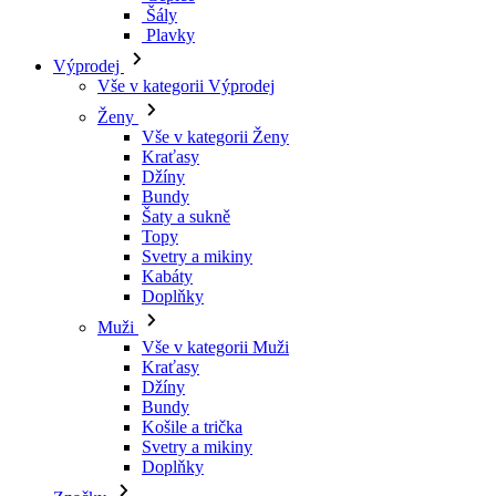
Šály
Plavky
Výprodej
Vše v kategorii Výprodej
Ženy
Vše v kategorii Ženy
Kraťasy
Džíny
Bundy
Šaty a sukně
Topy
Svetry a mikiny
Kabáty
Doplňky
Muži
Vše v kategorii Muži
Kraťasy
Džíny
Bundy
Košile a trička
Svetry a mikiny
Doplňky