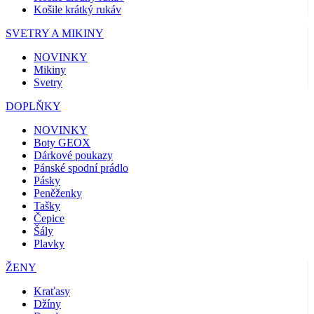
Košile krátký rukáv
SVETRY A MIKINY
NOVINKY
Mikiny
Svetry
DOPLŇKY
NOVINKY
Boty GEOX
Dárkové poukazy
Pánské spodní prádlo
Pásky
Peněženky
Tašky
Čepice
Šály
Plavky
ŽENY
Kraťasy
Džíny