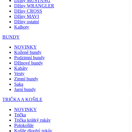
Džíny MUSTANG
Džíny WRANGLER
Džíny CROSS
Džíny MAVI
Džíny ostatní
Kalhoty
BUNDY
NOVINKY
Kožené bundy
Podzimní bundy
Džínové bundy
Kabáty
Vesty
Zimní bundy
Saka
Jarní bundy
TRIČKA A KOŠILE
NOVINKY
Trička
Trička krátký rukáv
Polokošile
Košile dlouhý rukáv