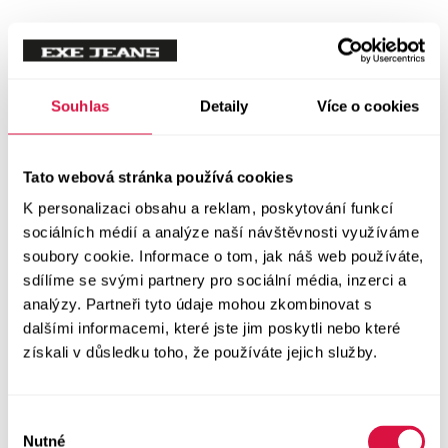
Tílka
Svetry a mikiny
Vše v kategorii Svetry a mikiny
Souhlas
Detaily
Více o cookies
NOVINKY
Mikiny
Tato webová stránka používá cookies
K personalizaci obsahu a reklam, poskytování funkcí
Svetry
sociálních médií a analýze naší návštěvnosti využíváme
soubory cookie. Informace o tom, jak náš web používáte,
Šaty a sukně
sdílíme se svými partnery pro sociální média, inzerci a
Vše v kategorii Šaty a sukně
analýzy. Partneři tyto údaje mohou zkombinovat s
NOVINKY
dalšími informacemi, které jste jim poskytli nebo které
získali v důsledku toho, že používáte jejich služby.
Letní šaty
Podzimní šaty
Výběr
Nutné
souhlasu