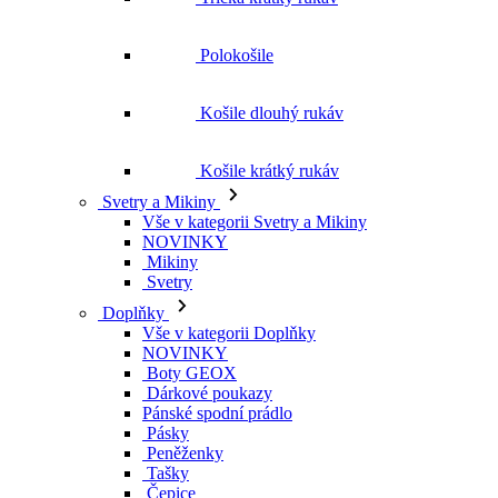
Polokošile
Košile dlouhý rukáv
Košile krátký rukáv
Svetry a Mikiny
Vše v kategorii Svetry a Mikiny
NOVINKY
Mikiny
Svetry
Doplňky
Vše v kategorii Doplňky
NOVINKY
Boty GEOX
Dárkové poukazy
Pánské spodní prádlo
Pásky
Peněženky
Tašky
Čepice