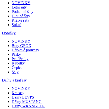
NOVINKY
Letní šaty
Podzimní šaty
Dlouhé šaty
Krátké šaty
Sukně
Doplňky
NOVINKY
Boty GEOX
Dárkové poukazy
Pásky
Peněženky
Kabelky
Čepice
Šály
Džíny a kraťasy
NOVINKY
Kraťasy
Džíny LEVI'S
Džíny MUSTANG
Džíny WRANGLER