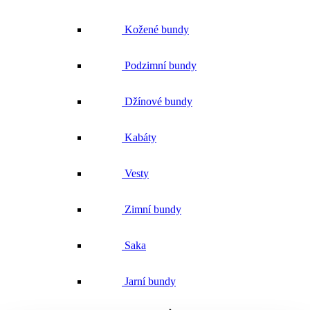
Kožené bundy
Podzimní bundy
Džínové bundy
Kabáty
Vesty
Zimní bundy
Saka
Jarní bundy
Trička a košile
Vše v kategorii Trička a košile