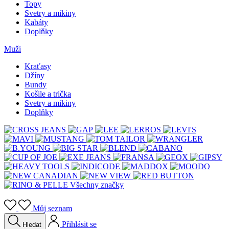
Topy
Svetry a mikiny
Kabáty
Doplňky
Muži
Kraťasy
Džíny
Bundy
Košile a trička
Svetry a mikiny
Doplňky
Všechny značky
Můj seznam
Přihlásit se
Hledat