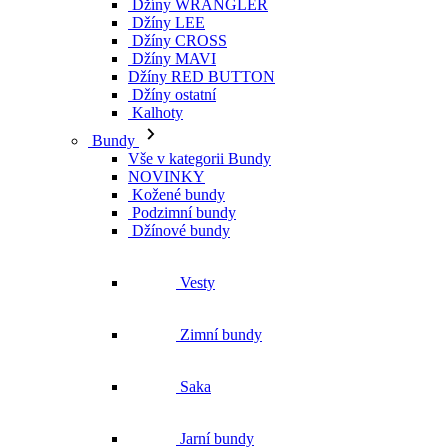
Džíny WRANGLER
Džíny LEE
Džíny CROSS
Džíny MAVI
Džíny RED BUTTON
Džíny ostatní
Kalhoty
Bundy
Vše v kategorii Bundy
NOVINKY
Kožené bundy
Podzimní bundy
Džínové bundy
Vesty
Zimní bundy
Saka
Jarní bundy