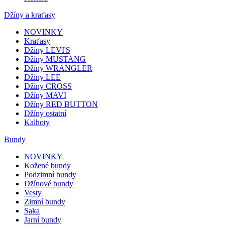
Džíny a kraťasy
NOVINKY
Kraťasy
Džíny LEVI'S
Džíny MUSTANG
Džíny WRANGLER
Džíny LEE
Džíny CROSS
Džíny MAVI
Džíny RED BUTTON
Džíny ostatní
Kalhoty
Bundy
NOVINKY
Kožené bundy
Podzimní bundy
Džínové bundy
Vesty
Zimní bundy
Saka
Jarní bundy