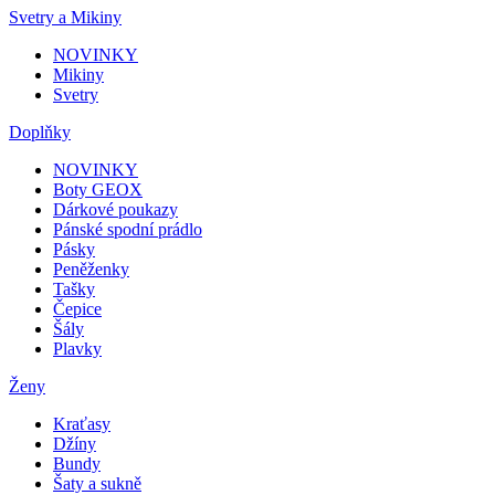
Svetry a Mikiny
NOVINKY
Mikiny
Svetry
Doplňky
NOVINKY
Boty GEOX
Dárkové poukazy
Pánské spodní prádlo
Pásky
Peněženky
Tašky
Čepice
Šály
Plavky
Ženy
Kraťasy
Džíny
Bundy
Šaty a sukně