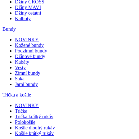
Džíny CROSS
Džíny MAVI
Džíny ostatní
Kalhoty
Bundy
NOVINKY
Kožené bundy
Podzimní bundy
Džínové bundy
Kabáty
Vesty
Zimní bundy
Saka
Jarní bundy
Trička a košile
NOVINKY
Trička
Trička krátký rukáv
Polokošile
Košile dlouhý rukáv
Košile krátký rukáv