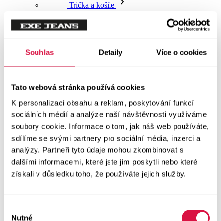
NOVINKY
Trička
Souhlas
Detaily
Více o cookies
Trička krátký rukáv
Polokošile
Tato webová stránka používá cookies
K personalizaci obsahu a reklam, poskytování funkcí
Košile dlouhý rukáv
sociálních médií a analýze naší návštěvnosti využíváme
soubory cookie. Informace o tom, jak náš web používáte,
Košile krátký rukáv
sdílíme se svými partnery pro sociální média, inzerci a
analýzy. Partneři tyto údaje mohou zkombinovat s
Svetry a Mikiny
dalšími informacemi, které jste jim poskytli nebo které
Vše v kategorii Svetry a Mikiny
získali v důsledku toho, že používáte jejich služby.
NOVINKY
Mikiny
Výběr
Nutné
souhlasu